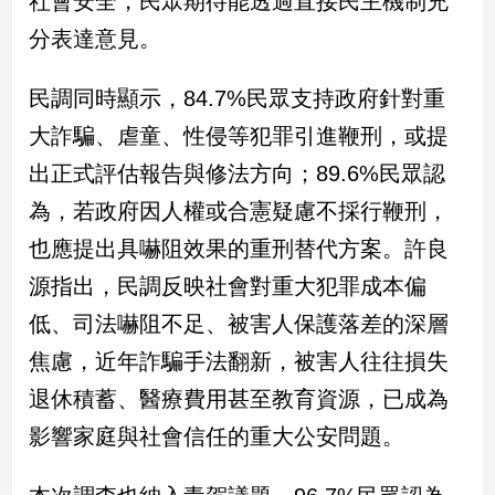
社會安全，民眾期待能透過直接民主機制充
民
分表達意見。
調
國
會
民調同時顯示，84.7%民眾支持政府針對重
焦
大詐騙、虐童、性侵等犯罪引進鞭刑，或提
點
出正式評估報告與修法方向；89.6%民眾認
為，若政府因人權或合憲疑慮不採行鞭刑，
觀
也應提出具嚇阻效果的重刑替代方案。許良
點
源指出，民調反映社會對重大犯罪成本偏
兩
低、司法嚇阻不足、被害人保護落差的深層
岸/
國
焦慮，近年詐騙手法翻新，被害人往往損失
際
退休積蓄、醫療費用甚至教育資源，已成為
社
會/
影響家庭與社會信任的重大公安問題。
地
方