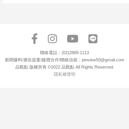
寵
物
Pet
影
音
專
聯絡電話：(02)2889-1113
區
新聞爆料/廣告提案/媒體合作/聯絡信箱：pinview50@gmail.com
品觀點 版權所有 ©2022 品觀點 All Rights Reserved.
隱私權聲明
合
作
媒
體
投
稿