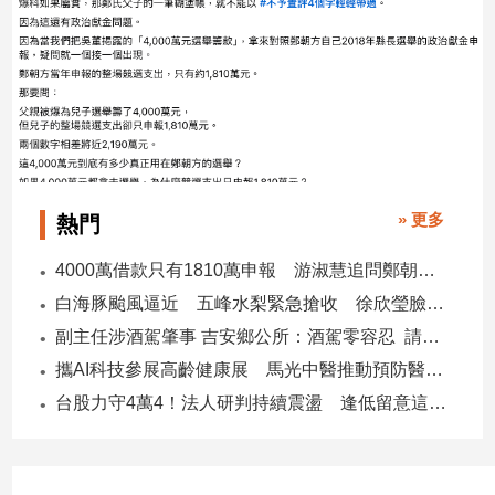
子/
感
情
藝
術
／
文
創
／
» 更多
熱門
電
影
4000萬借款只有1810萬申報 游淑慧追問鄭朝方：2190萬差額去哪了
推
白海豚颱風逼近 五峰水梨緊急搶收 徐欣瑩臉書急呼「搶救五峰水梨」
薦
副主任涉酒駕肇事 吉安鄉公所：酒駕零容忍 請辭獲准
科
技/
攜AI科技參展高齡健康展 馬光中醫推動預防醫學迎接長壽新經濟
遊
台股力守4萬4！法人研判持續震盪 逢低留意這些族群
戲
運
動