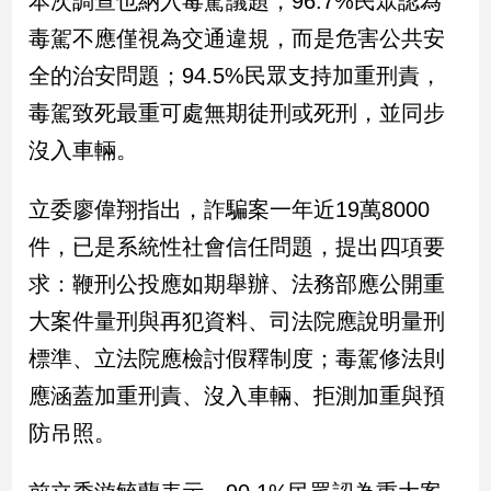
本次調查也納入毒駕議題，96.7%民眾認為
新
毒駕不應僅視為交通違規，而是危害公共安
冠
病
全的治安問題；94.5%民眾支持加重刑責，
毒
專
毒駕致死最重可處無期徒刑或死刑，並同步
區
沒入車輛。
立委廖偉翔指出，詐騙案一年近19萬8000
南
台
件，已是系統性社會信任問題，提出四項要
灣
求：鞭刑公投應如期舉辦、法務部應公開重
觀
大案件量刑與再犯資料、司法院應說明量刑
點
標準、立法院應檢討假釋制度；毒駕修法則
南
應涵蓋加重刑責、沒入車輛、拒測加重與預
台
灣
防吊照。
觀
點