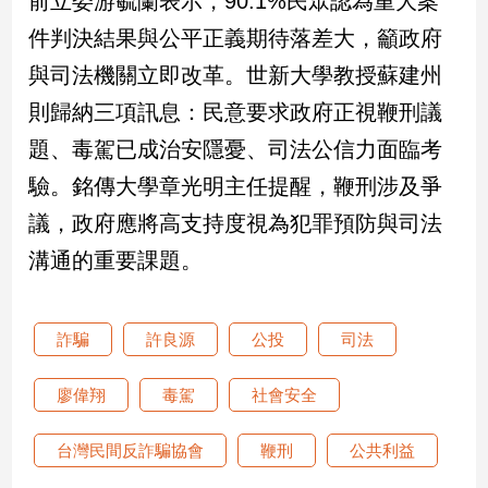
前立委游毓蘭表示，90.1%民眾認為重大案
件判決結果與公平正義期待落差大，籲政府
娛
與司法機關立即改革。世新大學教授蘇建州
樂
則歸納三項訊息：民意要求政府正視鞭刑議
娛
題、毒駕已成治安隱憂、司法公信力面臨考
樂
星
驗。銘傳大學章光明主任提醒，鞭刑涉及爭
聞
議，政府應將高支持度視為犯罪預防與司法
流
行/
溝通的重要課題。
時
尚
追
詐騙
許良源
公投
司法
星
廖偉翔
毒駕
社會安全
生
台灣民間反詐騙協會
鞭刑
公共利益
活