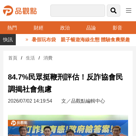
熱門
財經
政治
品論
影音
品
暑假玩布袋 親子暢遊海線生態 體驗食農樂趣
觀
點
財
首頁
生活
消費
經
84.7%民眾挺鞭刑評估！反詐協會民
台
灣
調揭社會焦慮
財
經
2026/07/02 14:19:54
文／品觀點編輯中心
新
聞
產
經/
股