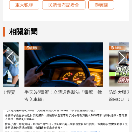
重大犯罪
民調發布記者會
游毓蘭
建
築/
室
內
相關新聞
設
計
旅
遊/
美
食
星
座/
命
半天3起毒駕！立院通過新法「毒駕一律
防詐大聯盟成形！新
理
沒入車輛」
簽MOU 鎖定高齡族
消
2026/07/29
2026/07/28
費
健
康/
親