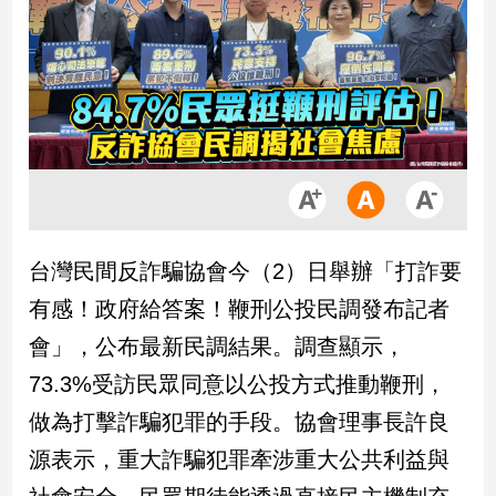
市
房
地
產
品
觀
點
政
台灣民間反詐騙協會今（2）日舉辦「打詐要
治
有感！政府給答案！鞭刑公投民調發布記者
政
會」，公布最新民調結果。調查顯示，
治
73.3%受訪民眾同意以公投方式推動鞭刑，
焦
點
做為打擊詐騙犯罪的手段。協會理事長許良
品
源表示，重大詐騙犯罪牽涉重大公共利益與
觀
點