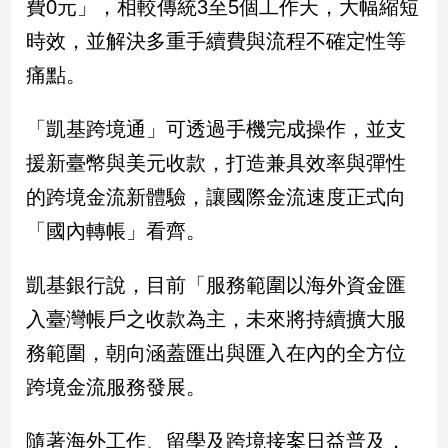
費0元」，相較傳統3至5個工作天，大幅縮短
民
調
時效，並解決多重手續費與流程不確定性等
國
痛點。
會
焦
「凱基跨境通」可透過手機完成操作，並支
點
援新臺幣與美元收款，打造兼具效率與彈性
的跨境金流新體驗，讓國際金流速度正式向
觀
點
「國內轉帳」看齊。
兩
凱基銀行說，目前「服務範圍以海外資金匯
岸/
國
入臺灣帳戶之收款為主，未來將持續擴大服
際
務範圍，朝向涵蓋匯出與匯入在內的全方位
社
跨境金流服務發展。
會/
地
方
隨著海外工作、留學及跨境接案日益普及，