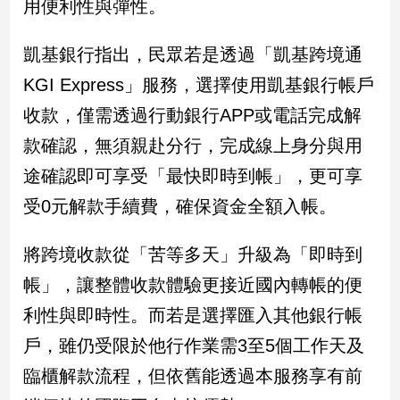
用便利性與彈性。
娛
凱基銀行指出，民眾若是透過「凱基跨境通
樂
KGI Express」服務，選擇使用凱基銀行帳戶
娛
收款，僅需透過行動銀行APP或電話完成解
樂
款確認，無須親赴分行，完成線上身分與用
星
聞
途確認即可享受「最快即時到帳」，更可享
流
受0元解款手續費，確保資金全額入帳。
行/
時
尚
將跨境收款從「苦等多天」升級為「即時到
追
帳」，讓整體收款體驗更接近國內轉帳的便
星
利性與即時性。而若是選擇匯入其他銀行帳
戶，雖仍受限於他行作業需3至5個工作天及
生
臨櫃解款流程，但依舊能透過本服務享有前
活