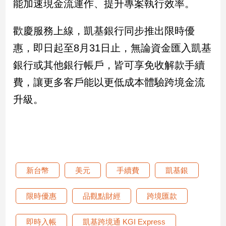
能加速現金流運作、提升專案執行效率。
子/
感
歡慶服務上線，凱基銀行同步推出限時優
情
藝
惠，即日起至8月31日止，無論資金匯入凱基
術
銀行或其他銀行帳戶，皆可享免收解款手續
／
文
費，讓更多客戶能以更低成本體驗跨境金流
創
升級。
／
電
影
推
薦
科
技/
新台幣
美元
手續費
凱基銀
遊
戲
限時優惠
品觀點財經
跨境匯款
運
動
即時入帳
凱基跨境通 KGI Express