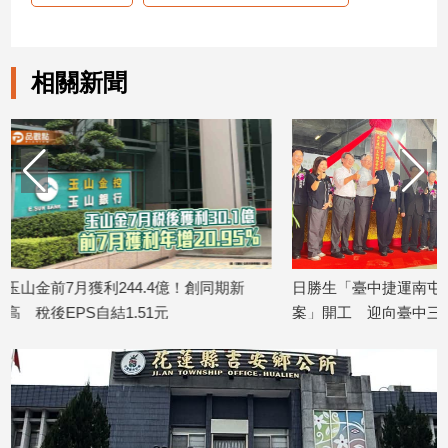
寵
物
Pet
相關新聞
影
音
專
區
合
新
日勝生「臺中捷運南屯站(G11)土地開發
金研院、集保
作
案」開工 迎向臺中三軌時代
TISA金融教育
媒
2026/08/07
2026/08/07
體
投
稿