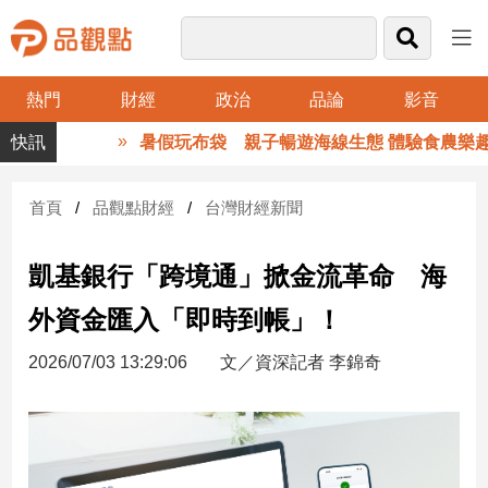
熱門
財經
政治
品論
影音
品
暑假玩布袋 親子暢遊海線生態 體驗食農樂趣
觀
點
財
首頁
品觀點財經
台灣財經新聞
經
凱基銀行「跨境通」掀金流革命 海
台
灣
外資金匯入「即時到帳」！
財
經
2026/07/03 13:29:06
文／資深記者 李錦奇
新
聞
產
經/
股