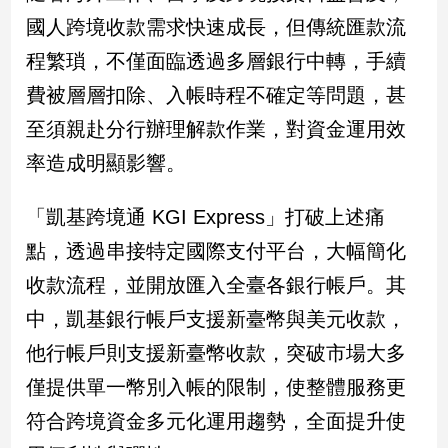
新
國人跨境收款需求快速成長，但傳統匯款流
冠
病
程繁瑣，不僅面臨透過多層銀行中轉，手續
毒
費被層層扣除、入帳時程不確定等問題，甚
專
區
至須親赴分行辦理解款作業，對資金運用效
率造成明顯影響。
南
「凱基跨境通 KGI Express」打破上述痛
台
灣
點，透過串接特定國際支付平台，大幅簡化
觀
收款流程，並開放匯入全臺各銀行帳戶。其
點
中，凱基銀行帳戶支援新臺幣與美元收款，
南
他行帳戶則支援新臺幣收款，突破市場大多
台
灣
僅提供單一幣別入帳的限制，使整體服務更
觀
符合跨境資金多元化運用趨勢，全面提升使
點