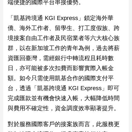
端便捷的國際平台串接優勢。
建
築/
「凱基跨境通 KGI Express」鎖定海外華
室
內
僑、海外工作者、留學生、打工度假族、跨
設
境接案自由工作者及民宿業者等六大核心族
計
群，以在新加坡工作的青年為例，過去將薪
旅
遊/
資匯回臺灣，需經銀行中轉流程且耗時數
美
食
日，亦可能被多次扣費而影響實際入帳金
星
額。如今只需使用凱基合作的國際支付平
座/
台，透過「凱基跨境通 KGI Express」即可
命
理
完成匯款並有機會快速入帳，大幅降低時間
消
與費用不確定性，資金調度效率顯著提升。
費
健
對於服務國際客戶的接案族而言，此服務更
康/
親