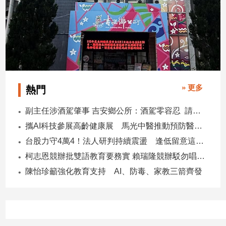
專
區
【我
的
觀
點】
» 更多
熱門
副主任涉酒駕肇事 吉安鄉公所：酒駕零容忍 請辭獲准
攜AI科技參展高齡健康展 馬光中醫推動預防醫學迎接長壽新經濟
台股力守4萬4！法人研判持續震盪 逢低留意這些族群
柯志恩競辦批雙語教育要務實 賴瑞隆競辦駁勿唱衰高雄
陳怡珍籲強化教育支持 AI、防毒、家教三箭齊發