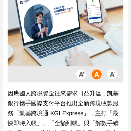
市
房
地
產
品
觀
點
政
治
政
因應國人跨境資金往來需求日益升溫，凱基
治
焦
銀行攜手國際支付平台推出全新跨境收款服
點
務「凱基跨境通 KGI Express」，主打「最
品
觀
快即時入帳」、「全額到帳」與「解款手續
點