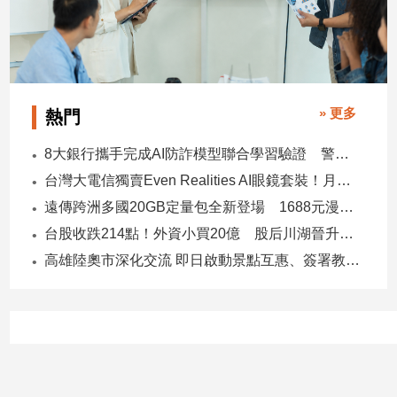
寵
物
Pet
影
» 更多
熱門
音
專
8大銀行攜手完成AI防詐模型聯合學習驗證 警示帳戶準確度提升2倍
區
台灣大電信獨賣Even Realities AI眼鏡套裝！月付1399元 專案價3990
遠傳跨洲多國20GB定量包全新登場 1688元漫遊逾百國家！
台股收跌214點！外資小買20億 股后川湖晉升萬金股
合
作
高雄陸奧市深化交流 即日啟動景點互惠、簽署教育合作MOU
媒
體
投
稿