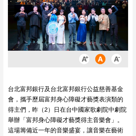
市
房
地
產
品
觀
點
政
治
台北富邦銀行及台北富邦銀行公益慈善基金
政
治
會，攜手歷屆富邦身心障礙才藝獎表演類的
焦
得主們，昨（2）日在台中國家歌劇院中劇院
點
舉辦「富邦身心障礙才藝獎得主音樂會」。
品
觀
這場籌備近一年的音樂盛宴，讓音樂在藝術
點