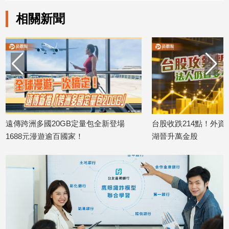
子/
相關新聞
感
情
藝
術
／
文
創
／
電
影
定量包全新登場
台股收跌214點！外資小買20億 股后川
美
推
湖晉升萬金股
台消
薦
2026/08/06
2026
科
技/
遊
戲
運
動