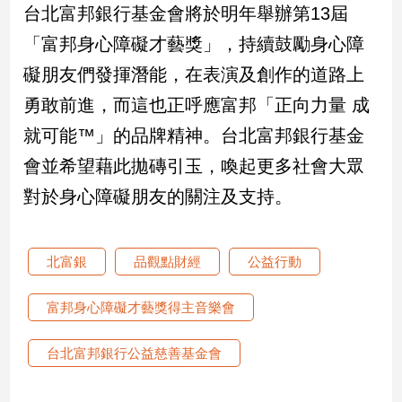
台北富邦銀行基金會將於明年舉辦第13屆
建
「富邦身心障礙才藝獎」，持續鼓勵身心障
築/
室
礙朋友們發揮潛能，在表演及創作的道路上
內
設
勇敢前進，而這也正呼應富邦「正向力量 成
計
就可能™」的品牌精神。台北富邦銀行基金
旅
會並希望藉此拋磚引玉，喚起更多社會大眾
遊/
美
對於身心障礙朋友的關注及支持。
食
星
座/
北富銀
品觀點財經
公益行動
命
理
富邦身心障礙才藝獎得主音樂會
消
費
台北富邦銀行公益慈善基金會
健
康/
親