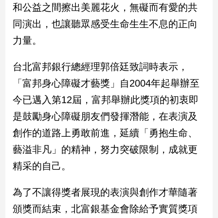
民
和公益之間擦出美麗花火，無礙而有愛的共
調
同演出，也讓聽眾感受生命生生不息的正向
國
力量。
會
焦
點
台北富邦銀行總經理郭倍廷致詞時表示，
「富邦身心障礙才藝獎」自2004年起舉辦至
觀
今已邁入第12屆，富邦舉辦此獎項的初衷即
點
是鼓勵身心障礙朋友們發揮潛能，在表演及
創作的道路上勇敢前進，延續「勇抱生命、
兩
岸/
藝溢非凡」的精神，努力突破限制，成就更
國
際
精采的自己。
社
會/
為了不讓得獎者展現的表演與創作才華隨著
地
頒獎而結束，北富銀基金會除給予實質獎項
方