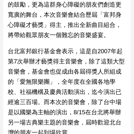
新
的鼓勵，更為這群身心障礙的朋友們創造更
冠
寬廣的舞台，本次音樂會結合歷屆「富邦身
病
毒
心障礙才藝獎」得主，推出全新曲目組合，
專
將帶給觀眾朋友一個難忘的音樂盛宴。
區
台北富邦銀行基金會表示，這是自2007年起
南
第7次舉辦才藝獎得主音樂會，除了這類大型
台
音樂會，基金會也促成由各屆得獎人所組成
灣
觀
的「愛無限樂團」，全年度在全國各地學
點
校、社福機構及慶典活動演出，迄今演出已
經逾三百場。而本次的音樂會，除了台中場
南
台
是以國樂為主軸的演出，8/15在台北將舉辦
灣
觀
另一場古典樂主題的音樂會，屆時歡迎北台
點
灣的朋友一起到場欣賞。