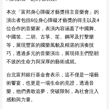
本次「富邦身心障礙才藝獎得主音樂會」的
娛
樂
演出者包括6位身心障礙才藝獎的得主以及4
位合作的音樂家，表演內容涵蓋了中國舞、
娛
樂
中國笛、二胡、古箏、笙、鋼琴及打擊樂
星
等，展現豐富的國樂風貌及精湛的演奏技
聞
流
巧，透過多元的音樂演出，展現得主們堅韌
行/
不拔的生命力與深厚的藝術成就。
時
尚
台北富邦銀行基金會表示，這不僅是一場藝
追
星
術饗宴，也更是一場生命的見證，透過音
樂，他們勇敢追夢，突破限制，為社會注入
生
感動與力量。
活