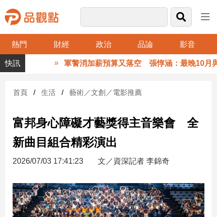
熱門
財經
政治
品論
影音
品
軍警消加薪預算又落空 張惇涵：最晚10月與立
觀
點
財
首頁
生活
藝術／文創／電影推薦
經
富邦身心障礙才藝獎得主音樂會 全
台
灣
新曲目組合精彩演出
財
經
2026/07/03 17:41:23
文／資深記者 李錦奇
新
聞
產
經/
股