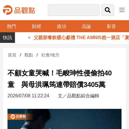
熱門
財經
政治
品論
影音
品
父親節餐飲暖心獻禮 THE AMNIS然一酒店「夏
觀
點
財
首頁
觀點
社會/地方
經
不顧女童哭喊！毛畯珅性侵偷拍40
台
灣
童 與母洪珮筠連帶賠償3405萬
財
經
2026/07/08 11:22:24
文／品觀點綜合編輯
新
聞
產
經/
股