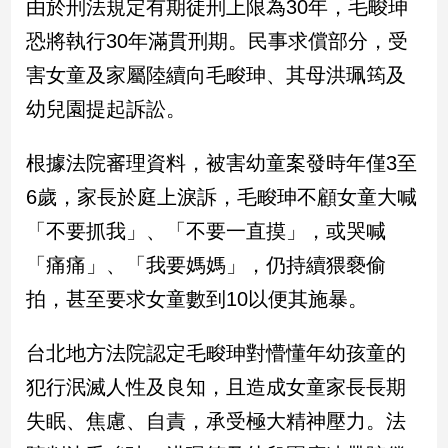
由於刑法規定有期徒刑上限為30年，毛畯珅
新
冠
恐將執行30年滿貫刑期。民事求償部分，受
病
害女童及家屬陸續向毛畯珅、其母洪珮筠及
毒
專
幼兒園提起訴訟。
區
根據法院審理資料，被害幼童案發時年僅3至
南
6歲，家長於庭上淚訴，毛畯珅不顧女童大喊
台
「不要抓我」、「不要一直摸」，或哭喊
灣
「痛痛」、「我要媽媽」，仍持續猥褻偷
觀
點
拍，甚至要求女童數到10以便其施暴。
南
台北地方法院認定毛畯珅對懵懂年幼孩童的
台
灣
犯行泯滅人性及良知，且造成女童家長長期
觀
失眠、焦慮、自責，承受極大精神壓力。法
點