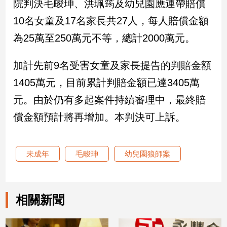
院判決毛畯珅、洪珮筠及幼兒園應連帶賠償
10名女童及17名家長共27人，每人賠償金額
娛
為25萬至250萬元不等，總計2000萬元。
樂
娛
加計先前9名受害女童及家長提告的判賠金額
樂
1405萬元，目前累計判賠金額已達3405萬
星
聞
元。由於仍有多起案件持續審理中，最終賠
流
償金額預計將再增加。本判決可上訴。
行/
時
尚
未成年
毛畯珅
幼兒園狼師案
追
星
相關新聞
生
活