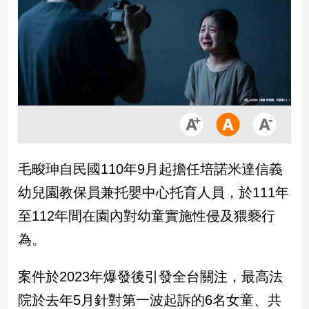
市
房
地
產
品
觀
點
政
毛畯珅自民國110年9月起擔任培諾米達信義
治
幼兒園教保員兼托嬰中心托育人員，於111年
政
至112年間在園內對幼童實施性侵及猥褻行
治
為。
焦
點
品
案件於2023年爆發後引發全台關注，最高法
觀
院於去年5月針對第一波起訴的6名女童、共
點