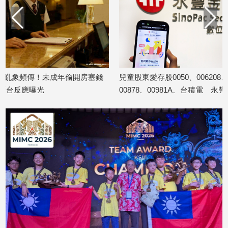
建
築/
室
內
設
計
塞錢
兒童股東愛存股0050、006208、
黃子佼藏234
旅
00878、00981A、台積電 永豐金證券
啟動「4年保護
遊/
2026/06/11
揭密
美
2026/07/20
食
星
座/
命
理
消
費
健
康/
親