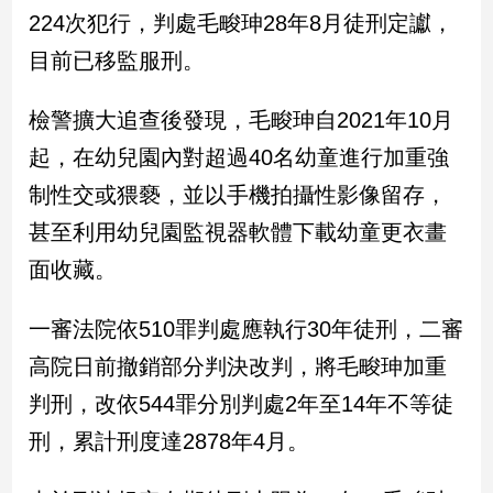
民
224次犯行，判處毛畯珅28年8月徒刑定讞，
調
目前已移監服刑。
國
會
焦
檢警擴大追查後發現，毛畯珅自2021年10月
點
起，在幼兒園內對超過40名幼童進行加重強
制性交或猥褻，並以手機拍攝性影像留存，
觀
甚至利用幼兒園監視器軟體下載幼童更衣畫
點
面收藏。
兩
岸/
一審法院依510罪判處應執行30年徒刑，二審
國
高院日前撤銷部分判決改判，將毛畯珅加重
際
判刑，改依544罪分別判處2年至14年不等徒
社
會/
刑，累計刑度達2878年4月。
地
方