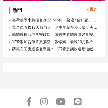
子/
» 更多
感
熱門
情
臺灣數學小將揚名2026 MIMC​ 榮獲7金13銀、13銅1佳作
藝
術
吳乃仁管收12天就放人 台中地院發稿反駁：沒有司法雙標
／
賴總統批台中食安破口 盧秀燕要總統管好食安 蔣萬安搬2014「食安即國安」打臉
文
軍警消加薪預算又落空 張惇涵：最晚10月與立法院溝通
創
／
蔣萬安回應遮簽名爭議：「不管是麵線還是油飯，我都很喜歡」
電
影
推
薦
科
技/
遊
戲
運
動