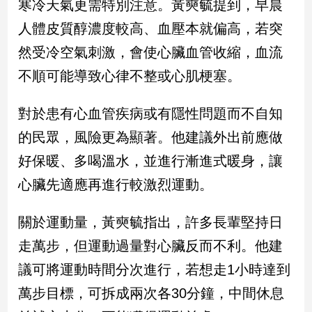
寒冷天氣更需特別注意。黃奭毓提到，早晨
新
冠
人體皮質醇濃度較高、血壓本就偏高，若突
病
然受冷空氣刺激，會使心臟血管收縮，血流
毒
專
不順可能導致心律不整或心肌梗塞。
區
對於患有心血管疾病或有隱性問題而不自知
南
的民眾，風險更為顯著。他建議外出前應做
台
好保暖、多喝溫水，並進行漸進式暖身，讓
灣
心臟先適應再進行較激烈運動。
觀
點
關於運動量，黃奭毓指出，許多長輩堅持日
南
走萬步，但運動過量對心臟反而不利。他建
台
灣
議可將運動時間分次進行，若想走1小時達到
觀
萬步目標，可拆成兩次各30分鐘，中間休息
點