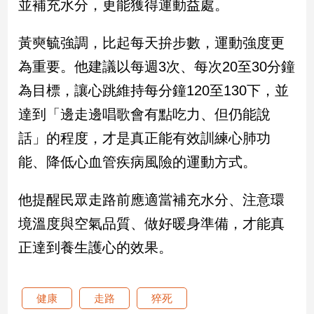
並補充水分，更能獲得運動益處。
娛
黃奭毓強調，比起每天拚步數，運動強度更
樂
為重要。他建議以每週3次、每次20至30分鐘
娛
為目標，讓心跳維持每分鐘120至130下，並
樂
達到「邊走邊唱歌會有點吃力、但仍能說
星
聞
話」的程度，才是真正能有效訓練心肺功
流
能、降低心血管疾病風險的運動方式。
行/
時
尚
他提醒民眾走路前應適當補充水分、注意環
追
境溫度與空氣品質、做好暖身準備，才能真
星
正達到養生護心的效果。
生
健康
走路
猝死
活