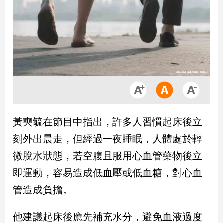
市
房
地
產
品
觀
點
政
黃奭毓在節目中指出，許多人習慣起床後立
治
刻外出晨走，但經過一夜睡眠，人體處於輕
政
微脫水狀態，若空腹且服用心血管藥物後立
治
即運動，容易造成低血壓或低血糖，對心血
焦
點
管造成負擔。
品
觀
他建議起床後應先補充水分，避免血液過度
點