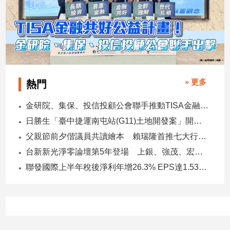
子/
感
情
藝
術
／
文
» 更多
熱門
創
／
金研院、集保、投信投顧公會聯手推動TISA金融教育 將辦150場宣講
電
日勝生「臺中捷運南屯站(G11)土地開發案」開工 迎向臺中三軌時代
影
推
父親節前夕偕議員共讀繪本 賴瑞隆首推七大行動建雙語之都
薦
台新新光淨零論壇第5年登場 上銀、強茂、宏碁、金寶經驗分享！
科
聯發國際上半年稅後淨利年增26.3% EPS達1.53元 下半年茶飲與餐食齊發 營運可望逐季上升
技/
遊
戲
運
動