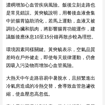
民
濃稠增加心血管疾病風險。飯後立刻走路也
調
是常見錯誤。黃奭毓說明，用餐後血液會集
國
會
中於腸胃協助消化，若馬上運動，血液又被
焦
調往心臟和肌肉，將影響腸胃功能運作，建
點
議飯後應休息10至15分鐘再散步較為理想。
觀
環境因素同樣關鍵。黃奭毓表示，空氣品質
點
差時在戶外健走，即使每天規律運動，仍會
兩
因吸入污染物而增加心血管風險。
岸/
國
大熱天中午走路容易中暑脫水，且頻繁進出
際
冷氣房造成的冷熱交替，會導致血管急遽收
社
會/
縮，使血壓忽高忽低。
地
方