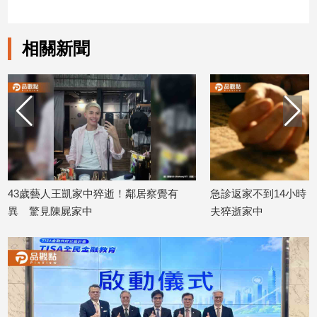
建
築/
相關新聞
室
內
設
計
旅
遊/
美
食
星
藝人王凱家中猝逝！鄰居察覺有
急診返家不到14小時！知名指揮
座/
見陳屍家中
夫猝逝家中
命
理
27
2026/07/27
消
費
健
康/
親