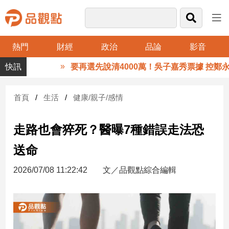
熱門
財經
政治
品論
影音
品
要再選先說清4000萬！吳子嘉秀票據 控鄭永金
觀
點
財
首頁
生活
健康/親子/感情
經
走路也會猝死？醫曝7種錯誤走法恐
台
灣
送命
財
經
2026/07/08 11:22:42
文／品觀點綜合編輯
新
聞
產
經/
股