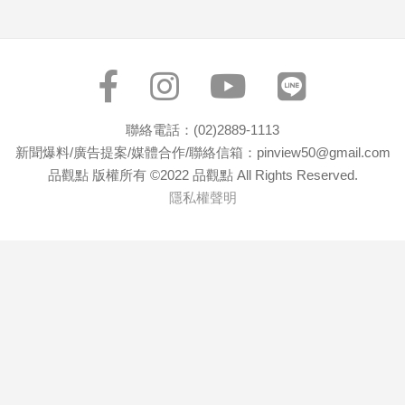
寵
物
Pet
影
聯絡電話：(02)2889-1113
音
新聞爆料/廣告提案/媒體合作/聯絡信箱：pinview50@gmail.com
專
品觀點 版權所有 ©2022 品觀點 All Rights Reserved.
區
隱私權聲明
合
作
媒
體
投
稿