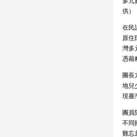
多元
供）
娛
樂
在民
娛
原住
樂
灣多
星
聞
憑藉
流
行/
團長
時
尚
地兒
追
現臺
星
團員
不同
生
活
難忘