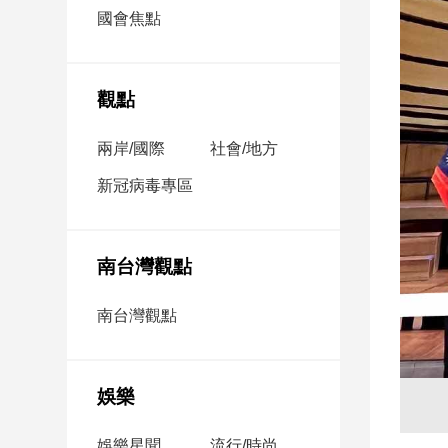
市
國會焦點
房
地
產
觀點
兩岸/國際
社會/地方
品
觀
新冠病毒專區
點
政
治
南台灣觀點
政
南台灣觀點
治
焦
點
娛樂
品
觀
點
娛樂星聞
流行/時尚