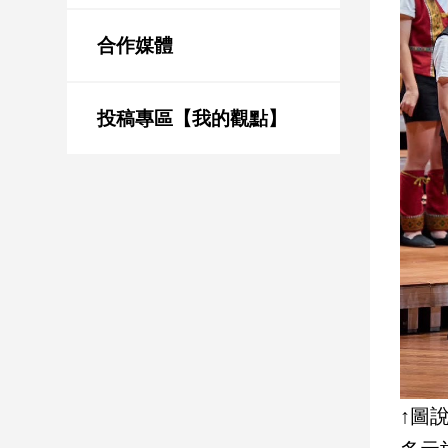
新
冠
合作媒體
病
毒
專
區
投稿專區【我的觀點】
南
台
灣
觀
點
南
台
灣
觀
↑圖
點