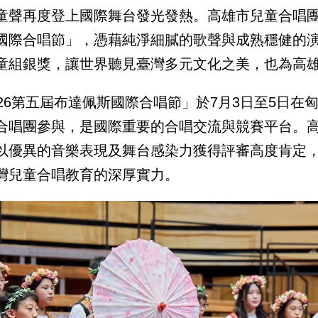
童聲再度登上國際舞台發光發熱。高雄市兒童合唱團
國際合唱節」，憑藉純淨細膩的歌聲與成熟穩健的
童組銀獎，讓世界聽見臺灣多元文化之美，也為高
026第五屆布達佩斯國際合唱節」於7月3日至5日
合唱團參與，是國際重要的合唱交流與競賽平台。
以優異的音樂表現及舞台感染力獲得評審高度肯定
灣兒童合唱教育的深厚實力。