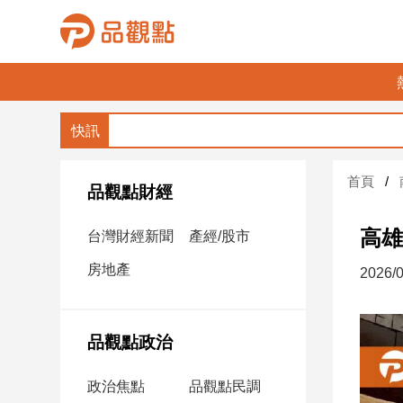
品
觀
點
財
首頁
經
品觀點財經
台
高雄
台灣財經新聞
產經/股市
灣
財
房地產
2026/0
經
新
聞
品觀點政治
產
經/
政治焦點
品觀點民調
股