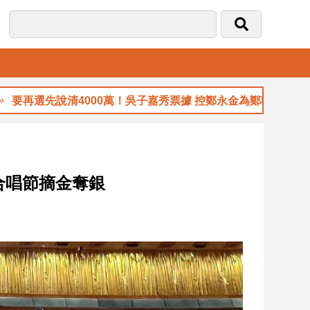
音
清4000萬！吳子嘉秀票據 控鄭永金為鄭朝方2018選縣長籌錢
合唱節摘金奪銀