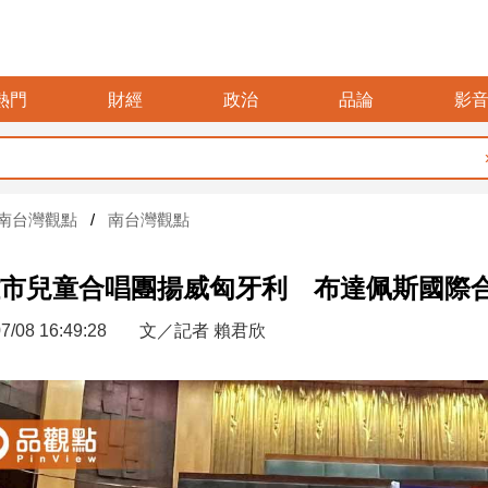
熱門
財經
政治
品論
影
要再選先說
南台灣觀點
南台灣觀點
市兒童合唱團揚威匈牙利 布達佩斯國際
7/08 16:49:28
文／記者 賴君欣