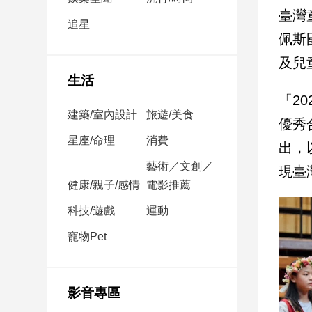
民
臺灣
調
追星
佩斯
國
會
及兒
焦
生活
點
「2
建築/室內設計
旅遊/美食
優秀
觀
星座/命理
消費
出，
點
藝術／文創／
現臺
健康/親子/感情
電影推薦
兩
岸/
科技/遊戲
運動
國
際
寵物Pet
社
會/
地
影音專區
方