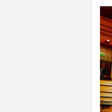
建
築/
室
內
設
計
旅
遊/
美
食
星
座/
命
理
消
費
健
康/
親