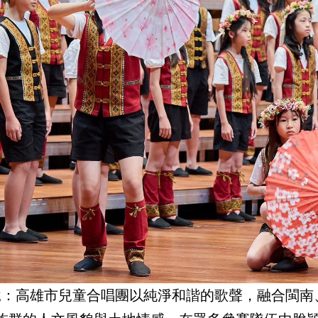
說：高雄市兒童合唱團以純淨和諧的歌聲，融合閩南