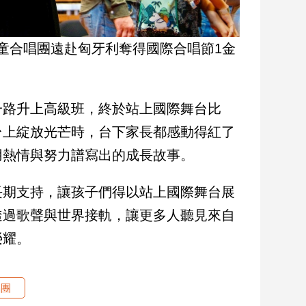
童合唱團遠赴匈牙利奪得國際合唱節1金
一路升上高級班，終於站上國際舞台比
台上綻放光芒時，台下家長都感動得紅了
用熱情與努力譜寫出的成長故事。
長期支持，讓孩子們得以站上國際舞台展
透過歌聲與世界接軌，讓更多人聽見來自
榮耀。
唱團