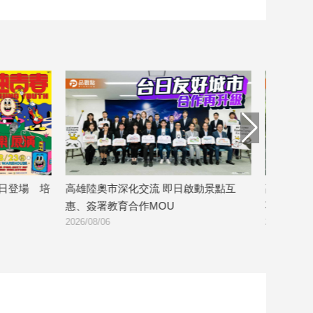
 培
高雄陸奧市深化交流 即日啟動景點互
高市府澄清未向
惠、簽署教育合作MOU
不實影射
2026/08/06
2026/08/06