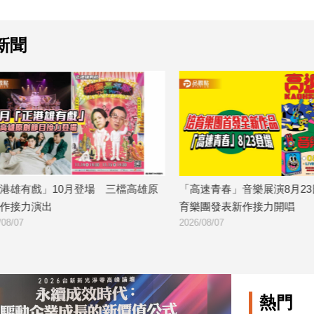
新聞
戲」10月登場 三檔高雄原
「高速青春」音樂展演8月23日登場
演出
育樂團發表新作接力開唱
2026/08/07
熱門