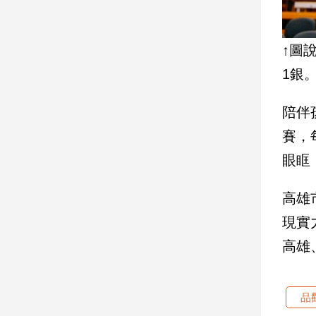
子/
感
情
↑圖
藝
1銀
術
／
文
陪伴
創
賽，
／
電
眼眶
影
推
高雄
薦
科
現實
技/
高雄
遊
戲
運
品
動