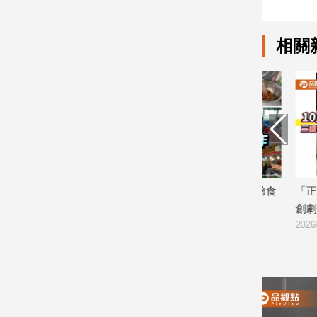
寵
物
Pet
相關
影
音
專
區
合
開放報
暑假玩布袋 親子暢遊海線生態 體驗食
「正港雄有
作
落創新
農樂趣
創劇作接力
2026/08/07
2026/08/07
媒
體
投
稿