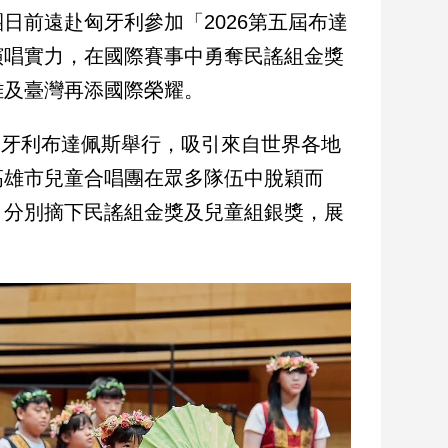
日前遠赴匈牙利參加「2026第五屆布達
演唱實力，在國際賽事中勇奪民謠組金獎
雄及臺灣再添國際榮耀。
在匈牙利布達佩斯舉行，吸引來自世界各地
高雄市兒童合唱團在眾多隊伍中脫穎而
，分別摘下民謠組金獎及兒童組銀獎，展