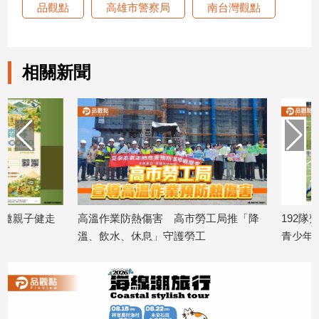
寵
品觀點
高雄市警察局
南台灣觀點
物
Pet
相關新聞
影
音
專
區
合
作
高溫作業防熱傷害 高市勞工局推「降
192隊齊聚高雄 Form
媒
溫、飲水、休息」守護勞工
青少年足球交流平台
體
2026/08/06
2026/08/06
投
稿