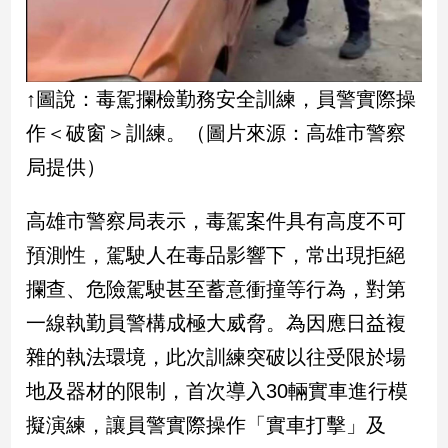
新
冠
病
毒
專
↑圖說：毒駕攔檢勤務安全訓練，員警實際操
區
作＜破窗＞訓練。（圖片來源：高雄市警察
局提供）
南
台
高雄市警察局表示，毒駕案件具有高度不可
灣
預測性，駕駛人在毒品影響下，常出現拒絕
觀
攔查、危險駕駛甚至蓄意衝撞等行為，對第
點
一線執勤員警構成極大威脅。為因應日益複
南
雜的執法環境，此次訓練突破以往受限於場
台
灣
地及器材的限制，首次導入30輛實車進行模
觀
擬演練，讓員警實際操作「實車打擊」及
點