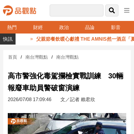
熱門
財經
政治
品論
影音
品
父親節餐飲暖心獻禮 THE AMNIS然一酒店「夏日
觀
點
財
首頁
南台灣觀點
南台灣觀點
經
高市警強化毒駕攔檢實戰訓練 30輛
台
灣
報廢車助員警破窗演練
財
經
2026/07/08 17:09:46
文／記者 賴君欣
新
聞
產
經/
股