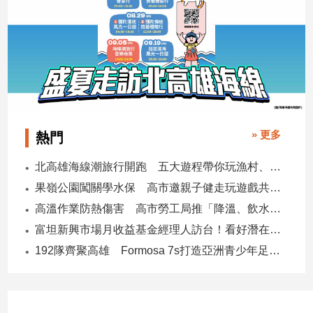
專
區
【我
的
觀
點】
» 更多
熱門
北高雄海線潮旅行開跑 五大遊程帶你玩漁村、賞生態、品海味
果嶺公園闖關學水保 高市邀親子健走玩遊戲共守土地
高溫作業防熱傷害 高市勞工局推「降溫、飲水、休息」守護勞工
富坦新興市場月收益基金經理人訪台！看好潛在貨幣升值空間 點名5大主題
192隊齊聚高雄 Formosa 7s打造亞洲青少年足球交流平台