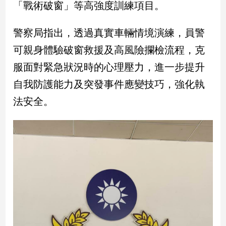
「戰術破窗」等高強度訓練項目。
娛
警察局指出，透過真實車輛情境演練，員警
樂
可親身體驗破窗救援及高風險攔檢流程，克
娛
服面對緊急狀況時的心理壓力，進一步提升
樂
星
自我防護能力及突發事件應變技巧，強化執
聞
法安全。
流
行/
時
尚
追
星
生
活