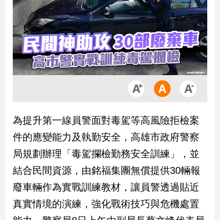
市
房
地
產
品
觀
點
政
為提升第一線員警面對毒駕等高風險拒檢案
治
件的應變能力及執勤安全，高雄市政府警察
政
局規劃辦理「毒駕攔檢勤務安全訓練」，並
治
結合民間資源，由銘福集團無償提供30輛報
焦
點
廢車輛作為實戰訓練教材，讓員警透過貼近
品
真實情境的演練，強化戰術技巧與危機處置
觀
點