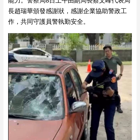
能力。警察局8日上午由副局長蔡文峰代表局
民
長趙瑞華頒發感謝狀，感謝企業協助警政工
調
國
作，共同守護員警執勤安全。
會
焦
點
觀
點
兩
岸/
國
際
社
會/
地
方