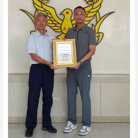
建
築/
室
內
設
計
旅
遊/
美
食
星
座/
命
理
消
費
健
康/
親