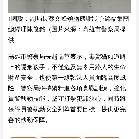
子/
感
↑圖說：副局長蔡文峰頒贈感謝狀予銘福集團
情
藝
總經理陳俊銘（圖片來源：高雄市警察局提
術
供）
／
文
創
高雄市警察局長趙瑞華表示，毒駕猶如道路
／
上的隱形殺手，不僅危及無辜用路人的生命
電
影
財產安全，也使第一線執法人員面臨高度風
推
薦
險。警察局將持續精進各項實戰訓練，強化
科
員警執勤技能，堅守打擊犯罪決心，同時將
技/
保障員警執勤安全列為首要目標，提供更完
遊
戲
善的執勤保障。
運
動