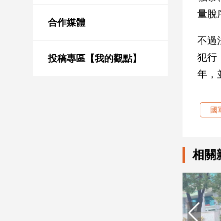
新
量脫
冠
合作媒體
病
毒
不過
專
犯行
區
投稿專區【我的觀點】
年，
南
台
國
灣
觀
點
相關
南
台
灣
觀
點