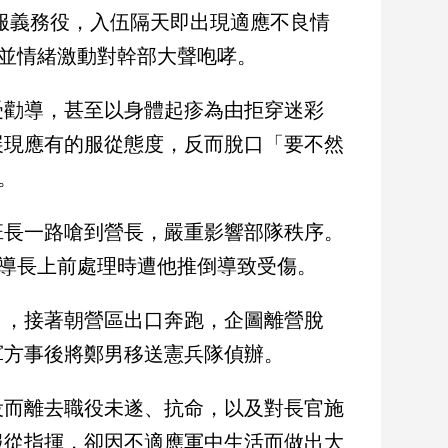
旅服義務役，入伍隔天即出現適應不良情
，並情緒激動對幹部大聲咆哮。
受勸導，甚至以身體起疹為由拒穿迷彩
展現應有的服從態度，反而脫口「要不然
。
班長一路嗆到營長，嚴重影響部隊秩序。
輔導長上前處理時遭他推倒導致受傷。
」，接著朝營區出口奔跑，企圖離營脫
軍方事後將鄭男移送憲兵隊偵辦。
役而離去職役未遂、抗命，以及對長官施
服從指揮，卻因不適應軍中生活而做出大