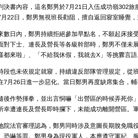
判決書內容，這名鄭男於7月21日入伍成功嶺302
7月22日，鄭男無視班長勸阻，擅自返回寢室睡覺
來數日內，鄭男持續拒絕參加早點名，不願起床接
面對下士、連長及營長等各級幹部時，鄭男不僅未
樣都來啦」、「不給我休假，我就去X」等挑釁言語
時段也未依規定就寢，持續違反部隊管理規定，從
在7月26日進一步惡化。當日鄭男再度缺席集合，
隨後作勢揮拳，並出言恫嚇「出營區的時候弄死你
所幸遭連長及營長即時攔下，未能成功離開營區。
地院法官審理認為，鄭男同時涉及意圖長期脫免職
、恐嚇等罪。鄭男身為現役軍人，本應遵守軍紀、