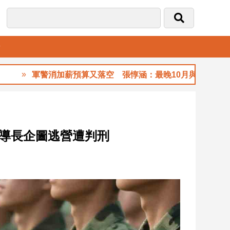
音
軍警消加薪預算又落空 張惇涵：最晚10月與立法院溝通
導長企圖逃營遭判刑