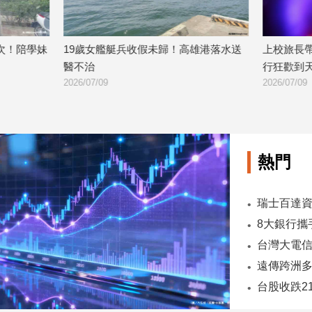
艇兵收假未歸！高雄港落水送
上校旅長帶隊夜闖脫衣酒店！監察官
行狂歡到天亮
2026/07/09
熱門
台股收跌2