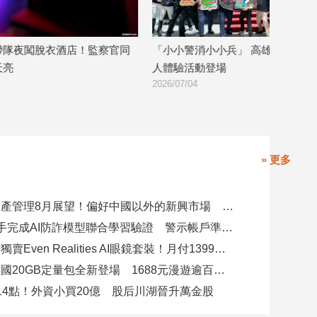
同
「小小警消小小兵」 高雄警消軍暑期職
為了幫阿嬤籌醫
人體驗活動登場
博」被判拘役30
2026/07/04
2026/07/03
» 更多
瑞士百達資產管理8月展望！偏好中國以外的新興市場 看好這些產業
8大銀行攜手完成AI防詐模型聯合學習驗證 警示帳戶準確度提升2倍
台灣大電信獨賣Even Realities AI眼鏡套裝！月付1399元 專案價3990
遠傳跨洲多國20GB定量包全新登場 1688元漫遊逾百國家！
14點！外資小買20億 股后川湖晉升萬金股