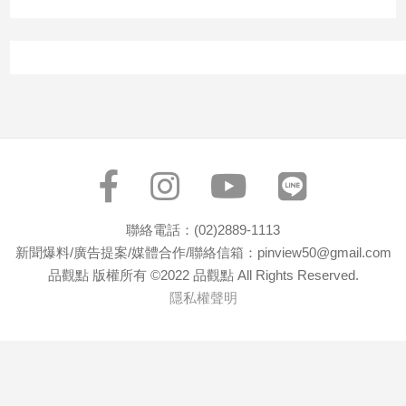
寵
物
Pet
影
音
專
區
聯絡電話：(02)2889-1113
合
新聞爆料/廣告提案/媒體合作/聯絡信箱：pinview50@gmail.com
作
品觀點 版權所有 ©2022 品觀點 All Rights Reserved.
媒
隱私權聲明
體
投
稿