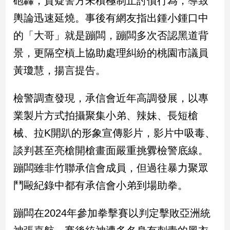
砲轟，質疑警方未積極制止討債行為，導致
新
輿論迅速延燒。事後有網友指出鍾小鍾口中
冠
病
的「大哥」就是蹦闆，蹦闆多次否認黑道背
毒
專
景，更隔空槓上協助處理糾紛的桃園市議員
區
黃瓊慧，揚言提告。
檢警調查發現，承信會近年高調發展，以專
南
台
業製片方式拍攝聚集小弟、辣妹、長短槍
灣
械、拉K開趴的形象宣傳影片，影片中吸毒、
觀
談判甚至亮槍開槍畫面嚴重挑釁檢警底線。
點
蹦闆雖非竹聯承信會成員，但過往暴力聚眾
南
鬥毆紀錄中都有承信會小弟到場助拳。
台
灣
觀
蹦闆在2024年參加拳擊賽以判定擊敗亞洲統
點