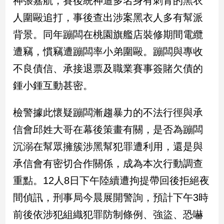
神張嘉航，賽後統神遭多名身有刺青的黑衣
人圍毆追打，事後查出涉案黑衣人多有幫派
娛
背景。同年蹦闆在桃園旗艦店裝修期間電纜
樂
遭竊，慣竊遭蹦闆率小弟圍毆。蹦闆與專收
娛
不良債信、承接退票及職業賽事簽賭欠債的
樂
星
鍾小鍾互動甚密。
聞
流
檢警據此懷疑蹦闆漸趨暴力的不法行徑與承
行/
信會邱姓大哥在幕後策畫有關，是否為蹦闆
時
尚
沉溺在幫眾擁簇涉黑幫犯罪遭利用，還是與
追
承信會有密切合作關係，成為本次行動調查
星
重點。12人8日下午陸續遭拘提帶回後拒絕夜
間偵訊，刑事局今晨展開警詢，預計下午3時
生
前後依涉犯組織犯罪防制條例、強盜、恐嚇
活