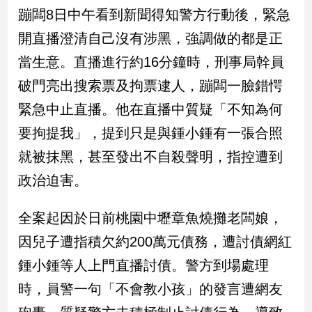
民
蹦闆8日中午看到新聞得知警方行動後，緊急
調
開直播澄清自己沒有涉黑，強調做的都是正
國
會
當生意。直播進行約16分鐘時，刑事局幹員
焦
破門亮出搜索票及拘票逮人，蹦闆一臉錯愕
點
緊急中止直播。他在直播中質疑「不知為何
要拘提我」，提到只是與鍾小鍾有一張合照
觀
就被抹黑，甚至發出不自殺聲明，指控遭到
點
政治迫害。
兩
岸/
全案起因於日前桃園中壢章魚燒攤老闆娘，
國
際
因兒子遭指積欠約200萬元債務，遭討債網紅
社
鍾小鍾等人上門直播討債。警方到場處理
會/
地
時，員警一句「不會教小孩」的發言遭網友
方