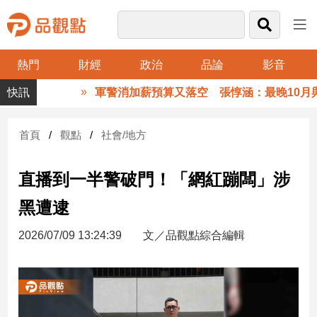
熱門
財經
政治
品論
影音
品
軍警消加薪預算又落空 張惇涵：最晚10月與
觀
點
財
首頁
觀點
社會/地方
經
直播到一半警破門！「網紅蹦闆」涉
台
灣
黑遭逮
財
經
2026/07/09 13:24:39
文／品觀點綜合編輯
新
聞
產
經/
股