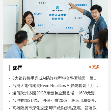
子/
感
情
藝
術
／
文
創
／
電
影
推
» 更多
熱門
薦
科
8大銀行攜手完成AI防詐模型聯合學習驗證 警示帳戶準確度提升2倍
技/
台灣大電信獨賣Even Realities AI眼鏡套裝！月付1399元 專案價3990
遊
戲
遠傳跨洲多國20GB定量包全新登場 1688元漫遊逾百國家！
運
台股收跌214點！外資小買20億 股后川湖晉升萬金股
動
高雄陸奧市深化交流 即日啟動景點互惠、簽署教育合作MOU