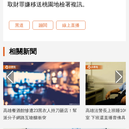
取財罪嫌移送桃園地檢署複訊。
建
築/
室
黑道
蹦闆
線上直播
內
設
計
旅
相關新聞
遊/
美
食
星
座/
命
理
消
費
館慘遭23黑衣人持刀砸店！幫
高雄法警長上班睡10年！鼾聲充
健
路互嗆釀衝突
室 下班還直播賣佛具
康/
4
2026/07/17
親