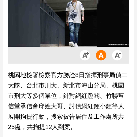
市
房
地
產
品
觀
點
政
桃園地檢署檢察官方勝詮8日指揮刑事局偵二
治
大隊、台北市刑大、新北市海山分局、桃園
政
市刑大等多個單位，針對網紅蹦闆、竹聯幫
治
信堂承信會邱姓大哥、討債網紅鍾小鍾等人
焦
點
展開拘提行動，搜索被告居住及工作處所共
品
25處，共拘提12人到案。
觀
點