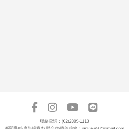
市
房
地
產
品
觀
點
政
治
政
治
焦
點
品
觀
聯絡電話：(02)2889-1113
點
新聞爆料/廣告提案/媒體合作/聯絡信箱：pinview50@gmail.com