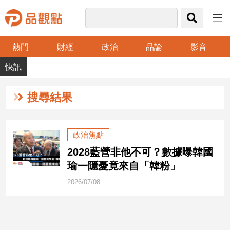
熱門
財經
政治
品論
影音
品
觀
點
財
搜尋結果
經
台
政治焦點
灣
2028藍營非他不可？數據曝韓國
財
經
瑜一隱憂竟來自「韓粉」
新
2026/07/08
聞
產
經/
股