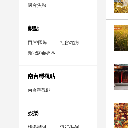
市
國會焦點
房
地
產
觀點
兩岸/國際
社會/地方
品
觀
新冠病毒專區
點
政
治
南台灣觀點
政
南台灣觀點
治
焦
點
娛樂
品
觀
點
娛樂星聞
流行/時尚