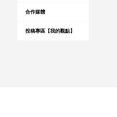
新
冠
合作媒體
病
毒
專
區
投稿專區【我的觀點】
南
台
灣
觀
點
南
台
灣
觀
點