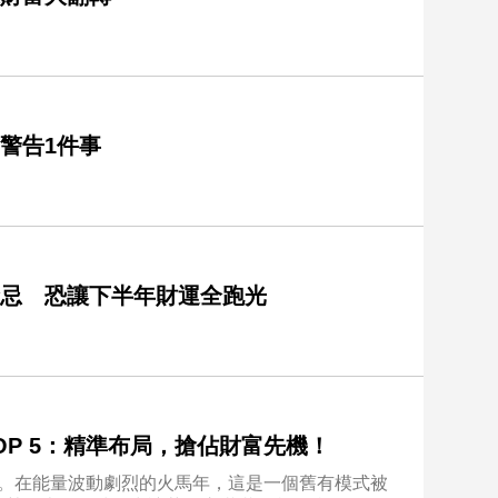
警告1件事
禁忌 恐讓下半年財運全跑光
TOP 5：精準布局，搶佔財富先機！
折」。在能量波動劇烈的火馬年，這是一個舊有模式被