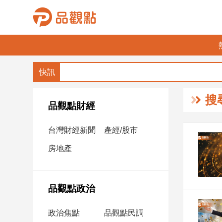
品
觀
點
財
搜
經
品觀點財經
台
台灣財經新聞
產經/股市
灣
財
房地產
經
新
聞
品觀點政治
產
經/
政治焦點
品觀點民調
股