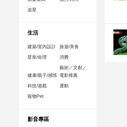
民
調
追星
國
會
焦
生活
點
建築/室內設計
旅遊/美食
觀
星座/命理
消費
點
藝術／文創／
健康/親子/感情
電影推薦
兩
岸/
科技/遊戲
運動
國
際
寵物Pet
社
會/
地
影音專區
方