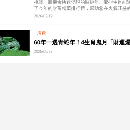
挑戰、新機會快速湧現的關鍵年。哪些生肖能
了今年的財富精華排行榜，幫助您在火氣旺盛
2026/02/19
消費
60年一遇青蛇年！4生肖鬼月「財運
2025/08/27