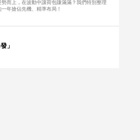
逆勢而上，在波動中讓荷包賺滿滿？我們特別整理
的一年搶佔先機、精準布局！
爆發」