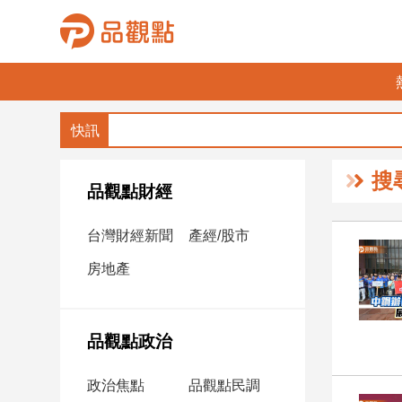
品
觀
點
財
搜
經
品觀點財經
台
台灣財經新聞
產經/股市
灣
財
房地產
經
新
聞
品觀點政治
產
經/
政治焦點
品觀點民調
股