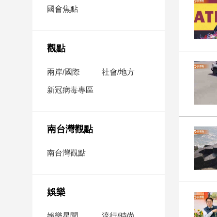
市
國會焦點
房
地
產
觀點
兩岸/國際
社會/地方
品
觀
新冠病毒專區
點
政
治
南台灣觀點
政
南台灣觀點
治
焦
點
娛樂
品
觀
點
娛樂星聞
流行/時尚