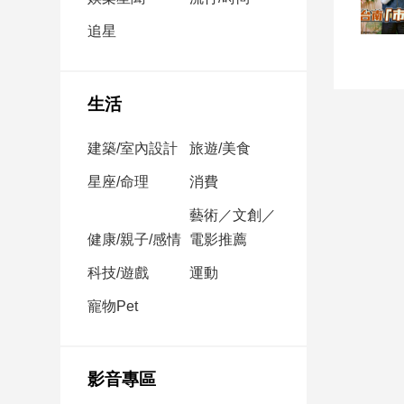
民
調
追星
國
會
焦
生活
點
建築/室內設計
旅遊/美食
觀
星座/命理
消費
點
藝術／文創／
健康/親子/感情
電影推薦
兩
岸/
科技/遊戲
運動
國
際
寵物Pet
社
會/
地
影音專區
方