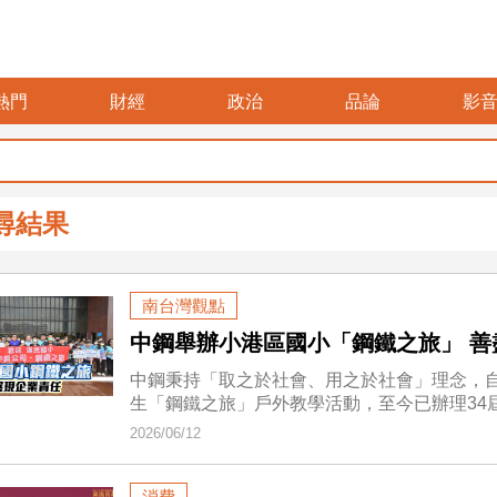
熱門
財經
政治
品論
影
尋結果
南台灣觀點
中鋼舉辦小港區國小「鋼鐵之旅」 善
中鋼秉持「取之於社會、用之於社會」理念，自
生「鋼鐵之旅」戶外教學活動，至今已辦理34
2026/06/12
消費