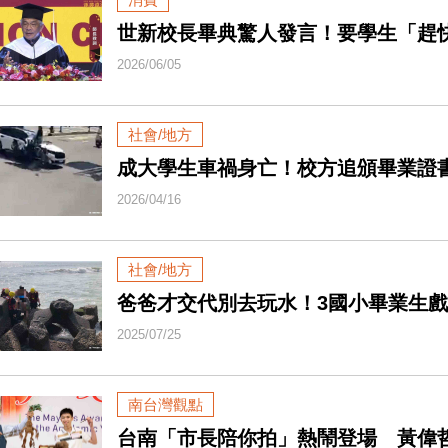
世新校長畢典驚人發言！要學生「趕
2026/06/05
社會/地方
成大學生車禍身亡！校方追頒畢業證
2026/04/16
社會/地方
爸爸才交代別去玩水！3國小畢業生戲
2025/07/25
南台灣觀點
台南「市長陪你拍」熱鬧登場 黃偉