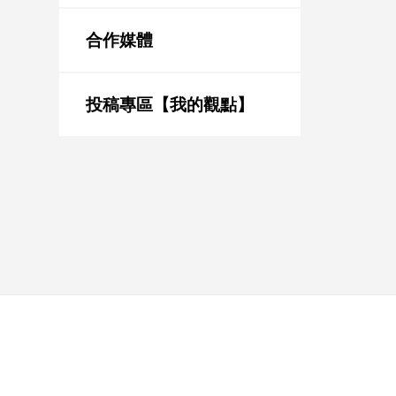
新
冠
合作媒體
病
毒
專
區
投稿專區【我的觀點】
南
台
灣
觀
點
南
台
灣
觀
點