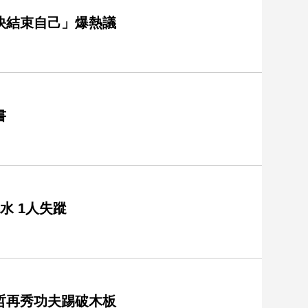
快結束自己」爆熱議
書
水 1人失蹤
哲再秀功夫踢破木板