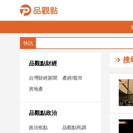
品
觀
點
財
搜
經
品觀點財經
台
台灣財經新聞
產經/股市
灣
財
房地產
經
新
聞
品觀點政治
產
經/
政治焦點
品觀點民調
股