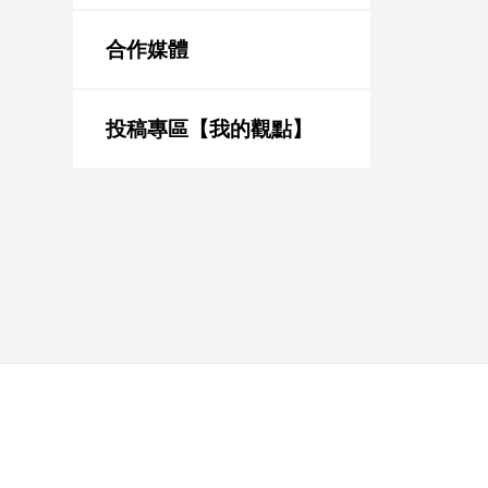
新
冠
合作媒體
病
毒
專
區
投稿專區【我的觀點】
南
台
灣
觀
點
南
台
灣
觀
點