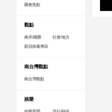
市
國會焦點
房
地
產
觀點
兩岸/國際
社會/地方
品
觀
新冠病毒專區
點
政
治
南台灣觀點
政
南台灣觀點
治
焦
點
娛樂
品
觀
點
娛樂星聞
流行/時尚