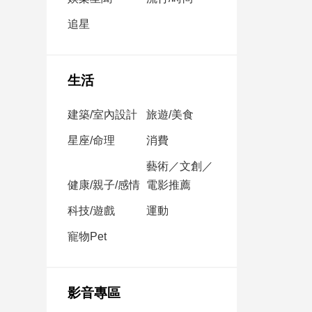
民
調
追星
國
會
焦
生活
點
建築/室內設計
旅遊/美食
觀
星座/命理
消費
點
藝術／文創／
健康/親子/感情
電影推薦
兩
岸/
科技/遊戲
運動
國
際
寵物Pet
社
會/
地
影音專區
方