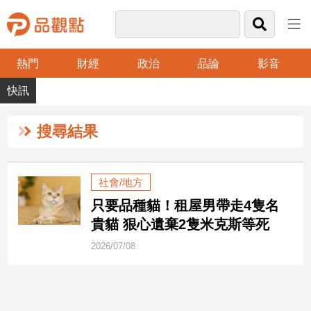
熱門
財經
政治
品論
影音
品
觀
點
財
搜尋結果
經
台
社會/地方
灣
只要品種貓！租屋男帶走4隻名
財
經
貴貓 狠心遺棄2隻米克斯等死
新
2026/07/08
聞
產
經/
股