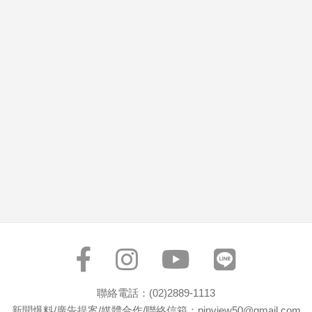
市
房
地
產
品
觀
點
政
治
政
治
焦
點
品
觀
聯絡電話：(02)2889-1113
點
新聞爆料/廣告提案/媒體合作/聯絡信箱：pinview50@gmail.com