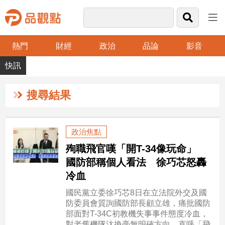
熱門
財經
政治
品論
影音
品
觀
點
財
搜尋結果
經
台
政治焦點
灣
殉職飛官嘆「開T-34像玩命」
財
經
國防部稱個人看法 徐巧芯怒轟
新
冷血
聞
國民黨立委徐巧芯8日在立法院外交及國
產
防委員會質詢國防部長顧立雄，痛批國防
經/
部面對T-34C初教機失事事件態度冷血，
股
對老舊機隊汰換毫無明確方向，直呼「飛