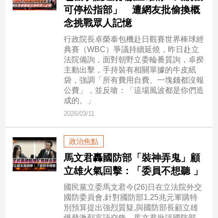
民
可停松指部」 遭網友批偷換概
調
念挑戰眾人記憶
國
行政院長卓榮泰包機赴日觀賽世界棒球經
會
典賽（WBC）爭議持續延燒，昨日赴立
焦
法院備詢，面對朝野立委輪番質詢，卓揆
點
主動出擊，手持裝有相關單據的牛皮紙
袋，強調「所有費用自費、一塊錢都沒報
公費」，並反嗆：「這場風波都是你們造
觀
成的。」
點
2026/03/11
兩
政治焦點
岸/
國
馬文君轟國防部「裝神弄鬼」顧
際
立雄火氣回擊：「委員不想聽 」
社
國民黨立委馬文君今(26)日在立法院外交
會/
國防委員會,針對國防部1.25兆元軍購特
地
別預算提出強烈質疑,與國防部長顧立雄
方
爆發激烈言語交鋒。馬文君批評國防部