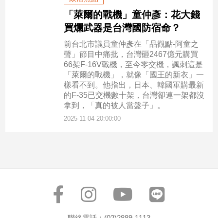
專
「萊爾的戰機」童仲彥：花大錢
區
買爛武器是台灣國防宿命？
【我
前台北市議員童仲彥在「品觀點-阿童之
的
聲」節目中痛批，台灣砸2467億元購買
觀
66架F-16V戰機，至今零交機，諷刺這是
點】
「萊爾的戰機」，就像「國王的新衣」一
樣看不到。他指出，日本、韓國軍購最新
的F-35已交機數十架，台灣卻連一架都沒
拿到，「真的被人當盤子」。
2025-11-04 20:00:00
聯絡電話：(02)2889-1113