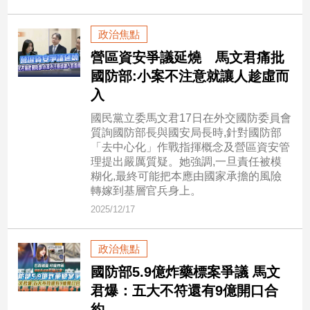
建
築/
政治焦點
室
營區資安爭議延燒 馬文君痛批
內
國防部:小案不注意就讓人趁虛而
設
計
入
旅
國民黨立委馬文君17日在外交國防委員會
遊/
質詢國防部長與國安局長時,針對國防部
美
「去中心化」作戰指揮概念及營區資安管
食
理提出嚴厲質疑。她強調,一旦責任被模
糊化,最終可能把本應由國家承擔的風險
星
轉嫁到基層官兵身上。
座/
命
2025/12/17
理
消
政治焦點
費
國防部5.9億炸藥標案爭議 馬文
健
君爆：五大不符還有9億開口合
康/
親
約