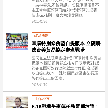
新
「裝神弄鬼,不給資訊」,質疑軍購項目不
冠
走正常年度預算而編列特別預算的必要
病
性,顧立雄則一度火氣爆發回應。
毒
2026/01/26
專
區
政治焦點
軍購特別條例藍自提版本 立院將
南
成台美貿易協定審查戰場
台
國民黨立法院黨團擬針對軍購特別條例自
灣
提版本,國防部長顧立雄今日表示反對,認
觀
為各黨團可對行政院版進行修正,沒必要
點
各自提出版本。對此,國民黨團書記長羅
智強提出三點回應。
南
2026/01/19
台
灣
觀
社會/地方
點
F-16戰機失事傳任務電腦故障！