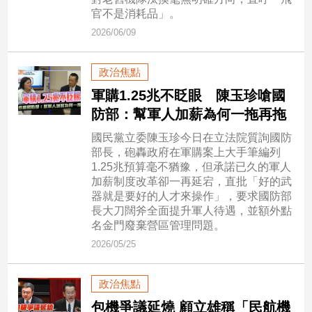
市
官不是消耗品」。
房
2026/06/09
地
產
政治焦點
軍購1.25兆不眨眼 陳玉珍嗆國
品
防部：幫軍人加薪為何一拖再拖
觀
國民黨立委陳玉珍今日在立法院質詢國防
點
部長，砲轟政府在軍購案上大手筆編列
政
1.25兆預算毫不猶豫，但承諾已久的軍人
治
加薪制度改革卻一再延宕，直批「好的武
器就是要好的人才來操作」，要求國防部
政
長大刀闊斧全面提升軍人待遇，並額外點
治
名金門廢棄營區管理問題。
焦
2026/05/25
點
品
政治焦點
觀
點
包機爭議延燒 顧立雄稱「民航機