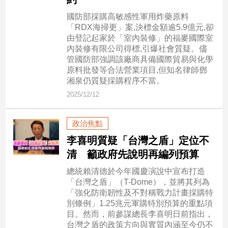
子/
國防部採購高敏感性軍用炸藥原料
感
「RDX海掃更」案,決標金額逾5.9億元,卻
情
由登記起家於「室內裝修」的福麥國際室
藝
內裝修有限公司得標,引爆社會質疑。儘
術
管國防部強調該廠商具備國際貿易與化學
／
原料批發等合法營業項目,但知名律師鄧
文
湘泉仍質疑採購程序不當。
創
2025/12/12
／
電
影
政治焦點
推
李喜明質疑「台灣之盾」定位不
薦
清 籲政府先說明再編列預算
科
技/
總統賴清德於今年國慶演說中宣布打造
遊
「台灣之盾」（T-Dome），並將其列為
戲
「強化防衛韌性及不對稱戰力計畫採購特
別條例」1.25兆元軍購特別預算的重點項
運
目。然而，前參謀總長李喜明日前指出，
動
台灣之盾的政策方向與實質內涵至今仍不