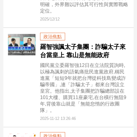
寵
明確，外界難以評估其可行性與實際戰略
物
定位。
Pet
2025/12/12
政治焦點
影
音
羅智強諷太子集團：詐騙太子來
專
台當皇上 靠山是無能政府
區
國民黨立委羅智強12日在立法院質詢時,
以極為諷刺的語氣痛批民進黨政府,稱民
進黨「短短9年就把台灣從科技島變成詐
合
騙帝國」,連「詐騙太子」都來台灣設立
作
皇宮。他指出,太子集團把詐騙總部設在
101大樓、購買11座豪宅,在台橫行無阻9
媒
年,背後靠山就是「無能怠惰的行政團
體
隊」。
2025-11-12 13:26:46
投
稿
政治焦點