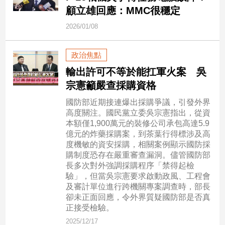
顧立雄回應：MMC很穩定
娛
2026/01/08
樂
政治焦點
娛
輸出許可不等於能扛軍火案 吳
樂
星
宗憲籲嚴查採購資格
聞
國防部近期接連爆出採購爭議，引發外界
流
高度關注。國民黨立委吳宗憲指出，從資
行/
本額僅1,900萬元的裝修公司承包高達5.9
時
億元的炸藥採購案，到茶葉行得標涉及高
尚
度機敏的資安採購，相關案例顯示國防採
追
購制度恐存在嚴重審查漏洞。儘管國防部
星
長多次對外強調採購程序「禁得起檢
驗」，但當吳宗憲要求啟動政風、工程會
及審計單位進行跨機關專案調查時，部長
卻未正面回應，令外界質疑國防部是否真
生
正接受檢驗。
活
2025/12/17