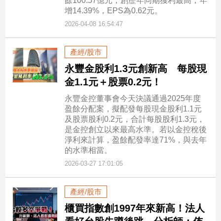
餘100.57億元，創歷年同期獲利最高，年
專
增14.39%，EPS為0.62元。
區
2026-04-08 16:54:47
【我
的
產經/股市
觀
永豐金股利1.3元創新高 每股現
點】
金1.1元＋股票0.2元！
永豐金控董事會今天決議通過2025年度
盈餘分配案，擬配發每股現金股利1.1元
及股票股利0.2元，合計每股股利1.3元，
是金控創立以來最高水準。若以金控稅後
淨利來計算，盈餘配發率達71%，與去年
的水準相當。
2026-03-27 17:01:05
產經/股市
櫃買指數創1997年來新高！法人