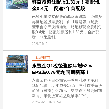
群益證超狂配股1.31元！搭配現
子/
金0.4元 暌違7年首配股
感
情
已經七年沒有配股的群益金鼎證，今年擬
再度配發股票股利，而且還是強力配股。
藝
董事會今天決議通過，將配發現金股利每
術
股0.4元，搭配股票股利1.31元，合計配
／
發1.71元股利。
文
創
2026/04/10
／
電
產經/股市
影
推
永豐金Q1稅後盈餘年增52％
薦
EPS為0.75元創同期新高！
科
永豐金控今日公布第一季累計稅後淨利
技/
109.41億元，年成長52%；累計首季每股
遊
盈餘（EPS）0.75元，雙雙創下歷史同期
戲
新高。年化股東權益報酬率17%。
運
2026-04-10 16:58:59
動