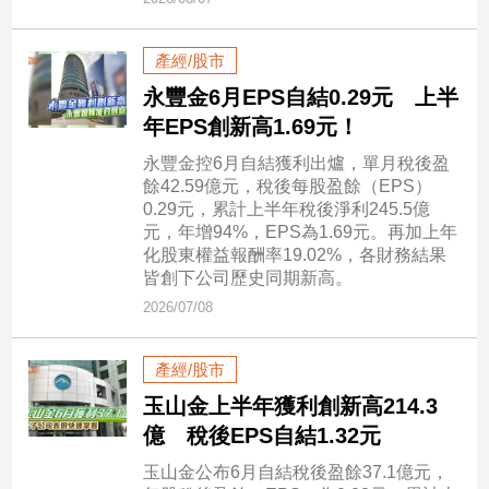
市
房
產經/股市
地
產
永豐金6月EPS自結0.29元 上半
年EPS創新高1.69元！
永豐金控6月自結獲利出爐，單月稅後盈
品
餘42.59億元，稅後每股盈餘（EPS）
觀
0.29元，累計上半年稅後淨利245.5億
點
元，年增94%，EPS為1.69元。再加上年
政
化股東權益報酬率19.02%，各財務結果
皆創下公司歷史同期新高。
治
2026/07/08
政
治
產經/股市
焦
點
玉山金上半年獲利創新高214.3
品
億 稅後EPS自結1.32元
觀
玉山金公布6月自結稅後盈餘37.1億元，
點