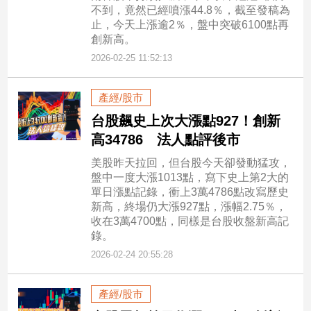
不到，竟然已經噴漲44.8％，截至發稿為
止，今天上漲逾2％，盤中突破6100點再
創新高。
2026-02-25 11:52:13
產經/股市
台股飆史上次大漲點927！創新
高34786 法人點評後市
美股昨天拉回，但台股今天卻發動猛攻，
盤中一度大漲1013點，寫下史上第2大的
單日漲點記錄，衝上3萬4786點改寫歷史
新高，終場仍大漲927點，漲幅2.75％，
收在3萬4700點，同樣是台股收盤新高記
錄。
2026-02-24 20:55:28
產經/股市