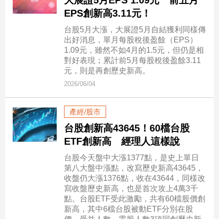
大展證5月EPS 1.09元 前五月
新
EPS創新高3.11元！
冠
病
台股5月大漲，大展證5月自結獲利同樣傳
毒
出好消息，單月每股稅後盈餘（EPS）
專
1.09元，雖然不如4月的1.5元，但仍是相
區
對好表現；累計前5月每股稅後盈餘3.11
元，則是再創歷史新高。
2026/06/04
南
台
產經/股市
灣
台股創新高43645！60檔台股
觀
ETF創新高 經理人這樣說
點
台股今天盤中大漲1377點，是史上單日
南
第八大盤中漲點，改寫歷史新高43645，
台
收盤仍大漲1376點，收在43644，同樣改
灣
寫收盤歷史新高，也是首次攻上4萬3千
觀
點。台股ETF受此激勵，共有60檔股價創
點
新高，其中6檔台股被動ETF分別在股