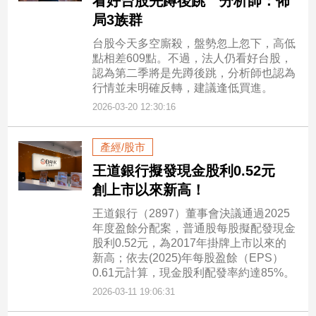
看好台股先蹲後跳 分析師：佈
局3族群
台股今天多空廝殺，盤勢忽上忽下，高低
點相差609點。不過，法人仍看好台股，
認為第二季將是先蹲後跳，分析師也認為
行情並未明確反轉，建議逢低買進。
2026-03-20 12:30:16
產經/股市
王道銀行擬發現金股利0.52元
創上市以來新高！
王道銀行（2897）董事會決議通過2025
年度盈餘分配案，普通股每股擬配發現金
股利0.52元，為2017年掛牌上市以來的
新高；依去(2025)年每股盈餘（EPS）
0.61元計算，現金股利配發率約達85%。
2026-03-11 19:06:31