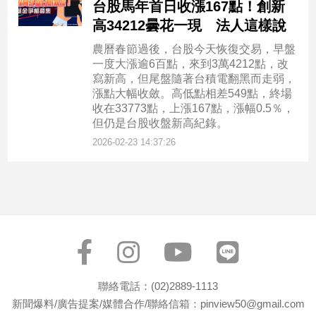
台股馬年首日收漲167點！創新
高34212曇花一現 法人這樣說
農曆春節過後，台股今天恢復交易，早盤
一度大漲逾6百點，來到3萬4212點，改
寫新高，但尾盤隨著台積電翻黑而走弱，
漲點大幅收斂。高低點相差549點，終場
收在33773點，上漲167點，漲幅0.5％，
但仍是台股收盤新高紀錄。
2026-02-23 14:37:26
聯絡電話：(02)2889-1113
新聞爆料/廣告提案/媒體合作/聯絡信箱：pinview50@gmail.com