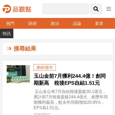
熱門
財經
政治
品論
影音
品
觀
點
財
搜尋結果
經
台
產經/股市
灣
玉山金前7月獲利244.4億！創同
財
經
期新高 稅後EPS自結1.51元
新
玉山金公布7月自結稅後盈餘30.1億元，
聞
累計前7月稅後盈餘244.4億元，創歷年同
產
期獲利最高，較去年同期增加20.95%，
經/
EPS為1.51元。
股
2026/08/07