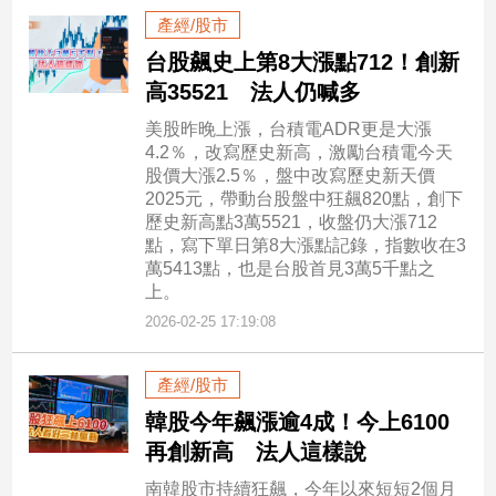
產經/股市
台股飆史上第8大漲點712！創新
高35521 法人仍喊多
美股昨晚上漲，台積電ADR更是大漲
4.2％，改寫歷史新高，激勵台積電今天
股價大漲2.5％，盤中改寫歷史新天價
2025元，帶動台股盤中狂飆820點，創下
歷史新高點3萬5521，收盤仍大漲712
點，寫下單日第8大漲點記錄，指數收在3
萬5413點，也是台股首見3萬5千點之
上。
2026-02-25 17:19:08
產經/股市
韓股今年飆漲逾4成！今上6100
再創新高 法人這樣說
南韓股市持續狂飆，今年以來短短2個月