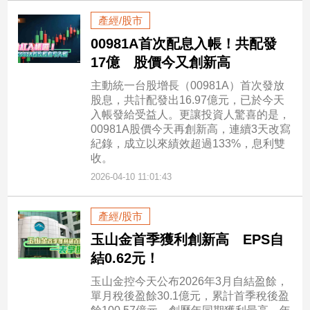
寵
物
產經/股市
Pet
00981A首次配息入帳！共配發
17億 股價今又創新高
影
主動統一台股增長（00981A）首次發放
股息，共計配發出16.97億元，已於今天
音
入帳發給受益人。更讓投資人驚喜的是，
專
00981A股價今天再創新高，連續3天改寫
區
紀錄，成立以來績效超過133%，息利雙
收。
2026-04-10 11:01:43
合
作
產經/股市
媒
玉山金首季獲利創新高 EPS自
體
結0.62元！
玉山金控今天公布2026年3月自結盈餘，
投
單月稅後盈餘30.1億元，累計首季稅後盈
稿