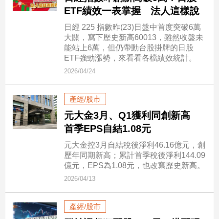
ETF績效一表掌握 法人這樣說
建
築/
日經 225 指數昨(23)日盤中首度突破6萬
室
大關，寫下歷史新高60013，雖然收盤未
內
能站上6萬，但仍帶動台股掛牌的日股
設
ETF強勁漲勢，來看看各檔績效統計。
計
2026/04/24
旅
遊/
產經/股市
美
食
元大金3月、Q1獲利同創新高
星
首季EPS自結1.08元
座/
元大金控3月自結稅後淨利46.16億元，創
命
歷年同期新高；累計首季稅後淨利144.09
理
億元，EPS為1.08元，也改寫歷史新高。
消
2026/04/13
費
健
產經/股市
康/
親