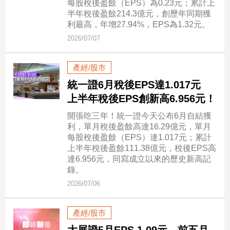
每股稅後盈餘（EPS）為0.23元；累計上
民
半年稅後盈餘214.3億元，創歷年同期獲
調
利最高，年增27.94%，EPS為1.32元。
國
2026/07/07
會
焦
點
產經/股市
統一證6月稅後EPS達1.017元
上半年稅後EPS創新高6.956元！
觀
開張吃三年！統一證今天公布6月自結獲
點
利，單月稅後盈餘高達16.29億元，單月
每股稅後盈餘（EPS）達1.017元；累計
兩
上半年稅後盈餘111.38億元，稅後EPS高
岸/
達6.956元，同寫成立以來的歷史新高記
國
錄。
際
2026/07/06
社
會/
地
產經/股市
方