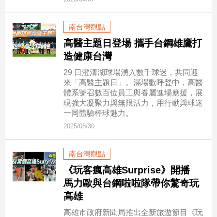
市
房
南台灣觀點
地
產
高醫主題日登場 攜手台鋼雄鷹打
造健康台灣
29 日澄清湖球場湧入數千球迷，共同迎
品
來「高醫主題日」。滿場歡呼聲中，高醫
觀
體系號召數百位員工與眷屬進場應援，展
點
現強大凝聚力與無限活力，用行動與球迷
政
一同體驗棒球魅力。
治
2025/08/30
政
南台灣觀點
治
焦
《玩客瘋高雄Surprise》開播
點
馬力歐與台鋼啦啦隊帶你驚奇玩
品
高雄
觀
點
高雄市政府新聞局推出全新旅遊節目《玩