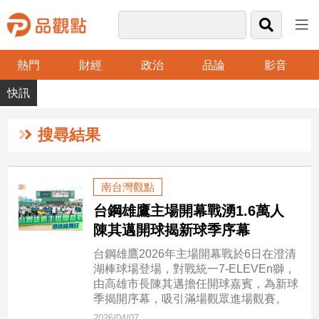
熱門
財經
政治
品論
影音
品
觀
點
財
搜尋結果
經
台
南台灣觀點
灣
台鋼雄鷹主場開幕戰湧1.6萬人
財
經
陳其邁開球揭新球季序幕
新
台鋼雄鷹2026年主場開幕戰於6日在澄清
聞
湖棒球場登場，對戰統一7-ELEVEn獅，
產
由高雄市長陳其邁擔任開球嘉賓，為新球
經/
季揭開序幕，吸引滿場觀眾進場觀賽。
股
2026/04/07