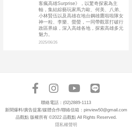
民
客瘋高雄Surprise》，以驚奇探索為主
調
軸，集結綜藝玩家馬力歐、何美、八弟、
小林賢伍以及高雄在地台鋼雄鷹啦啦隊女
國
神一粒、李樂、螢螢，一同帶觀眾打破行
會
政區界線，深入高雄各地，探索高雄多元
焦
魅力。
點
2025/06/26
觀
點
兩
岸/
國
際
聯絡電話：(02)2889-1113
社
新聞爆料/廣告提案/媒體合作/聯絡信箱：pinview50@gmail.com
會/
品觀點 版權所有 ©2022 品觀點 All Rights Reserved.
地
隱私權聲明
方