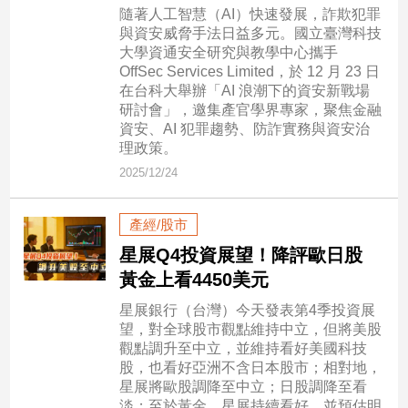
隨著人工智慧（AI）快速發展，詐欺犯罪
子/
與資安威脅手法日益多元。國立臺灣科技
感
大學資通安全研究與教學中心攜手
情
OffSec Services Limited，於 12 月 23 日
藝
在台科大舉辦「AI 浪潮下的資安新戰場
術
研討會」，邀集產官學界專家，聚焦金融
／
資安、AI 犯罪趨勢、防詐實務與資安治
文
理政策。
創
2025/12/24
／
電
影
產經/股市
推
星展Q4投資展望！降評歐日股
薦
黃金上看4450美元
科
技/
星展銀行（台灣）今天發表第4季投資展
遊
望，對全球股市觀點維持中立，但將美股
戲
觀點調升至中立，並維持看好美國科技
股，也看好亞洲不含日本股市；相對地，
運
星展將歐股調降至中立；日股調降至看
動
淡；至於黃金，星展持續看好，並預估明