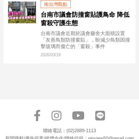
市
南台灣觀點
房
台南市議會防撞窗貼護鳥命 降低
地
窗殺守護生態
產
台南市議會近期於議會廳舍大面積設置
「友善鳥類防撞窗貼」，盼減少鳥類因撞
擊玻璃而傷亡的「窗殺」事件
品
2026/03/19
觀
點
政
治
政
治
焦
點
品
觀
聯絡電話：(02)2889-1113
點
新聞爆料/廣告提案/媒體合作/聯絡信箱：pinview50@gmail.com