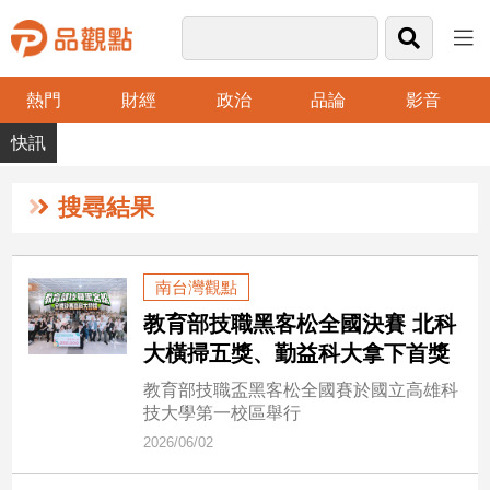
熱門
財經
政治
品論
影音
品
觀
點
財
搜尋結果
經
台
南台灣觀點
灣
教育部技職黑客松全國決賽 北科
財
經
大橫掃五獎、勤益科大拿下首獎
新
教育部技職盃黑客松全國賽於國立高雄科
聞
技大學第一校區舉行
產
2026/06/02
經/
股