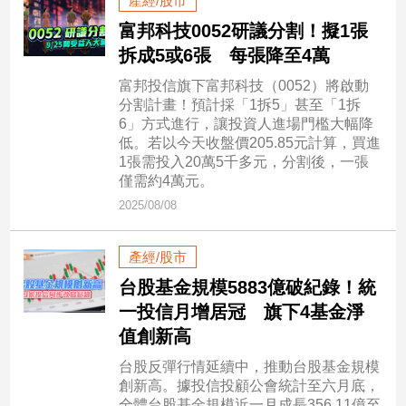
產經/股市
子/
富邦科技0052研議分割！擬1張
感
拆成5或6張 每張降至4萬
情
藝
富邦投信旗下富邦科技（0052）將啟動
術
分割計畫！預計採「1拆5」甚至「1拆
／
6」方式進行，讓投資人進場門檻大幅降
文
低。若以今天收盤價205.85元計算，買進
創
1張需投入20萬5千多元，分割後，一張
／
僅需約4萬元。
電
2025/08/08
影
推
薦
產經/股市
科
台股基金規模5883億破紀錄！統
技/
一投信月增居冠 旗下4基金淨
遊
值創新高
戲
運
台股反彈行情延續中，推動台股基金規模
動
創新高。據投信投顧公會統計至六月底，
全體台股基金規模近一月成長356.11億至