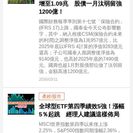
增至1.09兆 股債一月汰弱留強
1200億！
娛
國際財務報導準則第十七號「保險合約」
樂
(IFRS 17)上路，國泰金今天公布影響數
字，其中，納入稅後CSM(保險合約未來
娛
的利潤)之調整淨值為1兆957億元，比
樂
2025年底以IFRS 4計算的淨值9283億元
星
還高；子公司國泰人壽調整後淨值為
聞
9140億元，也高於2025年底的7490億
流
元。國壽也趁1月對股債部位做了汰弱留
行/
強，金額高達1200億元。
時
2026/03/11
尚
追
產經/股市
星
全球型ETF第四季績效5強！漲幅
5％起跳 經理人建議這樣佈局
生
MSCI世界指數第四季以來僅上漲
活
2.25%，S&P500指數同期漲幅2.36%，