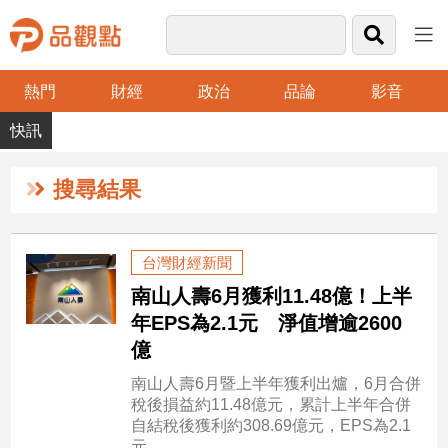
熱門
財經
政治
品論
影音
品
觀
點
財
搜尋結果
經
台
台灣財經新聞
灣
南山人壽6月獲利11.48億！上半
財
經
年EPS為2.1元 淨值增逾2600
新
億
聞
南山人壽6月暨上半年獲利出爐，6月合併
產
稅後損益約11.48億元，累計上半年合併
經/
自結稅後獲利約308.69億元，EPS為2.1
股
元。