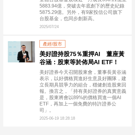
寵
5883.94億，突破去年底創下的歷史紀錄
物
5875.29億。另外，有9家投信公司旗下
Pet
台股基金，也同步創新高。
2025/07/24
影
產經/股市
音
專
美好證持股75％重押AI 董座黃
區
谷涵：股東等於佈局AI ETF！
美好證券今天召開股東會，董事長黃谷涵
表示，以好價格買進好生意及好團隊，建
合
立長期具競爭力的組合，穩健創造股東回
作
報。換言之，「持有美好證券的真實意義
媒
是，股東將會以89%的價格買進一個AI
ETF，再加上一個免費的特許證券公
體
司」。
2025-06-19 18:28:18
投
稿