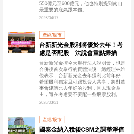
新
550億元至600億元，他也特別提到南山
冠
最重要的底氣跟本錢。
病
2026/04/17
毒
專
區
產經/股市
台新新光金股利將優於去年！考
慮是否配股 法說會重點掃描
南
台新新光金控今天舉行法人說明會，也是
台
合併後首次舉行的實體法說，總經理林維
灣
俊表示，台新新光金去年獲利比前年好，
觀
希望股利穩定且可跟投資人共享，將對董
點
事會建議比去年好的股利，且以現金為
主，還在考慮要不要配一些股票股利。
南
2026/03/31
台
灣
產經/股市
觀
點
國泰金納入稅後CSM之調整淨值