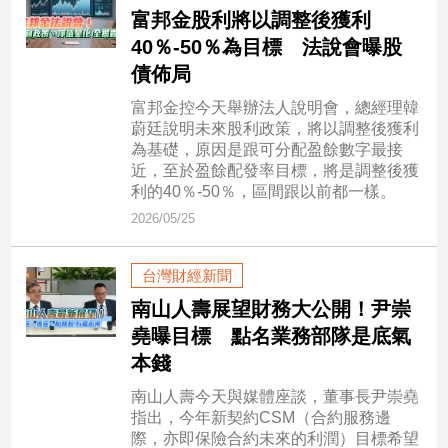
民
富邦金股利將以調整後獲利
調
40％-50％為目標 法說會曝股
國
債佈局
會
焦
富邦金控今天舉辦法人說明會，總經理韓
點
蔚廷說明未來股利政策，將以調整後獲利
為基礎，原因是跟可分配盈餘數字最接
近，至於盈餘配發率目標，將是調整後獲
利的40％-50％，區間跟以前都一樣。
觀
2026/05/25
點
兩
台灣財經新聞
岸/
南山人壽展望財務大公開！尹崇
國
堯曝目標 點名業務部隊是底氣
際
本錢
社
會/
南山人壽今天與媒體座談，董事長尹崇堯
地
指出，今年新契約CSM（合約服務邊
方
際，亦即保險合約未來的利潤）目標希望