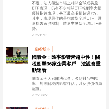
不過，法人盤點市場上相關全球或美股
建
ETF表現，仍有不少相關ETF報酬率大幅
築/
優於指數表現，甚至最高漲幅超過7%，
室
其中，表現最佳的是指數型全球ETF，透
內
過指數選股機制，勝過主動型全球ETF漲
設
勢。
計
2025/11/13
旅
遊/
產經/股市
美
食
國泰金：匯率影響漸趨中性！關
星
稅衝擊36家企業客戶 法說會重
座/
點速看
命
理
國泰金今天召開法說會，談到對台幣匯
率、對等關稅的影響評估，以及股債佈局
消
配置。
費
2025/08/22
健
康/
親