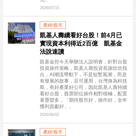
市
2026/07/15
房
地
產
產經/股市
凱基人壽續看好台股！前4月已
實現資本利得近2百億 凱基金
品
法說速讀
觀
凱基金控今天舉辦法人說明會，針對台股
點
投資操作策略，凱基人壽投資長謝欣欣指
政
出，AI潮流帶動下，不是短暫風潮，而是
治
有發展的故事，且可運用，台灣身為科技
島，有好產業好公司，因此凱基人壽持續
政
看好台股，股票部位操作相對積極，配置
治
著墨蠻多，「期待股市好，操作好，全年
焦
獲利貢獻好」。
點
2026/06/02
品
觀
產經/股市
點