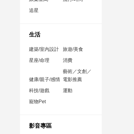
民
調
追星
國
會
焦
生活
點
建築/室內設計
旅遊/美食
觀
星座/命理
消費
點
藝術／文創／
健康/親子/感情
電影推薦
兩
岸/
科技/遊戲
運動
國
際
寵物Pet
社
會/
地
影音專區
方