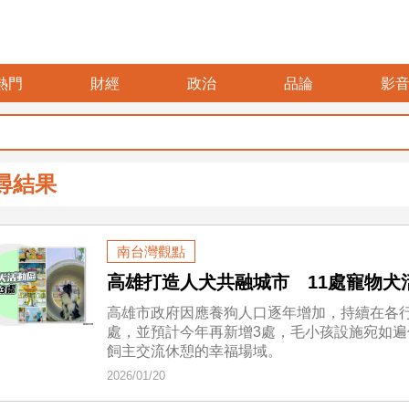
熱門
財經
政治
品論
影
尋結果
南台灣觀點
高雄打造人犬共融城市 11處寵物犬
高雄市政府因應養狗人口逐年增加，持續在各行
處，並預計今年再新增3處，毛小孩設施宛如
飼主交流休憩的幸福場域。
2026/01/20