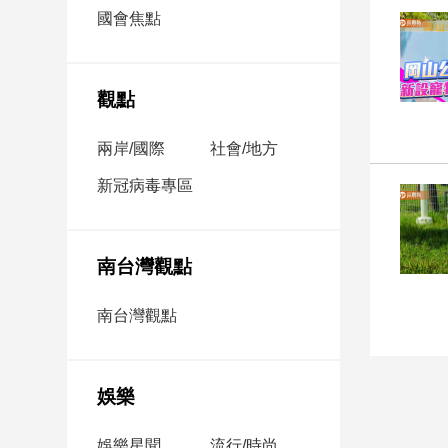
市
國會焦點
房
地
產
觀點
兩岸/國際
社會/地方
品
觀
新冠病毒專區
點
政
治
南台灣觀點
政
南台灣觀點
治
焦
點
娛樂
品
觀
點
娛樂星聞
流行/時尚