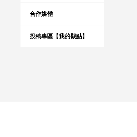
新
冠
合作媒體
病
毒
專
區
投稿專區【我的觀點】
南
台
灣
觀
點
南
台
灣
觀
點