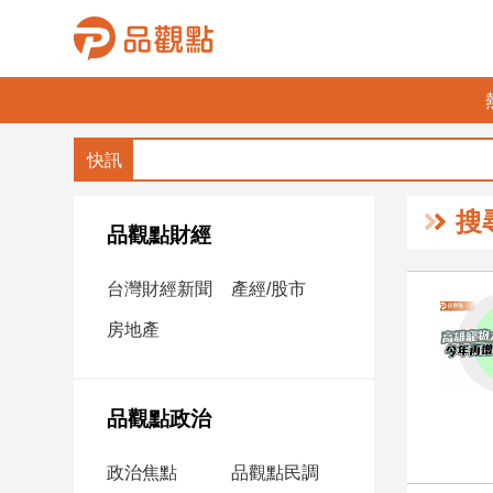
品
觀
點
財
搜
經
品觀點財經
台
台灣財經新聞
產經/股市
灣
財
房地產
經
新
聞
品觀點政治
產
經/
政治焦點
品觀點民調
股