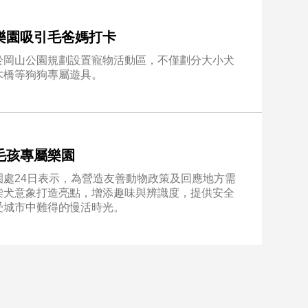
樂園吸引毛爸媽打卡
於岡山公園規劃設置寵物活動區，不僅劃分大小犬
木橋等狗狗專屬遊具。
毛孩專屬樂園
處24日表示，為營造友善動物政策及回應地方需
柴犬意象打造亮點，增添趣味與辨識度，提供安全
受城市中難得的慢活時光。