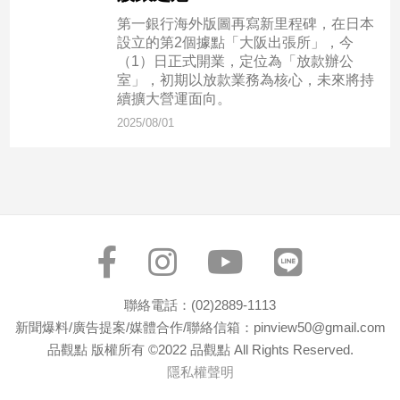
新
第一銀行海外版圖再寫新里程碑，在日本
冠
設立的第2個據點「大阪出張所」，今
病
（1）日正式開業，定位為「放款辦公
毒
室」，初期以放款業務為核心，未來將持
專
續擴大營運面向。
區
2025/08/01
南
台
灣
觀
點
南
聯絡電話：(02)2889-1113
台
新聞爆料/廣告提案/媒體合作/聯絡信箱：pinview50@gmail.com
灣
品觀點 版權所有 ©2022 品觀點 All Rights Reserved.
觀
隱私權聲明
點