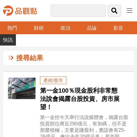
熱門
財經
政治
品論
影音
品
觀
點
財
搜尋結果
經
台
產經/股市
灣
第一金100％現金股利非常態
財
經
法說會揭露台股投資、房市展
新
望！
聞
第一金控今天舉行法說媒體會，揭露台股
產
投資部位將近290億元，有加碼，但不是
經/
那麼積極，主要是賺股利，應該會有25-
股
26億元，會比去年20億元多；房市部