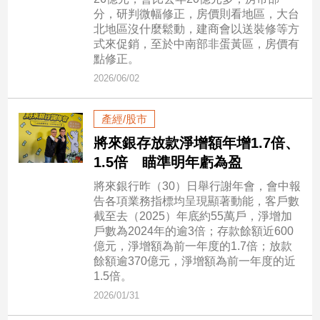
市
分，研判微幅修正，房價則看地區，大台
房
北地區沒什麼鬆動，建商會以送裝修等方
地
式來促銷，至於中南部非蛋黃區，房價有
產
點修正。
2026/06/02
品
產經/股市
觀
將來銀存放款淨增額年增1.7倍、
點
1.5倍 瞄準明年虧為盈
政
治
將來銀行昨（30）日舉行謝年會，會中報
告各項業務指標均呈現顯著動能，客戶數
政
截至去（2025）年底約55萬戶，淨增加
治
戶數為2024年的逾3倍；存款餘額近600
焦
億元，淨增額為前一年度的1.7倍；放款
點
餘額逾370億元，淨增額為前一年度的近
1.5倍。
品
2026/01/31
觀
點