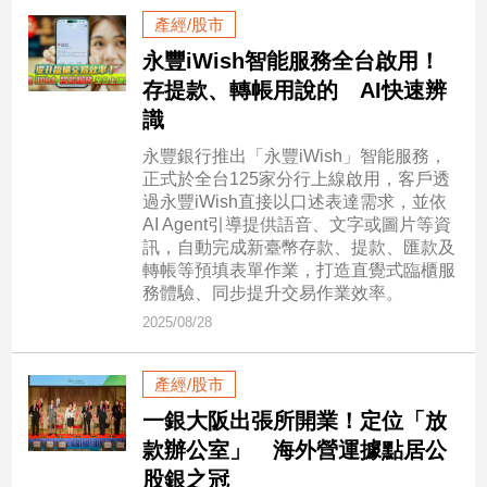
民
產經/股市
調
永豐iWish智能服務全台啟用！
國
存提款、轉帳用說的 AI快速辨
會
焦
識
點
永豐銀行推出「永豐iWish」智能服務，
正式於全台125家分行上線啟用，客戶透
過永豐iWish直接以口述表達需求，並依
觀
AI Agent引導提供語音、文字或圖片等資
點
訊，自動完成新臺幣存款、提款、匯款及
轉帳等預填表單作業，打造直覺式臨櫃服
務體驗、同步提升交易作業效率。
兩
岸/
2025/08/28
國
際
產經/股市
社
一銀大阪出張所開業！定位「放
會/
地
款辦公室」 海外營運據點居公
方
股銀之冠