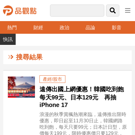
熱門
財經
政治
品論
影音
品
觀
點
財
搜尋結果
經
台
產經/股市
灣
遠傳出國上網優惠！韓國吃到飽
財
經
每天99元、日本129元 再抽
新
iPhone 17
聞
浪漫的秋季賞楓熱潮來臨，遠傳推出限時
產
優惠，即日起至11月30日止，韓國網路
經/
吃到飽，每天只要99元；日本計日型，原
股
價每天199元，限時優惠價只要129元，