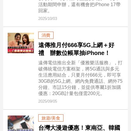
市
活動期間申辦，還有機會把iPhone 17帶
回家。
房
地
2025/10/03
產
消費
遠傳推月付666享5G上網＋好
品
禮 辦數位帳單抽iPhone！
觀
點
遠傳電信推出全新「優雅樂活服務」，打
政
破傳統電信方案框架，將5G通訊與多元
生活應用結合，只要月付666元，即可享
治
30GB的5G上網、網內免費通話、網外75
分鐘、市話15分鐘，並提供專屬1折加購
政
優惠：20GB計量包僅需200元。
治
焦
2025/09/05
點
品
旅遊/美食
觀
台灣大漫遊優惠！東南亞、韓國
點