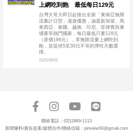
民
上網吃到飽 最低每日129元
調
台灣大哥大即日起推出全新「東南亞無限
國
流量計日型」漫遊優惠，涵蓋新加坡、馬
會
來西亞、泰國、越南、印尼、菲律賓與柬
焦
埔寨等熱門國家，每日最低只要129元
點
（原價199元），享無限流量上網吃到
飽，並提供5至30日不等的彈性天數選
擇。
觀
2025/09/05
點
兩
岸/
國
際
社
會/
聯絡電話：(02)2889-1113
地
方
新聞爆料/廣告提案/媒體合作/聯絡信箱：pinview50@gmail.com