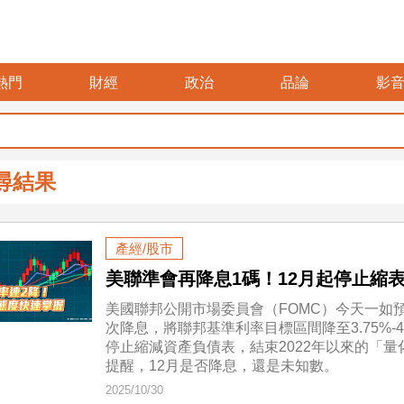
熱門
財經
政治
品論
影
尋結果
產經/股市
美聯準會再降息1碼！12月起停止
美國聯邦公開市場委員會（FOMC）今天一如預
次降息，將聯邦基準利率目標區間降至3.75%
停止縮減資產負債表，結束2022年以來的「
提醒，12月是否降息，還是未知數。
2025/10/30