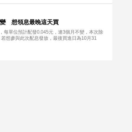
月不變 想領息最晚這天買
出爐，每單位預計配發0.045元，連3個月不變，本次除
。若想參與此次配息發放，最後買進日為10月31