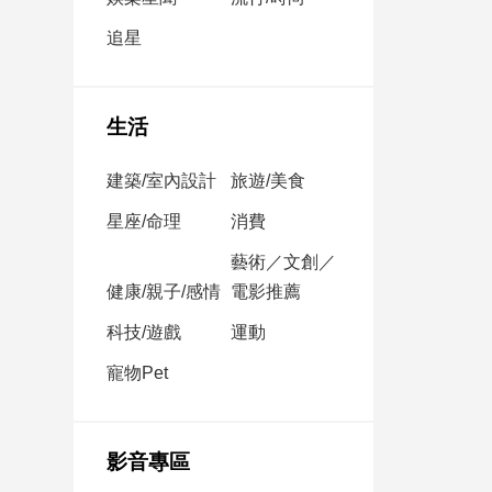
民
調
追星
國
會
焦
生活
點
建築/室內設計
旅遊/美食
觀
星座/命理
消費
點
藝術／文創／
健康/親子/感情
電影推薦
兩
岸/
科技/遊戲
運動
國
際
寵物Pet
社
會/
地
影音專區
方