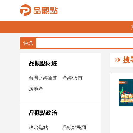
品
觀
點
財
搜
經
品觀點財經
台
台灣財經新聞
產經/股市
灣
財
房地產
經
新
聞
品觀點政治
產
經/
政治焦點
品觀點民調
股