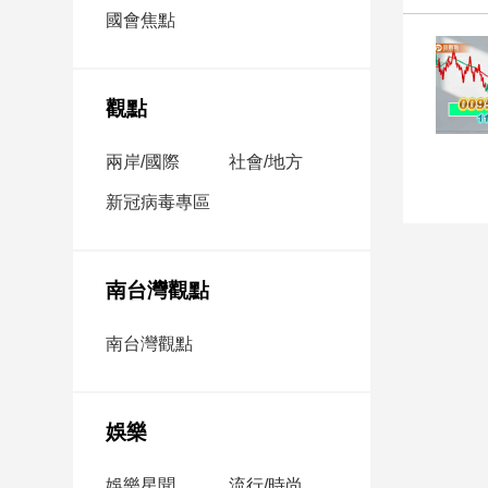
市
國會焦點
房
地
產
觀點
兩岸/國際
社會/地方
品
觀
新冠病毒專區
點
政
治
南台灣觀點
政
南台灣觀點
治
焦
點
娛樂
品
觀
點
娛樂星聞
流行/時尚