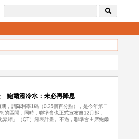
音
縮表 鮑爾潑冷水：未必再降息
期，調降利率1碼（0.25個百分點），是今年第二
-4%的區間，同時，聯準會也正式宣布自12月起，
量化緊縮」（QT）縮表計畫。不過，聯準會主席鮑爾