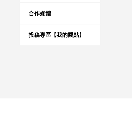
新
冠
合作媒體
病
毒
專
區
投稿專區【我的觀點】
南
台
灣
觀
點
南
台
灣
觀
點