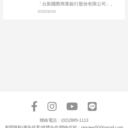
市
「台新國際商業銀行股份有限公司」。
房
2026/06/04
地
產
品
觀
點
政
治
政
治
焦
點
品
觀
聯絡電話：(02)2889-1113
點
新聞爆料/廣告提案/媒體合作/聯絡信箱：pinview50@gmail.com