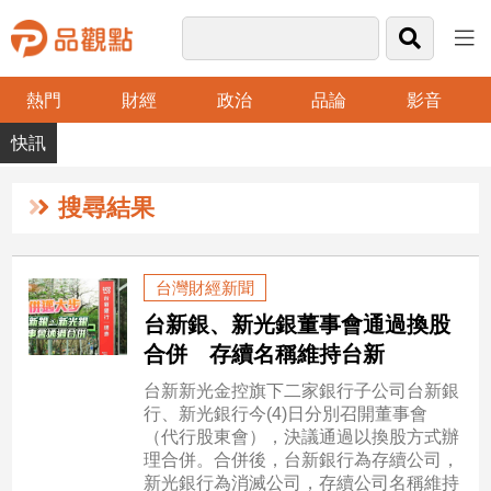
熱門
財經
政治
品論
影音
品
觀
點
財
搜尋結果
經
台
台灣財經新聞
灣
台新銀、新光銀董事會通過換股
財
經
合併 存續名稱維持台新
新
台新新光金控旗下二家銀行子公司台新銀
聞
行、新光銀行今(4)日分別召開董事會
產
（代行股東會），決議通過以換股方式辦
經/
理合併。合併後，台新銀行為存續公司，
股
新光銀行為消滅公司，存續公司名稱維持