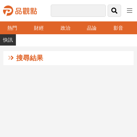
熱門
財經
政治
品論
影音
品
觀
點
財
搜尋結果
經
台
灣
財
經
新
聞
產
經/
股