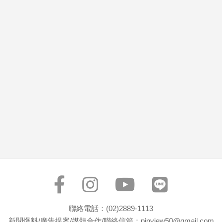
市
房
地
產
品
觀
點
政
治
政
治
焦
點
品
觀
聯絡電話：(02)2889-1113
點
新聞爆料/廣告提案/媒體合作/聯絡信箱：pinview50@gmail.com