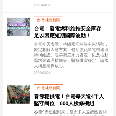
市
2026/04/30
房
地
台灣財經新聞
產
台電：發電燃料維持安全庫存
足以因應短期國際波動！
品
台電今天表示，持續密切關注中東情勢，
觀
擬定相關因應方案，包括強化發電機組運
點
轉與維護、妥善調度水力資源，以及推動
政
需求面管理措施等，堅持供電穩定，請國
人與產業界放心。
治
2026/03/24
政
治
台灣財經新聞
焦
點
春節穩供電！台電每天逾4千人
品
堅守崗位 600人檢修機組
觀
春節9天連假到來，當大多人返鄉團圓開
點