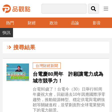
熱門
財經
政治
品論
影音
品
觀
點
財
搜尋結果
經
台
台灣財經新聞
灣
台電慶80周年 許願讓電力成為
財
經
城市競爭力！
新
台電80歲了！台電今（30）日舉行80周
聞
年慶祝大會，回顧過去10年因應國際淨零
產
趨勢，推動能源轉型、穩定供電與電網強
經/
韌等關鍵進程，並擘劃面對全球電業變局
股
下的電力願景。