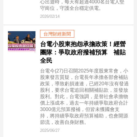
心出遊時，每天有超過4000名台電人堅
民
守崗位，守護全台穩定供電。
調
2026/02/14
國
會
焦
台灣財經新聞
點
台電小股東抱怨承擔政策！經營
團隊：爭取政府撥補預算 補貼
全民
觀
點
台電今(27)日召開2025年度股東常會，小
股東發言質疑，台電長年承擔各部會補貼
兩
政策，導致虧損連連，已經20年沒有發過
岸/
股利，要求台電追回相關補貼款，並發放
國
股利。對此，台電強調，是替社會承擔物
際
價上漲成本，過去一年持續爭取政府合計
3000億元預算撥補，但皆未獲國會支
社
持，將持續爭取政府預算補助，也會開源
會/
節流，改善自身財務。
地
2025/06/27
方