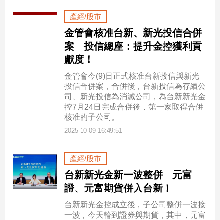
產經/股市
金管會核准台新、新光投信合併
案 投信總座：提升金控獲利貢
獻度！
金管會今(9)日正式核准台新投信與新光
投信合併案，合併後，台新投信為存續公
司、新光投信為消滅公司，為台新新光金
控7月24日完成合併後，第一家取得合併
核准的子公司。
2025-10-09 16:49:51
產經/股市
台新新光金新一波整併 元富
證、元富期貨併入台新！
台新新光金控成立後，子公司整併一波接
一波，今天輪到證券與期貨，其中，元富