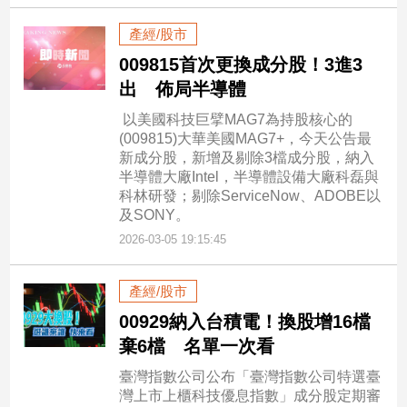
寵
物
產經/股市
Pet
009815首次更換成分股！3進3
出 佈局半導體
影
以美國科技巨擘MAG7為持股核心的
音
(009815)大華美國MAG7+，今天公告最
專
新成分股，新增及剔除3檔成分股，納入
半導體大廠Intel，半導體設備大廠科磊與
區
科林研發；剔除ServiceNow、ADOBE以
及SONY。
2026-03-05 19:15:45
合
作
媒
產經/股市
體
00929納入台積電！換股增16檔
棄6檔 名單一次看
投
臺灣指數公司公布「臺灣指數公司特選臺
灣上市上櫃科技優息指數」成分股定期審
稿