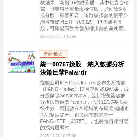
核結果，新增16檔成分股，其中包含台積
專
電、聯發科等重量級權值股，另剔除6檔
區
成分股，影響所及，追蹤該指數的復華台
【我
灣科技優息ETF（00929）也將跟著換
股，可望提高對大盤加權指數的關連度。
的
2025-12-26 17:15:54
觀
點】
產經/股市
統一00757換股 納入數據分析
決策巨擘Palantir
指數公司ICE Data Indices公布尖牙指數
（FANG+ Index）12月季度審核結果，成
分股剔除ServiceNow，並新增美國數據
分析決策巨擘Palantir，已於12/19美股盤
後生效，讓指數在AI領域的布局達成關鍵
性完整度提升。追蹤該指數的統一
FANG+ETF（00757），也將進行相對應
的成分股調整。
2025-12-23 10:05:38