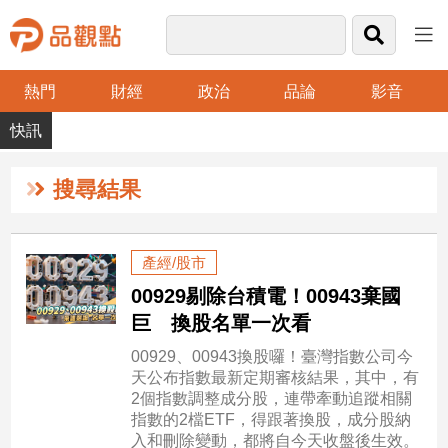
熱門
財經
政治
品論
影音
品
觀
點
財
搜尋結果
經
台
產經/股市
灣
00929剔除台積電！00943棄國
財
經
巨 換股名單一次看
新
00929、00943換股囉！臺灣指數公司今
聞
天公布指數最新定期審核結果，其中，有
產
2個指數調整成分股，連帶牽動追蹤相關
經/
指數的2檔ETF，得跟著換股，成分股納
股
入和刪除變動，都將自今天收盤後生效。