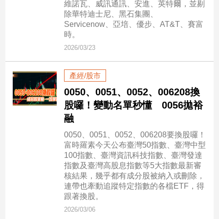
維諾瓦、威訊通訊、安進、英特爾，並剔
子/
除華特迪士尼、黑石集團、
感
Servicenow、亞培、優步、AT&T、賽富
情
時。
藝
2026/03/23
術
／
文
產經/股市
創
0050、0051、0052、006208換
／
股囉！變動名單秒懂 0056拋裕
電
影
融
推
0050、0051、0052、006208要換股囉！
薦
富時羅素今天公布臺灣50指數、臺灣中型
科
100指數、臺灣資訊科技指數、臺灣發達
技/
指數及臺灣高股息指數等5大指數最新審
遊
核結果，幾乎都有成分股被納入或刪除，
戲
連帶也牽動追蹤特定指數的各檔ETF，得
跟著換股。
運
動
2026/03/06