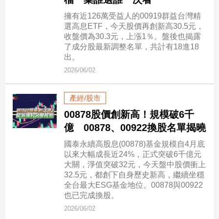
民
調
擁有近126萬受益人的00919群益台灣精
選高息ETF，今天股價再創新高30.5元，
國
收盤價為30.3元，上漲1％。盤後也揭露
會
了成分股最新調整名單，共計有18進18
焦
出。
點
2026/06/02
觀
產經/股市
點
00878股價創新高！規模破6千
億 00878、00922換股名單揭曉
兩
岸/
國泰永續高股息(00878)基金規模自4月底
國
以來大幅成長近24%，正式突破6千億元
際
大關，淨值突破32元，今天盤中股價衝上
32.5元，都創下自身歷史新高，繼續坐穩
社
全台最大ESG基金地位。00878與00922
會/
也已完成換股。
地
2026/06/02
方