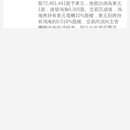
股72,481,441股予東元，換股比例為東元
1股，換發鴻海0.305股。交易完成後，鴻
海將持有東元電機10%股權，東元則將持
有鴻海約0.519%股權。交易尚須向主管
機關送件申請核准，預計今年第四季完
成。
2025-07-30 16:05:29
產經/股市
永豐金8/21除權息！這天入帳
併京城銀換股基準日10/1
永豐金除權息日出爐！董事會今天宣布，
將於8月21日除權息，普通股每股配發現
金股利0.91元，加上股票股利0.34元，合
計1.25元股利。此外，董事會也敲定合併
京城銀的換股基準日。
2025-07-25 16:01:28