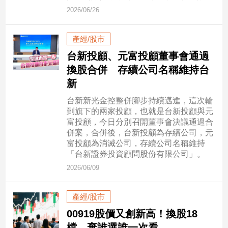
市
2026/06/26
房
地
產經/股市
產
台新投顧、元富投顧董事會通過
換股合併 存續公司名稱維持台
品
新
觀
台新新光金控整併腳步持續邁進，這次輪
點
到旗下的兩家投顧，也就是台新投顧與元
政
富投顧，今日分別召開董事會決議通過合
治
併案，合併後，台新投顧為存續公司，元
富投顧為消滅公司，存續公司名稱維持
政
「台新證券投資顧問股份有限公司」。
治
2026/06/09
焦
點
產經/股市
品
觀
00919股價又創新高！換股18
點
檔 棄誰選誰一次看