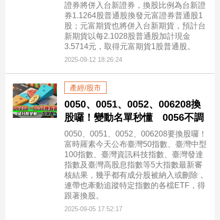
證券將併入台新證券，換股比例為台新證
券1.1264股普通股換發元富證券普通股1
股；元富期貨也將併入台新期貨，預計台
新期貨以每2.1028股普通股加計現金
3.5714元，取得元富期貨1股普通股。
2025-09-12 18:26:24
產經/股市
0050、0051、0052、006208換
股囉！變動名單秒懂 0056不調
0050、0051、0052、006208要換股囉！
富時羅素今天公布臺灣50指數、臺灣中型
100指數、臺灣資訊科技指數、臺灣發達
指數及臺灣高股息指數等5大指數最新審
核結果，幾乎都有成分股被納入或刪除，
連帶也牽動追蹤特定指數的各檔ETF，得
跟著換股。
2025-09-05 17:52:17