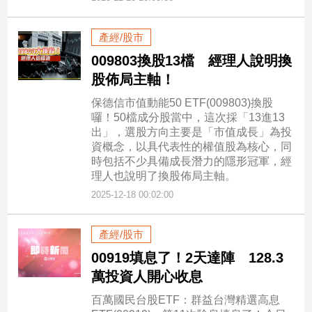
產經/股市
009803換股13檔 經理人說明換
股佈局主軸！
保德信市值動能50 ETF(009803)換股
囉！50檔成分股當中，這次採「13進13
出」，選股方向主要是「市值成長」為投
資概念，以具代表性的權值股為核心，同
時包括不少具備成長潛力的隱形冠軍，經
理人也說明了換股佈局主軸。
2025-12-18 00:02:00
產經/股市
00919填息了！2天達陣 128.3
萬投資人開心收息
百萬國民台股ETF：群益台灣精選高息