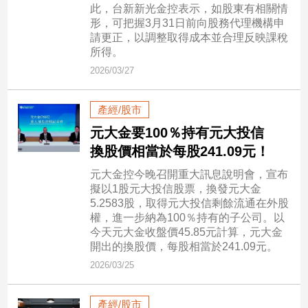
此，台新新光金控表示，如股東有相關情
形，可把握3月31日前向股務代理機構申
娛
請更正，以調整取得成本並合理反映課稅
樂
所得。
2026/03/27
娛
樂
產經/股市
星
聞
元大金要100％持有元大投信
流
換股價相當於每股241.09元！
行/
元大金控今晚召開重大訊息說明會，宣布
時
擬以1股元大投信股票，換發元大金
尚
5.2583股，取得元大投信剩餘流通在外股
追
權，進一步納為100％持有的子公司。以
星
今天元大金收盤價45.85元計算，元大金
開出的換股價，每股相當於241.09元。
2026/03/25
生
活
產經/股市