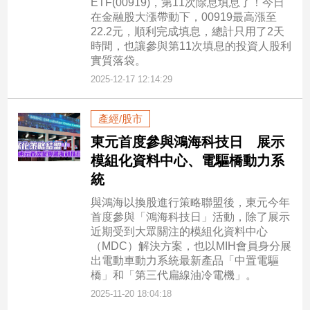
ETF(00919)，第11次除息填息了！今日
在金融股大漲帶動下，00919最高漲至
22.2元，順利完成填息，總計只用了2天
時間，也讓參與第11次填息的投資人股利
實質落袋。
2025-12-17 12:14:29
產經/股市
東元首度參與鴻海科技日 展示
模組化資料中心、電驅橋動力系
統
與鴻海以換股進行策略聯盟後，東元今年
首度參與「鴻海科技日」活動，除了展示
近期受到大眾關注的模組化資料中心
（MDC）解決方案，也以MIH會員身分展
出電動車動力系統最新產品「中置電驅
橋」和「第三代扁線油冷電機」。
2025-11-20 18:04:18