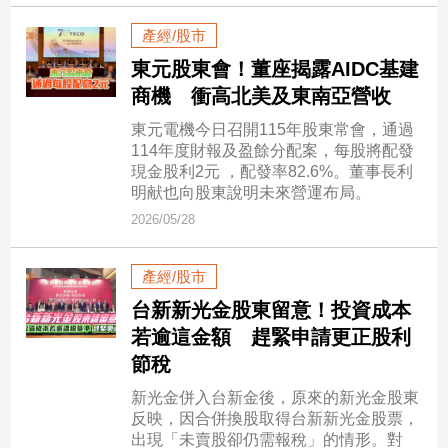
新
冠
產經/股市
病
東元股東會！董座揭露AIDC基建
毒
商機 衝高北美及東南亞營收
專
區
東元電機今日召開115年股東常會，通過
114年度財報及盈餘分配案，每股將配發
現金股利2元 ，配發率82.6%。董事長利
南
明献也向股東說明未來營運布局。
台
2026/05/28
灣
觀
產經/股市
點
台新新光金股東留意！投資成本
若逾這金額 趕緊申請更正股利
南
台
節稅
灣
新光金併入台新金後，原來的新光金股東
觀
反映，因合併換股取得台新新光金股票，
點
出現「未賣股卻仍需報稅」的情形。對