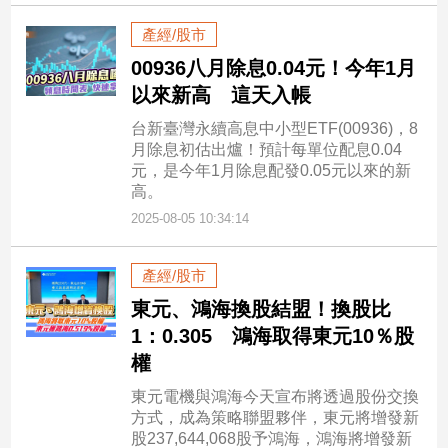
產經/股市
00936八月除息0.04元！今年1月
以來新高 這天入帳
台新臺灣永續高息中小型ETF(00936)，8
月除息初估出爐！預計每單位配息0.04
元，是今年1月除息配發0.05元以來的新
高。
2025-08-05 10:34:14
產經/股市
東元、鴻海換股結盟！換股比
1：0.305 鴻海取得東元10％股
權
東元電機與鴻海今天宣布將透過股份交換
方式，成為策略聯盟夥伴，東元將增發新
股237,644,068股予鴻海，鴻海將增發新