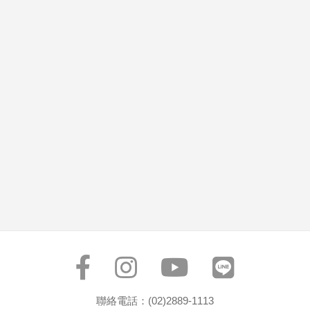
聯絡電話：(02)2889-1113