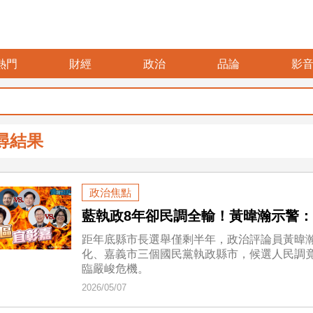
熱門
財經
政治
品論
影
尋結果
政治焦點
藍執政8年卻民調全輸！黃暐瀚示警
距年底縣市長選舉僅剩半年，政治評論員黃暐瀚
化、嘉義市三個國民黨執政縣市，候選人民調
臨嚴峻危機。
2026/05/07