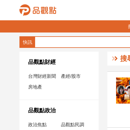
品
觀
點
財
搜
經
品觀點財經
台
台灣財經新聞
產經/股市
灣
財
房地產
經
新
聞
品觀點政治
產
經/
政治焦點
品觀點民調
股