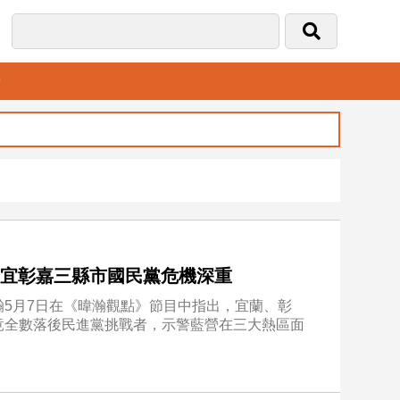
音
：宜彰嘉三縣市國民黨危機深重
5月7日在《暐瀚觀點》節目中指出，宜蘭、彰
竟全數落後民進黨挑戰者，示警藍營在三大熱區面