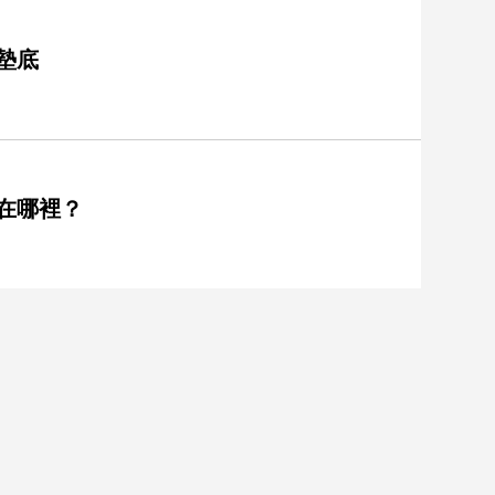
墊底
在哪裡？