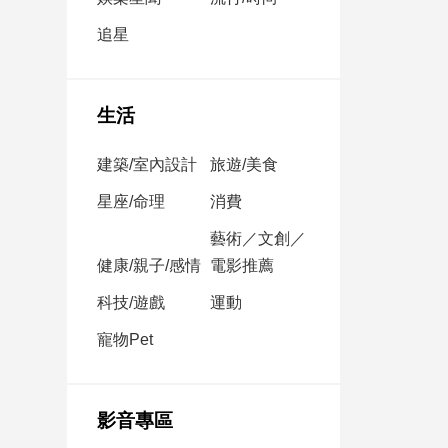
民
調
追星
國
會
焦
生活
點
建築/室內設計
旅遊/美食
觀
星座/命理
消費
點
藝術／文創／
健康/親子/感情
電影推薦
兩
岸/
科技/遊戲
運動
國
際
寵物Pet
社
會/
地
影音專區
方