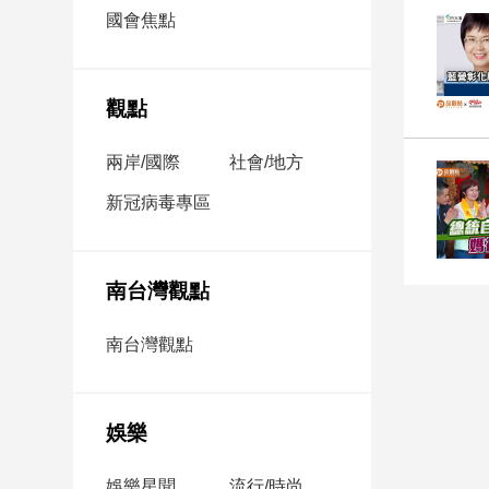
市
國會焦點
房
地
產
觀點
兩岸/國際
社會/地方
品
觀
新冠病毒專區
點
政
治
南台灣觀點
政
南台灣觀點
治
焦
點
娛樂
品
觀
點
娛樂星聞
流行/時尚