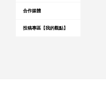
新
冠
合作媒體
病
毒
專
區
投稿專區【我的觀點】
南
台
灣
觀
點
南
台
灣
觀
點