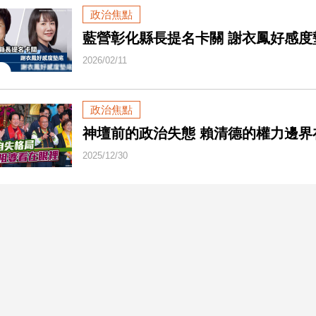
政治焦點
藍營彰化縣長提名卡關 謝衣鳳好感度
2026/02/11
政治焦點
神壇前的政治失態 賴清德的權力邊界
2025/12/30