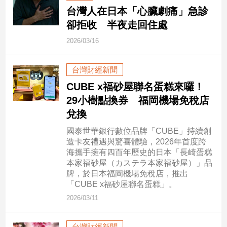
新
台灣人在日本「心臟劇痛」急診
冠
卻拒收 半夜走回住處
病
毒
2026/03/16
專
區
台灣財經新聞
CUBE x福砂屋聯名蛋糕來囉！
南
29小樹點換券 福岡機場免稅店
台
兌換
灣
國泰世華銀行數位品牌「CUBE」持續創
觀
造卡友禮遇與驚喜體驗，2026年首度跨
點
海攜手擁有四百年歷史的日本「長崎蛋糕
本家福砂屋（カステラ本家福砂屋）」品
南
牌，於日本福岡機場免稅店，推出
台
「CUBE x福砂屋聯名蛋糕」。
灣
2026/03/11
觀
點
台灣財經新聞