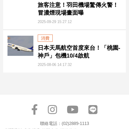
旅客注意！羽田機場驚傳火警！
建
冒濃煙現場畫面曝
築/
室
2025-09-29 15:27:12
內
設
計
消費
旅
日本天馬航空首度來台！「桃園-
遊/
神戶」包機10/4啟航
美
食
2025-08-06 14:17:32
星
座/
命
理
消
費
健
康/
聯絡電話：(02)2889-1113
親