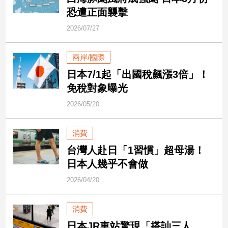
市
恐遭正面襲擊
房
2026/07/27
地
產
兩岸/國際
日本7/1起「出國稅飆漲3倍」！
品
免稅對象曝光
觀
點
2026/05/20
政
治
消費
台灣人赴日「1習慣」超母湯！
政
日本人幾乎不會做
治
焦
2026/04/20
點
品
消費
觀
點
日本JR車站驚現「搭訕三人