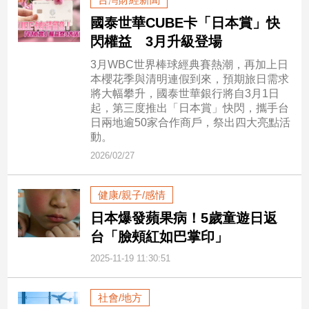
國泰世華CUBE卡「日本賞」快
娛
閃權益 3月升級登場
樂
3月WBC世界棒球經典賽熱潮，再加上日
本櫻花季與清明連假到來，預期旅日需求
娛
將大幅攀升，國泰世華銀行將自3月1日
樂
起，第三度推出「日本賞」快閃，攜手台
星
日兩地逾50家合作商戶，祭出四大亮點活
聞
動。
流
2026/02/27
行/
時
尚
健康/親子/感情
追
日本爆發蘋果病！5歲童遊日返
星
台「臉頰紅如巴掌印」
2025-11-19 11:30:51
生
活
社會/地方