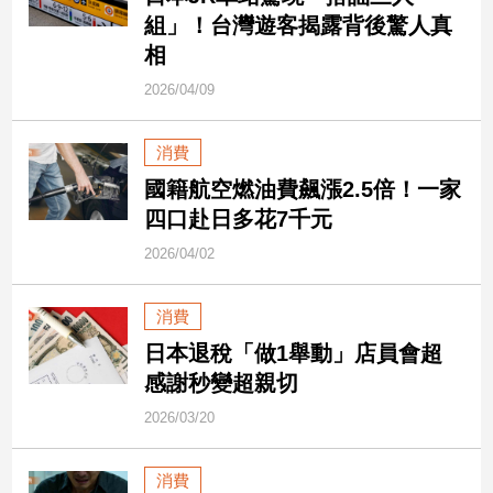
民
組」！台灣遊客揭露背後驚人真
調
相
國
2026/04/09
會
焦
點
消費
國籍航空燃油費飆漲2.5倍！一家
四口赴日多花7千元
觀
點
2026/04/02
兩
消費
岸/
國
日本退稅「做1舉動」店員會超
際
感謝秒變超親切
社
2026/03/20
會/
地
方
消費