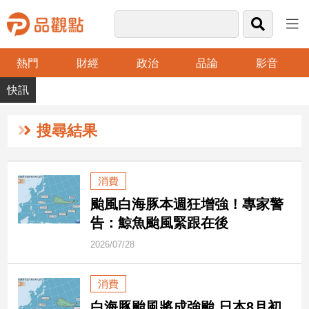
熱門
財經
政治
品論
影音
品
觀
點
財
搜尋結果
經
台
消費
灣
颱風白海豚本週狂增強！專家警
財
經
告：鯨魚颱風緊跟在後
新
2026/07/28
聞
產
消費
經/
股
白海豚颱風將成強颱 日本8月初