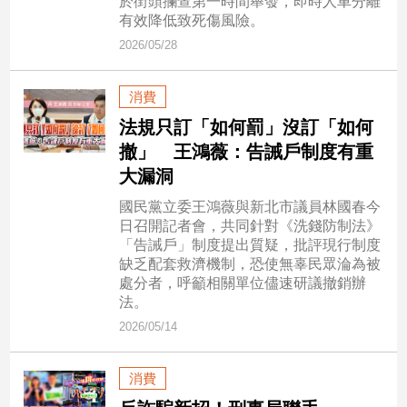
於街頭攔查第一時間舉發，即時人車分離
民
有效降低致死傷風險。
調
2026/05/28
國
會
焦
消費
點
法規只訂「如何罰」沒訂「如何
撤」 王鴻薇：告誡戶制度有重
大漏洞​​​​​​​​​​​​​​​​
觀
點
國民黨立委王鴻薇與新北市議員林國春今
日召開記者會，共同針對《洗錢防制法》
「告誡戶」制度提出質疑，批評現行制度
兩
缺乏配套救濟機制，恐使無辜民眾淪為被
岸/
處分者，呼籲相關單位儘速研議撤銷辦
國
法。
際
2026/05/14
社
會/
地
消費
方