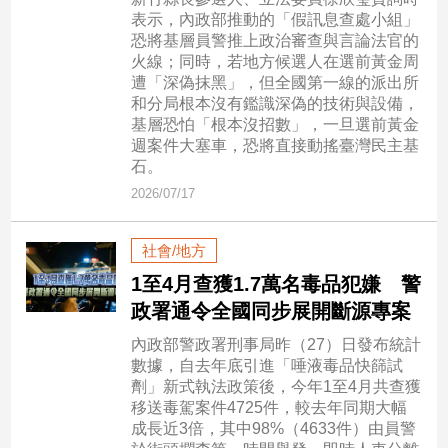
市
表示，內政部推動的「假訊息查處小組」
房
恐將基層員警推上政治審查與言論法官的
地
火線；同時，若地方候選人在選前黃金周
產
遭「深偽抹黑」，但全國第一線的派出所
和分局根本沒有鑑識深偽的技術與設備，
基層恐怕「根本沒招數」，一旦選前黃金
週案件大塞車，恐將直接動搖臺灣民主基
品
石。
觀
2026/07/17
點
政
社會/地方
治
1至4月查獲1.7萬名毒品犯嫌 警
政
政署通令全國同步展開斷源專案
治
焦
內政部警政署刑事局昨（27）日發布統計
點
數據，自去年底引進「唾液毒品快篩試
劑」新式執法政策後，今年1至4月共查獲
品
移送毒駕案件4725件，較去年同期大幅
觀
成長近3倍，其中98%（4633件）由員警
點