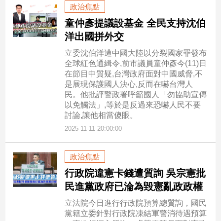
寵
政治焦點
物
童仲彥提議設基金 全民支持沈伯
Pet
洋出國拼外交
立委沈伯洋遭中國大陸以分裂國家罪發布
影
全球紅色通緝令,前市議員童仲彥今(11)日
音
在節目中質疑,台灣政府面對中國威脅,不
是展現保護國人決心,反而在嚇台灣人
專
民。他批評警政署呼籲國人「勿協助宣傳
區
以免觸法」,等於是反過來恐嚇人民不要
討論,讓他相當傻眼。
2025-11-11 20:00:00
合
作
政治焦點
媒
體
行政院違憲卡錢遭質詢 吳宗憲批
民進黨政府已淪為毀憲亂政政權
立法院今日進行行政院預算總質詢，國民
投
黨籍立委針對行政院凍結軍警消待遇預算
稿