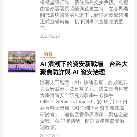
樓禮堂舉行卸、新任局長交接典禮。典禮
建
由警政署署長張榮興親自主持，在各界機
築/
關代表與貴賓的見證下，新任局長邱紹洲
室
正式宣誓就職，接下刑事偵查龍頭的重
內
任。
設
2026/01/20
計
旅
消費
遊/
美
AI 浪潮下的資安新戰場 台科大
食
聚焦防詐與 AI 資安治理
星
隨著人工智慧（AI）快速發展，詐欺犯罪
座/
與資安威脅手法日益多元。國立臺灣科技
命
大學資通安全研究與教學中心攜手
理
OffSec Services Limited，於 12 月 23 日
消
在台科大舉辦「AI 浪潮下的資安新戰場
費
研討會」，邀集產官學界專家，聚焦金融
資安、AI 犯罪趨勢、防詐實務與資安治
健
理政策。
康/
親
2025/12/24