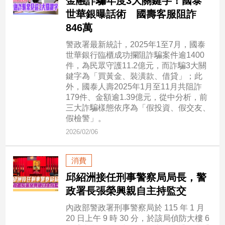
金融詐騙年度3大關鍵字！國泰
世華銀曝話術 國壽客服阻詐
娛
846萬
樂
警政署最新統計，2025年1至7月，國泰
世華銀行臨櫃成功攔阻詐騙案件逾1400
娛
件，為民眾守護11.2億元，而詐騙3大關
樂
鍵字為「買黃金、裝潢款、借貸」；此
星
外，國泰人壽2025年1月至11月共阻詐
聞
179件、金額逾1.39億元，從中分析，前
流
三大詐騙樣態依序為「假投資、假交友、
行/
假檢警」。
時
2026/02/06
尚
追
消費
星
邱紹洲接任刑事警察局局長，警
政署長張榮興親自主持監交
生
內政部警政署刑事警察局於 115 年 1 月
活
20 日上午 9 時 30 分，於該局偵防大樓 6