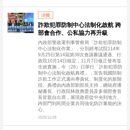
子/
感
消費
情
詐欺犯罪防制中心法制化啟航 跨
藝
部會合作、公私協力再升級
術
／
內政部警政署刑事警察局「詐欺犯罪防制
文
中心法制化作業」，分別經考試院114年
創
9月25日第14屆第39次會議審議通過、行
／
政院10月14日核定，11月7日修正發布並
電
生效實施，今（28）日舉行「詐欺犯罪防
影
制中心法制化啟航典禮」，宣告我國防制
推
詐欺工作正式邁向專責化、制度化的新階
薦
段。典禮由內政部劉部長主持，總統府潘
科
秘書長、行政院林政務委員及多個部會首
技/
長皆親自出席，展現政府從中央到地方、
遊
跨部門到民間企業共同強化防詐量能的決
戲
心。
運
2025/11/28
動