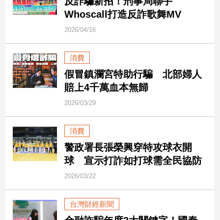
反詐騙新招！刑事局聯手
新
Whoscall打造反詐歌舞MV
冠
病
2026/04/16
毒
專
區
消費
假冒鎮瀾宮特助行騙 北部婦人
賠上4千萬血本無歸
南
2026/03/29
台
灣
消費
觀
點
警政署長張榮興穿特攻球衣開
球 宣示打詐如打球需全民協防
南
2026/03/22
台
灣
觀
台灣財經新聞
點