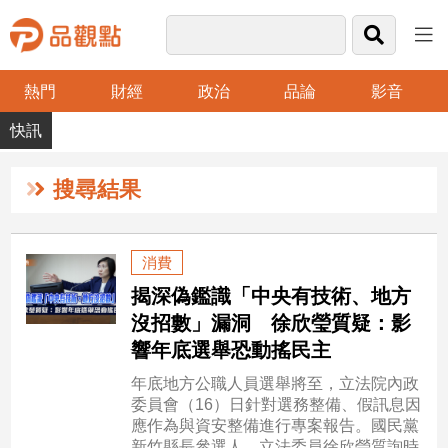
熱門
財經
政治
品論
影音
品
觀
點
財
搜尋結果
經
台
消費
灣
揭深偽鑑識「中央有技術、地方
財
經
沒招數」漏洞 徐欣瑩質疑：影
新
響年底選舉恐動搖民主
聞
年底地方公職人員選舉將至，立法院內政
產
委員會（16）日針對選務整備、假訊息因
經/
應作為與資安整備進行專案報告。國民黨
股
新竹縣長參選人、立法委員徐欣瑩質詢時