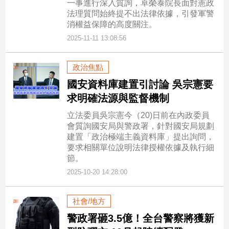
一事進行深入質詢，卓榮泰院長面對憲政
專
法理質問始終提不出法律依據，引發軍警
區
消權益保障的高度關注。
【我
2025-11-11 13:08:56
的
觀
政治焦點
點】
國安資料庫建置引討論 吳宗憲要
求明確法源與監督機制
立法委員吳宗憲今（20)日前在內政委員
會質詢國安局與警政署，針對國安局規劃
建置「政治極端主義資料庫」提出詢問，
要求相關單位說明法律授權依據及執行細
節。
2025-10-20 14:28:00
社會/地方
警政署砸3.5億！全台警察將獲新