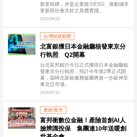
市
新里程碑，亦是企業致力ESG、推動城市
更新與社會共好之具體實踐。
房
地
2026/04/20
產
台灣財經新聞
北富銀獲日本金融廳核發東京分
品
行執照 Q2開幕
觀
點
台北富邦銀行今日正式獲得日本金融廳核
政
發東京分行執照，預計今年第2季正式開
幕，屆時北富銀服務版圖將進一步延伸至
治
東北亞市場。
政
2026/02/10
治
焦
產經/股市
點
富邦衝數位金融！產險首創AI人
品
觀
臉辨識投保 集團連10年送暖創
點
世基金會