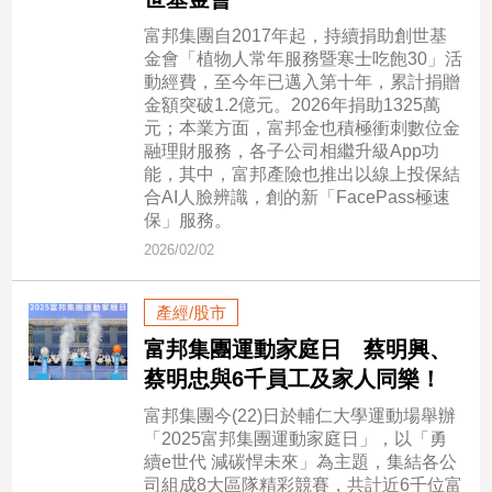
民
調
富邦集團自2017年起，持續捐助創世基
金會「植物人常年服務暨寒士吃飽30」活
國
動經費，至今年已邁入第十年，累計捐贈
會
金額突破1.2億元。2026年捐助1325萬
焦
元；本業方面，富邦金也積極衝刺數位金
點
融理財服務，各子公司相繼升級App功
能，其中，富邦產險也推出以線上投保結
合AI人臉辨識，創的新「FacePass極速
觀
保」服務。
點
2026/02/02
兩
產經/股市
岸/
國
富邦集團運動家庭日 蔡明興、
際
蔡明忠與6千員工及家人同樂！
社
富邦集團今(22)日於輔仁大學運動場舉辦
會/
「2025富邦集團運動家庭日」，以「勇
地
續e世代 減碳悍未來」為主題，集結各公
方
司組成8大區隊精彩競賽，共計近6千位富