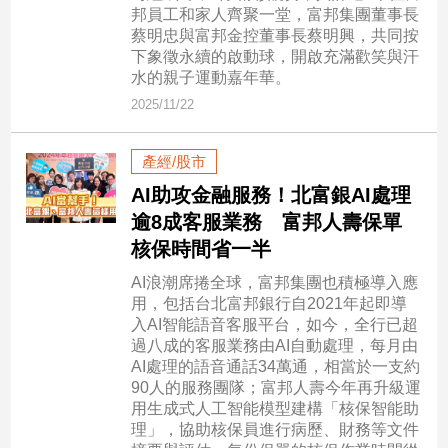
新
邦員工和家人齊聚一堂，富邦集團董事長
冠
蔡明忠與富邦金控董事長蔡明興，共同按
病
下象徵永續的啟動球，開啟充滿歡笑與汗
毒
水的親子運動嘉年華。
專
2025/11/22
區
產經/股市
南
AI助攻金融服務！北富銀AI處理
台
逾8成客服業務 富邦人壽保單
灣
核保時間省一半
觀
AI浪潮席捲全球，富邦集團也積極導入應
點
用，包括台北富邦銀行自2021年起即導
入AI智能語音客服平台，如今，全行已超
南
過八成的客服業務由AI自動處理，每月由
台
AI處理的語音通話34萬通，相當於一支約
灣
90人的服務團隊；富邦人壽今年再升級運
觀
用生成式人工智能模型建構「核保智能助
點
理」，協助核保員進行病歷、財務等文件