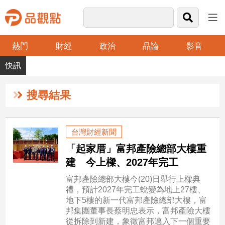
熱門
財經
政治
品論
影音
品
觀
點
財
搜尋結果
經
台
台灣財經新聞
灣
「起家厝」富邦產險總部大樓重
財
經
建 今上樑、2027年完工
新
富邦產險總部大樓今(20)日舉行上樑典
聞
禮，預計2027年完工蛻變為地上27樓、
產
地下5樓的新一代富邦產險總部大樓，富
經/
邦集團董事長蔡明忠表示，富邦產險大樓
股
從拆除到新建，象徵富邦邁入下一個重要