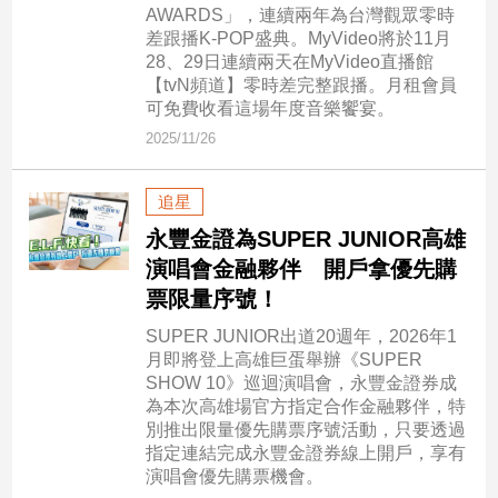
AWARDS」，連續兩年為台灣觀眾零時
差跟播K-POP盛典。MyVideo將於11月
娛
28、29日連續兩天在MyVideo直播館
樂
【tvN頻道】零時差完整跟播。月租會員
可免費收看這場年度音樂饗宴。
娛
2025/11/26
樂
星
追星
聞
永豐金證為SUPER JUNIOR高雄
流
行/
演唱會金融夥伴 開戶拿優先購
時
票限量序號！
尚
SUPER JUNIOR出道20週年，2026年1
追
月即將登上高雄巨蛋舉辦《SUPER
星
SHOW 10》巡迴演唱會，永豐金證券成
為本次高雄場官方指定合作金融夥伴，特
別推出限量優先購票序號活動，只要透過
生
指定連結完成永豐金證券線上開戶，享有
演唱會優先購票機會。
活