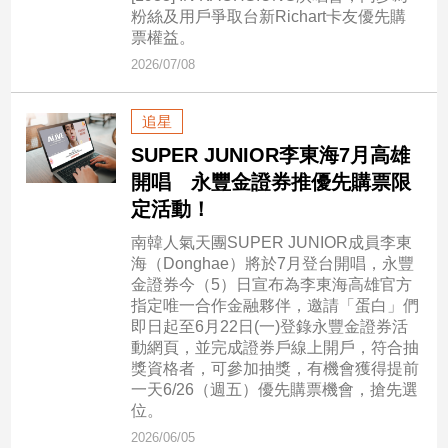
市
粉絲及用戶爭取台新Richart卡友優先購
房
票權益。
地
2026/07/08
產
追星
SUPER JUNIOR李東海7月高雄
品
觀
開唱 永豐金證券推優先購票限
點
定活動！
政
南韓人氣天團SUPER JUNIOR成員李東
治
海（Donghae）將於7月登台開唱，永豐
金證券今（5）日宣布為李東海高雄官方
政
指定唯一合作金融夥伴，邀請「蛋白」們
治
即日起至6月22日(一)登錄永豐金證券活
焦
動網頁，並完成證券戶線上開戶，符合抽
點
獎資格者，可參加抽獎，有機會獲得提前
一天6/26（週五）優先購票機會，搶先選
品
位。
觀
點
2026/06/05