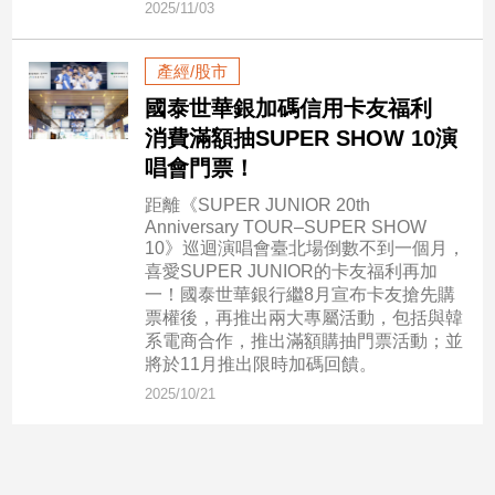
2025/11/03
建
築/
產經/股市
室
內
國泰世華銀加碼信用卡友福利
設
消費滿額抽SUPER SHOW 10演
計
唱會門票！
旅
遊/
距離《SUPER JUNIOR 20th
美
Anniversary TOUR–SUPER SHOW
10》巡迴演唱會臺北場倒數不到一個月，
食
喜愛SUPER JUNIOR的卡友福利再加
星
一！國泰世華銀行繼8月宣布卡友搶先購
座/
票權後，再推出兩大專屬活動，包括與韓
命
系電商合作，推出滿額購抽門票活動；並
理
將於11月推出限時加碼回饋。
消
2025/10/21
費
健
康/
親