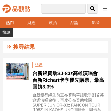
熱門
財經
政治
品論
影音
品
觀
點
財
搜尋結果
經
台
追星
灣
台新銀贊助SJ-83z高雄演唱會
財
經
台新Richart卡享優先購票、最高
新
回饋3.3%
聞
台新銀行繼先前宣布贊助華語歌手劉若英
產
巡迴演唱會後，再度公布贊助韓國
經/
SUPER JUNIOR-83z FANCON TOUR
股
[1983] IN KAOHSIUNG演唱會，同步為