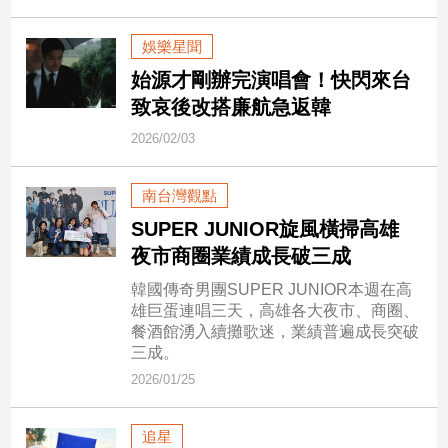
民
調
娛樂星聞
國
始源才剛辦完演唱會！快閃來台
會
致哀後改搭廉航急返韓
焦
點
2026/02/03
南台灣觀點
觀
點
SUPER JUNIOR旋風橫掃高雄
夜市商圈業績成長破三成
兩
韓國傳奇男團SUPER JUNIOR本週在高
岸/
雄巨蛋連唱三天，高雄各大夜市、商圈、
國
餐酒館湧入續攤歌迷，業績普遍成長突破
際
三成。
社
2026/01/25
會/
地
方
追星