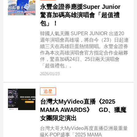
新
永豐金證券應援Super Junior
冠
驚喜加碼高雄演唱會「超值禮
病
包」！
毒
專
韓國人氣天團 SUPER JUNIOR 出道20
區
週年演唱會高雄場，將自今（23）日起連
續三天在高雄巨蛋熱情開唱。永豐金證券
作為本次高雄演唱會官方指定合作金融夥
南
伴，驚喜加碼24日、25日兩天演唱會
「超值禮包」。
台
灣
2026/01/23
觀
點
追星
台灣大MyVideo直播《2025
南
MAMA AWARDS》 GD、獵魔
台
灣
女團限定演出
觀
台灣大哥大MyVideo再度直播亞洲最重量
點
級K-POP盛事「2025 MAMA