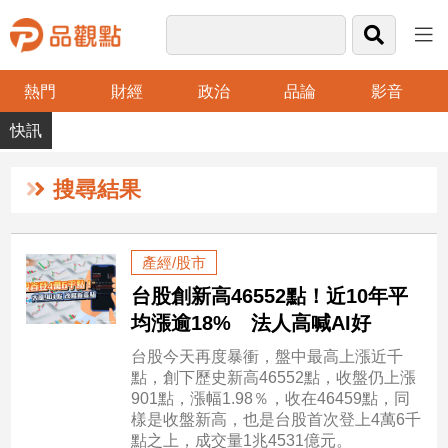
熱門
財經
政治
品論
影音
品
觀
點
財
搜尋結果
經
台
產經/股市
灣
台股創新高46552點！近10年平
財
經
均漲逾18% 法人高喊AI好
新
台股今天再度暴衝，盤中最高上漲近千
聞
點，創下歷史新高46552點，收盤仍上漲
產
901點，漲幅1.98％，收在46459點，同
經/
樣是收盤新高，也是台股首次登上4萬6千
股
點之上，成交量1兆4531億元。