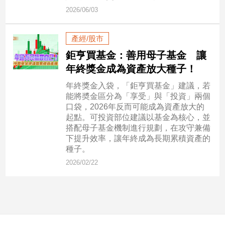
市
2026/06/03
房
地
產經/股市
產
鉅亨買基金：善用母子基金 讓
年終獎金成為資產放大種子！
品
年終獎金入袋，「鉅亨買基金」建議，若
觀
能將奬金區分為「享受」與「投資」兩個
點
口袋，2026年反而可能成為資產放大的
政
起點。可投資部位建議以基金為核心，並
搭配母子基金機制進行規劃，在攻守兼備
治
下提升效率，讓年終成為長期累積資產的
種子。
政
治
2026/02/22
焦
點
品
觀
點