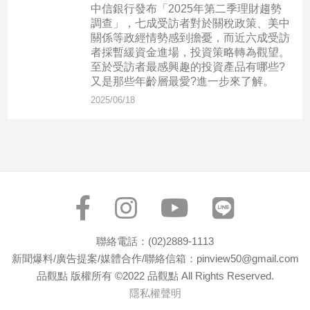
中信銀行發布「2025年第二季理財趨勢
調查」，七成受訪者對於關稅政策、美中
娛
關係等政經情勢感到擔憂，而近六成受訪
樂
者採暫緩資金進場，投資策略轉為觀望。
至於受訪者最感興趣的投資產品有哪些?
又是那些年齡層最愛?進一步來了解。
娛
樂
2025/06/18
星
聞
流
行/
時
尚
追
星
聯絡電話：(02)2889-1113
新聞爆料/廣告提案/媒體合作/聯絡信箱：pinview50@gmail.com
品觀點 版權所有 ©2022 品觀點 All Rights Reserved.
生
隱私權聲明
活