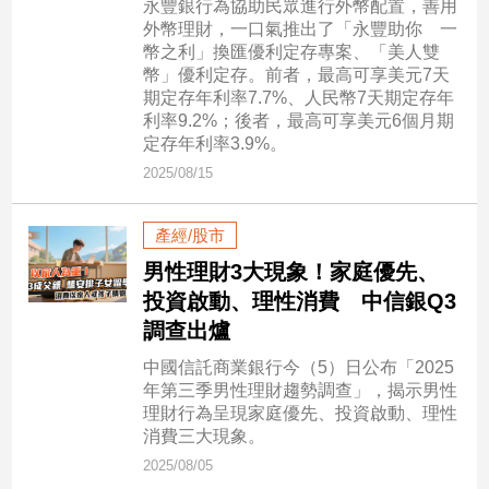
永豐銀行為協助民眾進行外幣配置，善用
民
外幣理財，一口氣推出了「永豐助你 一
調
幣之利」換匯優利定存專案、「美人雙
國
幣」優利定存。前者，最高可享美元7天
會
期定存年利率7.7%、人民幣7天期定存年
焦
利率9.2%；後者，最高可享美元6個月期
點
定存年利率3.9%。
2025/08/15
觀
產經/股市
點
男性理財3大現象！家庭優先、
兩
投資啟動、理性消費 中信銀Q3
岸/
調查出爐
國
際
中國信託商業銀行今（5）日公布「2025
年第三季男性理財趨勢調查」，揭示男性
社
理財行為呈現家庭優先、投資啟動、理性
會/
消費三大現象。
地
2025/08/05
方