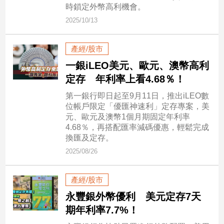
市
時鎖定外幣高利機會。
房
2025/10/13
地
產
產經/股市
一銀iLEO美元、歐元、澳幣高利
品
定存 年利率上看4.68％！
觀
第一銀行即日起至9月11日，推出iLEO數
點
位帳戶限定「優匯神速利」定存專案，美
政
元、歐元及澳幣1個月期固定年利率
4.68％，再搭配匯率減碼優惠，輕鬆完成
治
換匯及定存。
政
2025/08/26
治
焦
產經/股市
點
永豐銀外幣優利 美元定存7天
品
觀
期年利率7.7%！
點