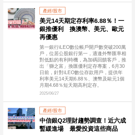
新
冠
產經/股市
病
美元14天期定存利率6.88％！一
毒
銀推優利 換澳幣、美元、歐元
專
區
再優惠
第一銀行iLEO數位帳戶開戶數突破200萬
戶，位居公股銀行第一，適逢外幣匯率相
南
對低點的有利時機，為加碼回饋客戶，推
台
出「獅之富」換匯優利定存專案，6月30
日前，針對iLEO數位存款用戶，提供年
灣
利率美元14天期6.88％、澳幣及歐元1個
觀
月期4.68％短天期高利定存。
點
2025/06/27
南
台
產經/股市
灣
中信銀Q2理財趨勢調查！近六成
觀
點
暫緩進場 最愛投資這些商品