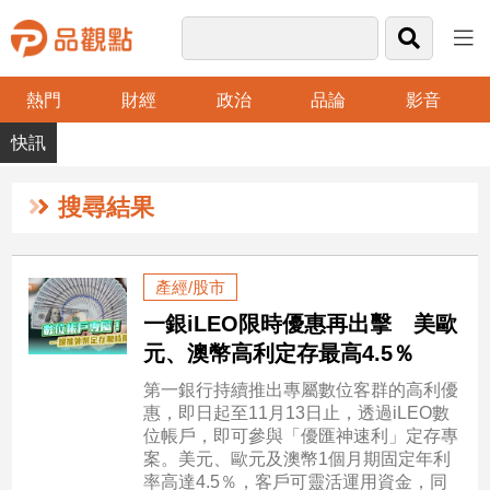
熱門
財經
政治
品論
影音
品
觀
點
財
搜尋結果
經
台
產經/股市
灣
一銀iLEO限時優惠再出擊 美歐
財
經
元、澳幣高利定存最高4.5％
新
第一銀行持續推出專屬數位客群的高利優
聞
惠，即日起至11月13日止，透過iLEO數
產
位帳戶，即可參與「優匯神速利」定存專
經/
案。美元、歐元及澳幣1個月期固定年利
股
率高達4.5％，客戶可靈活運用資金，同