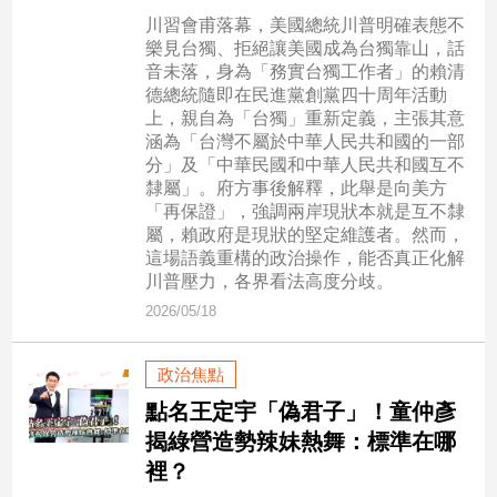
新
川習會甫落幕，美國總統川普明確表態不
冠
樂見台獨、拒絕讓美國成為台獨靠山，話
病
音未落，身為「務實台獨工作者」的賴清
毒
德總統隨即在民進黨創黨四十周年活動
專
上，親自為「台獨」重新定義，主張其意
區
涵為「台灣不屬於中華人民共和國的一部
分」及「中華民國和中華人民共和國互不
隸屬」。府方事後解釋，此舉是向美方
南
「再保證」，強調兩岸現狀本就是互不隸
屬，賴政府是現狀的堅定維護者。然而，
台
這場語義重構的政治操作，能否真正化解
灣
川普壓力，各界看法高度分歧。
觀
2026/05/18
點
政治焦點
南
台
點名王定宇「偽君子」！童仲彥
灣
揭綠營造勢辣妹熱舞：標準在哪
觀
裡？
點