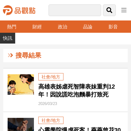
熱門
財經
政治
品論
影音
品
觀
點
財
搜尋結果
經
台
社會/地方
灣
高雄表姊虐死智障表妹重判12
財
經
年！因說謊吃泡麵暴打致死
新
2026/03/23
聞
產
社會/地方
經/
股
心靈學院爆虐死案！薔薔曾花30