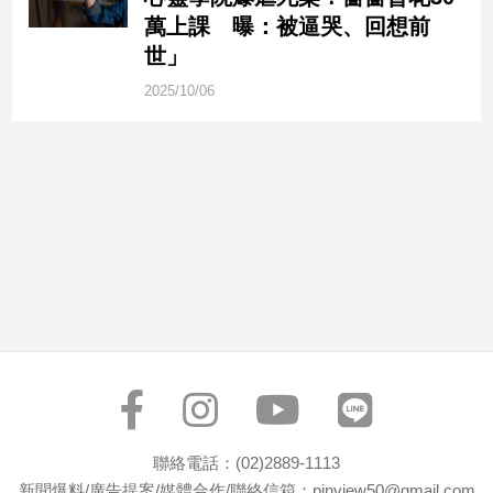
市
萬上課 曝：被逼哭、回想前
房
世」
地
產
2025/10/06
品
觀
點
政
治
政
治
焦
點
品
觀
聯絡電話：(02)2889-1113
點
新聞爆料/廣告提案/媒體合作/聯絡信箱：pinview50@gmail.com