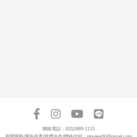
市
房
地
產
品
觀
點
政
治
政
治
焦
點
品
觀
聯絡電話：(02)2889-1113
點
新聞爆料/廣告提案/媒體合作/聯絡信箱：pinview50@gmail.com