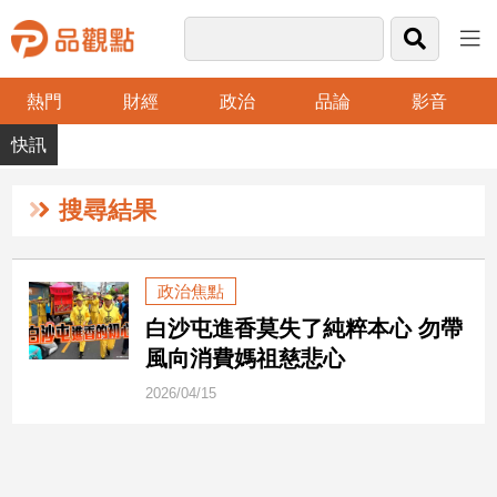
熱門
財經
政治
品論
影音
品
觀
點
財
搜尋結果
經
台
政治焦點
灣
白沙屯進香莫失了純粹本心 勿帶
財
經
風向消費媽祖慈悲心
新
2026/04/15
聞
產
經/
股