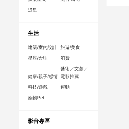
民
調
追星
國
會
焦
生活
點
建築/室內設計
旅遊/美食
觀
星座/命理
消費
點
藝術／文創／
健康/親子/感情
電影推薦
兩
岸/
科技/遊戲
運動
國
際
寵物Pet
社
會/
地
影音專區
方