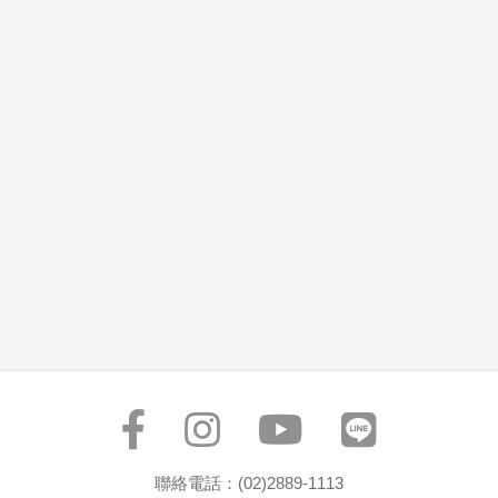
聯絡電話：(02)2889-1113