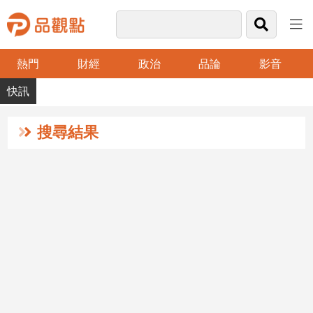
熱門
財經
政治
品論
影音
品
觀
點
財
搜尋結果
經
台
灣
財
經
新
聞
產
經/
股