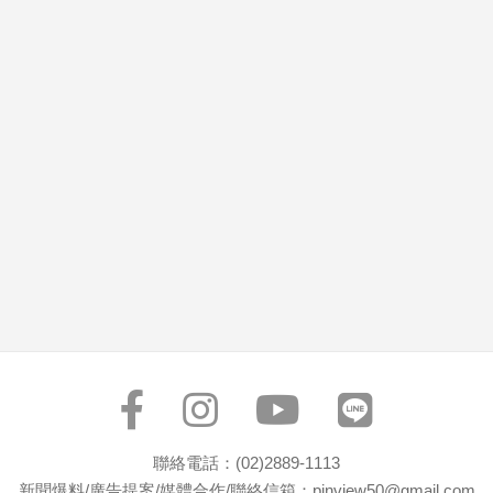
市
房
地
產
品
觀
點
政
治
政
治
焦
點
品
觀
聯絡電話：(02)2889-1113
點
新聞爆料/廣告提案/媒體合作/聯絡信箱：pinview50@gmail.com