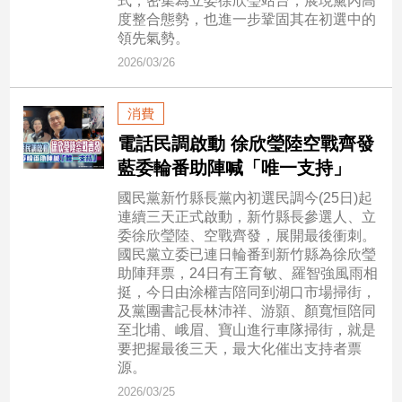
式，密集為立委徐欣瑩站台，展現黨內高
子/
度整合態勢，也進一步鞏固其在初選中的
感
領先氣勢。
情
2026/03/26
藝
術
消費
／
文
電話民調啟動 徐欣瑩陸空戰齊發
創
藍委輪番助陣喊「唯一支持」
／
電
國民黨新竹縣長黨內初選民調今(25日)起
影
連續三天正式啟動，新竹縣長參選人、立
推
委徐欣瑩陸、空戰齊發，展開最後衝刺。
薦
國民黨立委已連日輪番到新竹縣為徐欣瑩
助陣拜票，24日有王育敏、羅智強風雨相
科
挺，今日由涂權吉陪同到湖口市場掃街，
技/
及黨團書記長林沛祥、游顥、顏寬恒陪同
遊
至北埔、峨眉、寶山進行車隊掃街，就是
戲
要把握最後三天，最大化催出支持者票
運
源。
動
2026/03/25