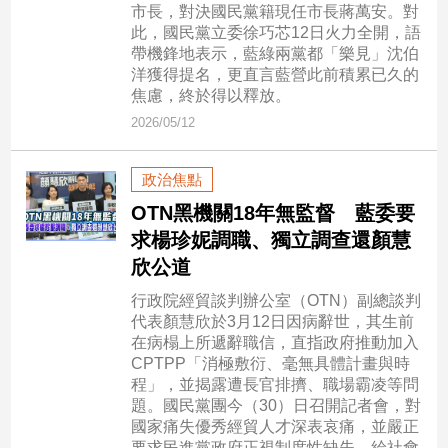
新
市長，對決國民黨籍現任市長蔣萬安。對
冠
此，國民黨立委徐巧芯12日火力全開，語
病
帶機鋒地表示，藍綠兩黨都「樂見」沈伯
毒
洋獲得提名，更直言藍營此前積累已久的
專
焦慮，終於得以釋放。
區
2026/05/12
政治焦點
南
OTN黑機關18年無監督 藍委要
台
求楊珍妮調職、獨立調查還顏慧
灣
欣公道
觀
點
行政院經貿談判辦公室（OTN）副總談判
代表顏慧欣於3月12日因病辭世，其生前
南
在病榻上所遞辭職信，直指政府推動加入
台
CPTPP「消極敷衍、毫無具體計畫與時
灣
程」，並揭露遭長官排擠、職場霸凌等問
觀
題。國民黨團今（30）日召開記者會，對
點
國家痛失優秀經貿人才深表哀痛，並嚴正
要求民進黨政府正視制度性缺失，給社會