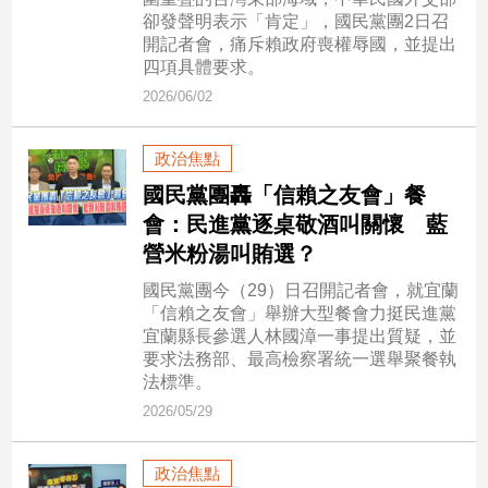
市
卻發聲明表示「肯定」，國民黨團2日召
房
開記者會，痛斥賴政府喪權辱國，並提出
地
四項具體要求。
產
2026/06/02
政治焦點
品
國民黨團轟「信賴之友會」餐
觀
會：民進黨逐桌敬酒叫關懷 藍
點
營米粉湯叫賄選？
政
治
國民黨團今（29）日召開記者會，就宜蘭
「信賴之友會」舉辦大型餐會力挺民進黨
政
宜蘭縣長參選人林國漳一事提出質疑，並
治
要求法務部、最高檢察署統一選舉聚餐執
焦
法標準。
點
2026/05/29
品
觀
政治焦點
點