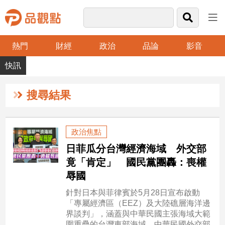
熱門
財經
政治
品論
影音
品
觀
點
財
搜尋結果
經
台
政治焦點
灣
日菲瓜分台灣經濟海域 外交部
財
經
竟「肯定」 國民黨團轟：喪權
新
辱國
聞
針對日本與菲律賓於5月28日宣布啟動
產
「專屬經濟區（EEZ）及大陸礁層海洋邊
經/
界談判」，涵蓋與中華民國主張海域大範
股
圍重疊的台灣東部海域，中華民國外交部