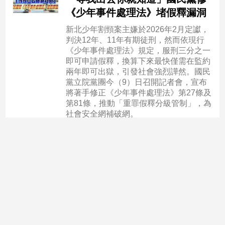
專
《少年事件處理法》堵假釋漏洞
區
新北少年割頸案主嫌於2026年2月定讞，
【我
判決12年、11年有期徒刑，然而依現行
的
《少年事件處理法》規定，服刑三分之一
觀
即可申請假釋，換算下來最快僅需在監約
兩年即可出獄，引發社會強烈譁然。國民
點】
黨立院黨團今（9）日召開記者會，宣布
將著手修正《少年事件處理法》第27條及
第81條，推動「重罪假釋分級管制」，為
社會安全網補破網。
2026-03-09 14:12:03
政治焦點
包機從松指部起飛、隨行有部
長 國民黨：卓揆「私費說」疑
點重重
行政院長卓榮泰上週赴日觀看世界棒球經