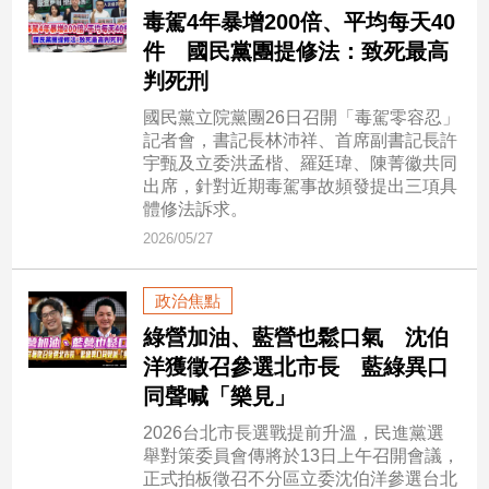
民
毒駕4年暴增200倍、平均每天40
調
件 國民黨團提修法：致死最高
國
判死刑
會
焦
國民黨立院黨團26日召開「毒駕零容忍」
點
記者會，書記長林沛祥、首席副書記長許
宇甄及立委洪孟楷、羅廷瑋、陳菁徽共同
出席，針對近期毒駕事故頻發提出三項具
體修法訴求。
觀
2026/05/27
點
兩
政治焦點
岸/
綠營加油、藍營也鬆口氣 沈伯
國
洋獲徵召參選北市長 藍綠異口
際
同聲喊「樂見」
社
會/
2026台北市長選戰提前升溫，民進黨選
地
舉對策委員會傳將於13日上午召開會議，
方
正式拍板徵召不分區立委沈伯洋參選台北