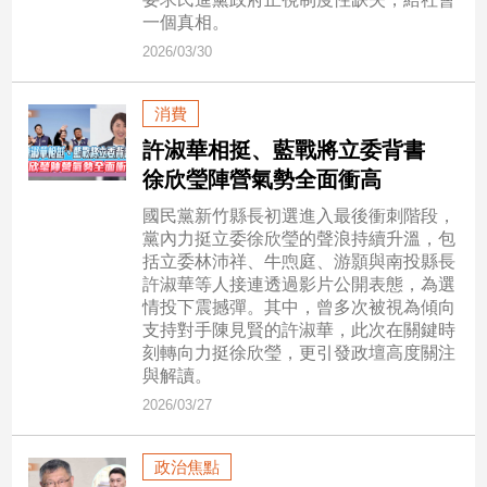
一個真相。
2026/03/30
娛
樂
消費
娛
許淑華相挺、藍戰將立委背書
樂
星
徐欣瑩陣營氣勢全面衝高
聞
國民黨新竹縣長初選進入最後衝刺階段，
流
黨內力挺立委徐欣瑩的聲浪持續升溫，包
行/
括立委林沛祥、牛喣庭、游顥與南投縣長
時
許淑華等人接連透過影片公開表態，為選
尚
情投下震撼彈。其中，曾多次被視為傾向
支持對手陳見賢的許淑華，此次在關鍵時
追
刻轉向力挺徐欣瑩，更引發政壇高度關注
星
與解讀。
2026/03/27
生
活
政治焦點