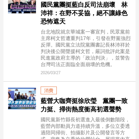
國民黨團挺藍白反司法崩壞 林
建
沛祥：在野不妥協，絕不讓綠色
築/
恐怖遮天
室
內
台北地院就京華城案一審宣判，民眾黨前
設
主席柯文哲遭重判17年，引發在野黨強烈
計
反彈。國民黨立法院黨團書記長林沛祥於
旅
判決後公開聲援柯文哲，嚴詞批評此案是
遊/
民進黨政府主導的「政治判決」，並警告
美
台灣司法正面臨全面崩壞的危機。
食
2026/03/27
星
座/
消費
命
理
藍營大咖齊挺徐欣瑩 黨團一致
力挺、掃街熱度衝高初選聲勢
消
費
國民黨新竹縣長初選進入最後倒數階段，
健
藍營內部動員力道持續升溫，多位立委透
康/
過陪同掃街、拍攝影片及公開發言等方
親