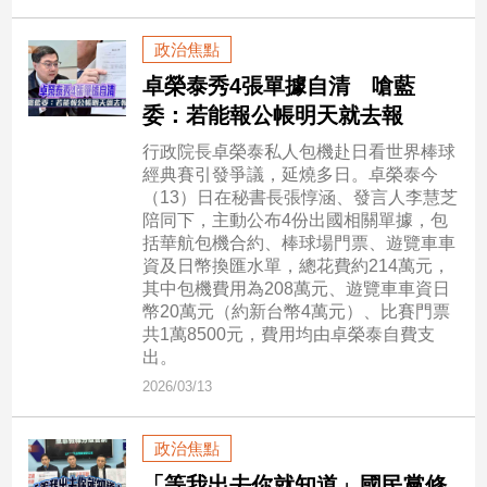
寵
物
政治焦點
Pet
卓榮泰秀4張單據自清 嗆藍
委：若能報公帳明天就去報
影
行政院長卓榮泰私人包機赴日看世界棒球
音
經典賽引發爭議，延燒多日。卓榮泰今
專
（13）日在秘書長張惇涵、發言人李慧芝
區
陪同下，主動公布4份出國相關單據，包
括華航包機合約、棒球場門票、遊覽車車
資及日幣換匯水單，總花費約214萬元，
其中包機費用為208萬元、遊覽車車資日
合
幣20萬元（約新台幣4萬元）、比賽門票
作
共1萬8500元，費用均由卓榮泰自費支
媒
出。
體
2026/03/13
政治焦點
投
稿
「等我出去你就知道」國民黨修