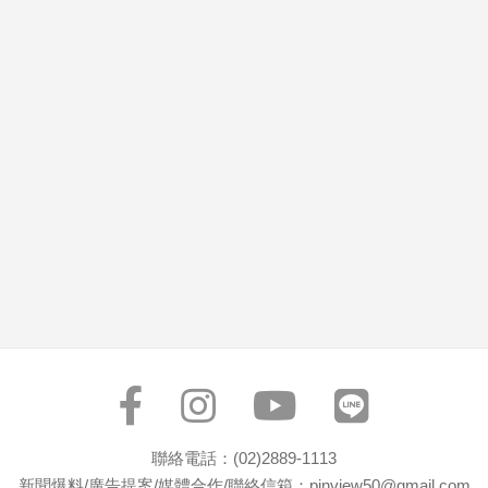
市
房
地
產
品
觀
點
政
治
政
治
焦
點
品
觀
聯絡電話：(02)2889-1113
點
新聞爆料/廣告提案/媒體合作/聯絡信箱：pinview50@gmail.com