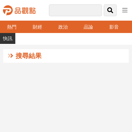
熱門
財經
政治
品論
影音
品
觀
點
財
搜尋結果
經
台
灣
財
經
新
聞
產
經/
股