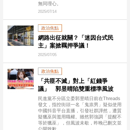
民
無同理心。
調
2025/07/14
國
會
政治焦點
焦
點
網路出征就關？「迷因台式民
主」案掀羈押爭議！
2025/07/05
觀
點
政治焦點
兩
「共匪不滅」對上「紅錢爭
岸/
議」 郭昱晴陷雙重標準風波
國
際
民進黨不分區立委郭昱晴日前在Threads
發文，指控街頭一名「鬼祟男」疑似使用
社
中國抖音平台直播，引發社群譁然，遭質
會/
疑獵巫與濫用職權。雖然郭強調「提醒不
地
等於獵巫」，但風波未歇，昨晚已刪文並
方
公開致歉。