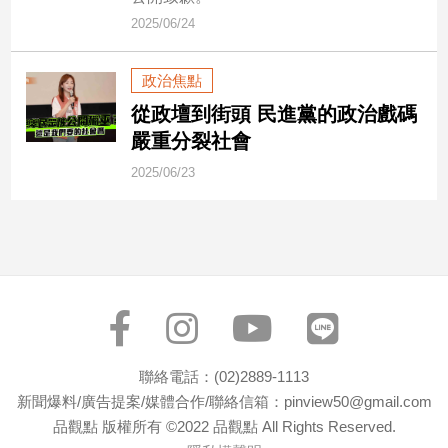
新
2025/06/24
冠
病
毒
政治焦點
專
從政壇到街頭 民進黨的政治戲碼
區
嚴重分裂社會
2025/06/23
南
台
灣
觀
點
南
台
聯絡電話：(02)2889-1113
灣
新聞爆料/廣告提案/媒體合作/聯絡信箱：pinview50@gmail.com
觀
點
品觀點 版權所有 ©2022 品觀點 All Rights Reserved.