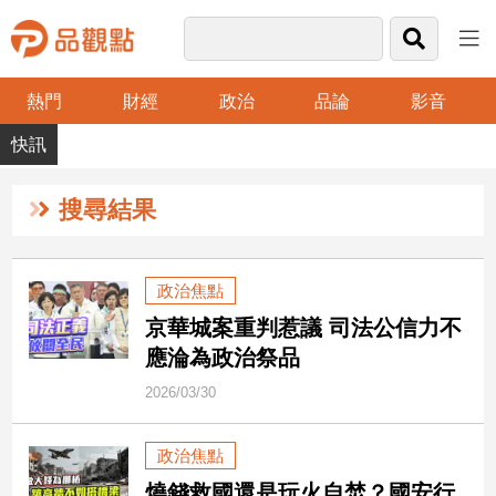
熱門
財經
政治
品論
影音
品
觀
點
財
搜尋結果
經
台
政治焦點
灣
京華城案重判惹議 司法公信力不
財
經
應淪為政治祭品
新
2026/03/30
聞
產
政治焦點
經/
股
燒錢救國還是玩火自焚？國安行