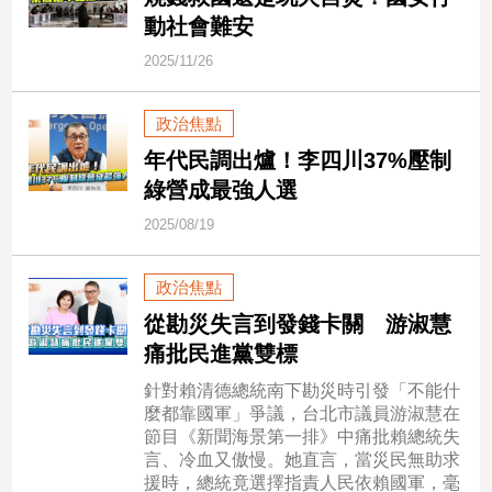
市
動社會難安
房
2025/11/26
地
產
政治焦點
年代民調出爐！李四川37%壓制
品
綠營成最強人選
觀
點
2025/08/19
政
治
政治焦點
從勘災失言到發錢卡關 游淑慧
政
痛批民進黨雙標
治
焦
針對賴清德總統南下勘災時引發「不能什
點
麼都靠國軍」爭議，台北市議員游淑慧在
品
節目《新聞海景第一排》中痛批賴總統失
觀
言、冷血又傲慢。她直言，當災民無助求
點
援時，總統竟選擇指責人民依賴國軍，毫