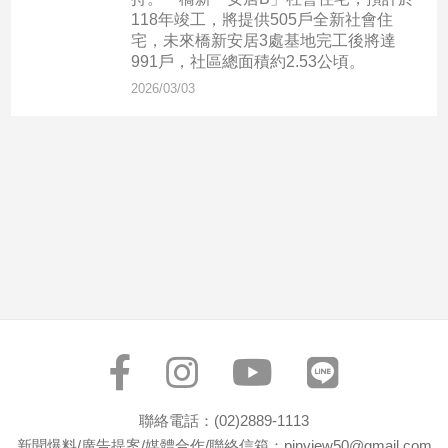
市
118年竣工，將提供505戶全新社會住
房
宅，未來橋新安居3處基地完工後將達
地
991戶，社區總面積約2.53公頃。
產
2026/03/03
品
觀
點
政
治
政
治
焦
點
品
觀
聯絡電話：(02)2889-1113
點
新聞爆料/廣告提案/媒體合作/聯絡信箱：pinview50@gmail.com