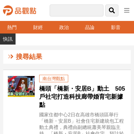
熱門
財經
政治
品論
影音
品
觀
點
財
搜尋結果
經
台
南台灣觀點
灣
橋頭「橋新・安居B」動土 505
財
經
戶社宅打造科技廊帶婚育宅新據
新
點
聞
國家住都中心2日在高雄市橋頭區舉行
產
「橋新・安居B」社會住宅新建統包工程
經/
動土典禮，典禮由副總統蕭美琴親臨主
股
持。「橋新・安居B」社會住宅，預計於