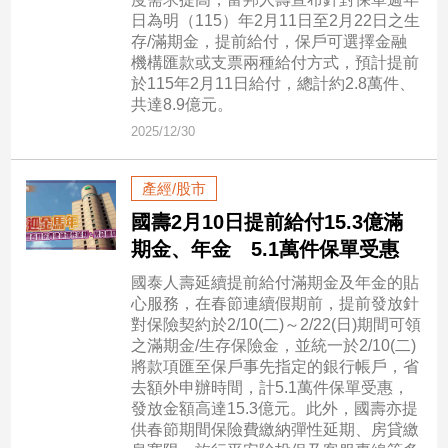
新
日為明（115）年2月11日至2月22日之生
冠
存/滿期金，提前給付，保戶可選擇金融
病
機構匯款或支票兩種給付方式，預計提前
毒
於115年2月11日給付，總計約2.8萬件、
專
共達8.9億元。
區
2025/12/30
產經/股市
南
台
國壽2月10日提前給付15.3億滿
灣
期金、年金 5.1萬件保單受惠
觀
國泰人壽延續提前給付滿期金及年金的貼
點
心服務，在春節連續假期前，提前發放針
對保險契約於2/10(二)～2/22(日)期間可領
南
之滿期金/生存保險金，並統一於2/10(二)
台
將款項匯至保戶事先指定的銀行帳戶，省
灣
去額外申辦時間，計5.1萬件保單受惠，
觀
發放金額高達15.3億元。此外，國壽亦提
點
供春節期間保險費繳納彈性延期、房貸繳