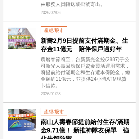
市
由服務人員轉送或掛號寄出。
房
2026/02/06
地
產
產經/股市
新壽2月9日提前支付滿期金、生
品
存金11億元 陪伴保戶過好年
觀
農曆春節將至，台新新光金控(2887)子公
點
司新光人壽因應保戶資金靈活運用需求，
政
將提前給付滿期金和生存還本保險金，總
金額約11億元，並提供24小時ATM現貸
治
卡借款。
政
2026/01/28
治
焦
產經/股市
點
南山人壽春節提前給付生存/滿期
品
觀
金9.71億！ 新推神隊友保單 強
點
化失智防禦