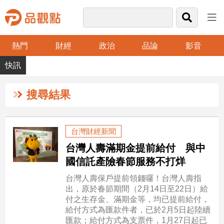
熱門
財經
政治
品論
影音
品
觀
點
財
搜尋結果
經
台
台灣財經新聞
灣
台灣人壽滿期金提前給付 與中
財
經
國信託產險春節服務不打烊
新
台灣人壽保戶提前領錢囉！台灣人壽指
聞
出，原於春節期間（2月14日至22日）給
產
付之生存金、滿期金等，均已提前給付，
經/
給付方式為匯款件者，已於2月5日起陸續
股
匯款；給付方式為支票件，1月27日起已