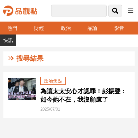
熱門
財經
政治
品論
影音
品
觀
點
財
搜尋結果
經
台
政治焦點
灣
為讓太太安心才認罪！彭振聲：
財
經
如今她不在，我沒顧慮了
新
2025/07/01
聞
產
經/
股