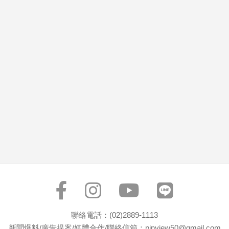
市
房
地
產
品
觀
點
政
治
政
治
焦
點
品
觀
聯絡電話：(02)2889-1113
點
新聞爆料/廣告提案/媒體合作/聯絡信箱：pinview50@gmail.com