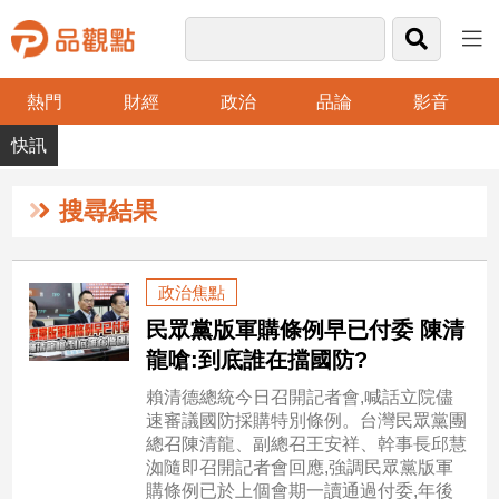
熱門
財經
政治
品論
影音
品
觀
點
財
搜尋結果
經
台
政治焦點
灣
民眾黨版軍購條例早已付委 陳清
財
經
龍嗆:到底誰在擋國防?
新
賴清德總統今日召開記者會,喊話立院儘
聞
速審議國防採購特別條例。台灣民眾黨團
產
總召陳清龍、副總召王安祥、幹事長邱慧
經/
洳隨即召開記者會回應,強調民眾黨版軍
股
購條例已於上個會期一讀通過付委,年後