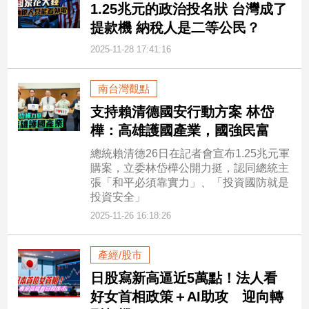
寵
1.25兆元的政治投名狀 台灣成了
物
提款機 納稅人是二等公民？
Pet
2025-11-28 17:41:16
影
南台灣觀點
音
支持賴清德國安行動方案 林岱
專
樺：高雄護國產業，國強民富
區
總統賴清德26日在記者會宣布1.25兆元軍
購案，立委林岱樺公開力挺，認同總統主
張「和平必須靠實力」、「投資國防就是
合
投資安全」
作
2025-11-26 16:18:26
媒
體
產經/股市
日股寫新高逼近5萬點！法人看
投
好女首相政策＋AI助攻 迎向轉
稿