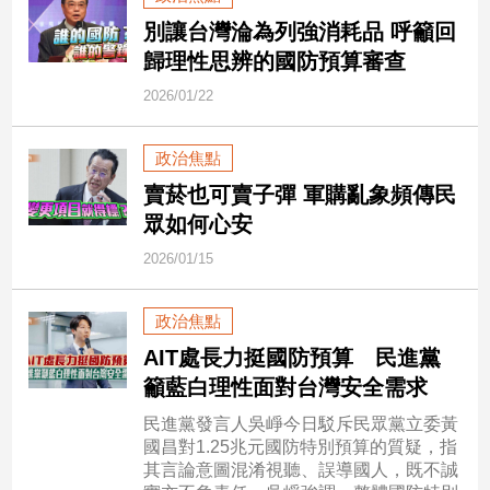
民
別讓台灣淪為列強消耗品 呼籲回
調
歸理性思辨的國防預算審查
國
會
2026/01/22
焦
點
政治焦點
賣菸也可賣子彈 軍購亂象頻傳民
觀
眾如何心安
點
2026/01/15
兩
岸/
政治焦點
國
AIT處長力挺國防預算 民進黨
際
籲藍白理性面對台灣安全需求
社
會/
民進黨發言人吳崢今日駁斥民眾黨立委黃
地
國昌對1.25兆元國防特別預算的質疑，指
方
其言論意圖混淆視聽、誤導國人，既不誠