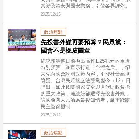
子/
案涉及資安與國安業務，引發各界譁然。
感
2025/12/15
情
藝
政治焦點
術
／
先投書外媒再要預算？民眾黨：
文
國會不是橡皮圖章
創
／
總統賴清德日前拋出高達1.25兆元的軍購
電
特別預算，並宣示打造「台灣之盾」，卻
影
未先向國會說明政策內容，引發社會高度
推
質疑。台灣民眾黨立法院黨團今（12）日
薦
指出，如此攸關國家安全與世代財政負擔
的重大政策，賴總統卻選擇先投書外媒，
科
讓國會與人民淪為最後知情者，嚴重踐踏
技/
民主監督機制。
遊
2025/12/12
戲
運
動
政治焦點