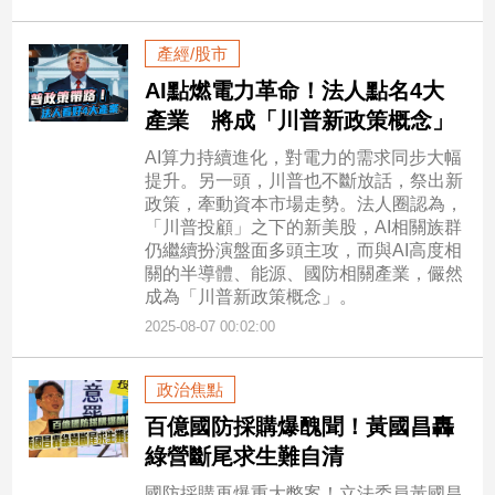
產經/股市
AI點燃電力革命！法人點名4大
產業 將成「川普新政策概念」
AI算力持續進化，對電力的需求同步大幅
提升。另一頭，川普也不斷放話，祭出新
政策，牽動資本市場走勢。法人圈認為，
「川普投顧」之下的新美股，AI相關族群
仍繼續扮演盤面多頭主攻，而與AI高度相
關的半導體、能源、國防相關產業，儼然
成為「川普新政策概念」。
2025-08-07 00:02:00
政治焦點
百億國防採購爆醜聞！黃國昌轟
綠營斷尾求生難自清
國防採購再爆重大弊案！立法委員黃國昌