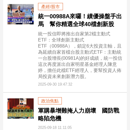
產經/股市
統一00988A來囉！績優操盤手出
馬 幫你精選全球40檔創新股
統一投信即將推出自家第2檔主動式
ETF：全球創新主動式
ETF（00988A），鎖定6大投資主軸，且
為延續自家首檔台股主動式ETF：主動統
一台股增長(00981A)的好成績，統一投信
這次再度派出自家明星基金經理人陳意
婷，擔任此檔ETF經理人，要幫投資人佈
局投資未來創新潛力股。
2025-09-30 19:47:32
政治焦點
軍購暴增難掩人力崩壞 國防戰
略陷危機
2025-09-18 11:11:05