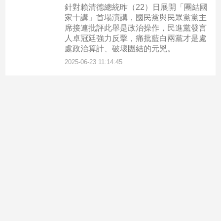
針對賴清德總統昨（22）日展開「團結國
家十講」首場演講，國民黨與民眾黨黨主
席接連批評此舉是政治操作，民進黨發言
人卓冠廷強力反擊，痛批藍白兩黨才是處
處政治算計、破壞團結的元兇。
2025-06-23 11:14:45
聯絡電話：(02)2889-1113
新聞爆料/廣告提案/媒體合作/聯絡信箱：pinview50@gmail.com
品觀點 版權所有 ©2022 品觀點 All Rights Reserved.
隱私權聲明