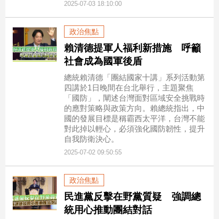
2025-07-03 18:10:00
政治焦點
賴清德提軍人福利新措施 呼籲
社會成為國軍後盾
總統賴清德「團結國家十講」系列活動第
四講於1日晚間在台北舉行，主題聚焦
「國防」，闡述台灣面對區域安全挑戰時
的應對策略與政策方向。賴總統指出，中
國的發展目標是稱霸西太平洋，台灣不能
對此掉以輕心，必須強化國防韌性，提升
自我防衛決心。
2025-07-02 09:50:55
政治焦點
民進黨反擊在野黨質疑 強調總
統用心推動團結對話