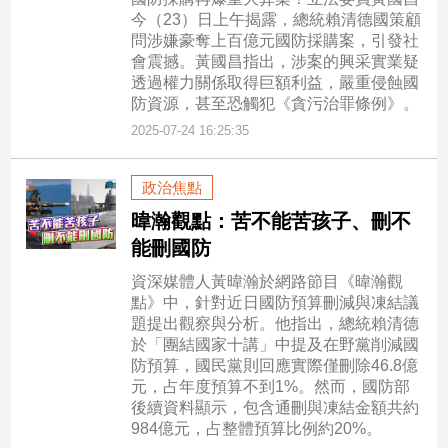
今（23）日上午揭露，總統賴清德國策顧
問涉嫌豪奪上百億元國防採購案，引發社
會震撼。黃國昌指出，涉案的興采實業疑
透過權力關係取得巨額利益，嚴重侵蝕國
防資源，甚至恐觸犯《貪污治罪條例》。
2025-07-24 16:25:35
政治焦點
暐瀚觀點：苦不能苦孩子、刪不
能刪國防
資深媒體人黃暐瀚於網路節目《暐瀚觀
點》中，針對近日國防預算刪減與凍結議
題提出觀察與分析。他指出，總統賴清德
於「團結國家十講」中提及在野黨削減國
防預算，國民黨則回應實際僅刪除46.8億
元，占年度預算不到1%。然而，國防部
後續資料顯示，包含通刪與凍結金額共約
984億元，占整體預算比例約20%。