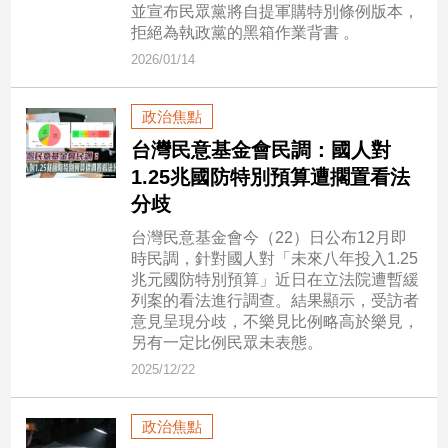
並宣布民眾黨將自提軍購特別條例版本，
拒絕為執政黨的黑箱作業背書 。
娛
2026/01/14
樂
政治焦點
娛
樂
台灣民意基金會民調：國人對
星
1.25兆國防特別預算遭擱置看法
聞
分歧
流
行/
台灣民意基金會今（22）日公布12月即
時
時民調，針對國人對「未來八年投入1.25
尚
兆元國防特別預算」近日在立法院遭暫緩
列案的看法進行調查。結果顯示，受訪者
追
意見呈現分歧，不樂見比例略高於樂見，
星
另有一定比例民眾未表態。
2025/12/22
生
政治焦點
活