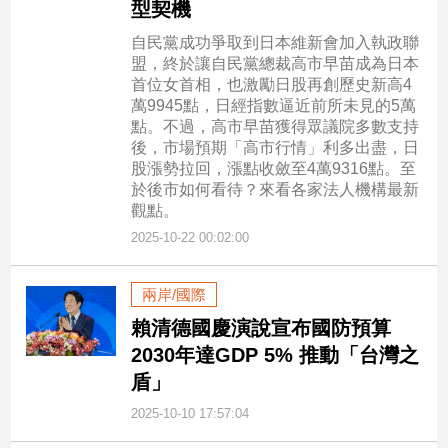
型契機
專
自民黨成功爭取到日本維新會加入執政聯
區
盟，終於讓自民黨總裁高市早苗成為日本
【我
首位女首相，也激勵日股再創歷史新高4
的
萬9945點，日經指數逼近前所未見的5萬
觀
點。不過，高市早苗獲得眾議院多數支持
點】
後，市場預期「高市行情」利多出盡，日
股漲勢拉回，漲點收斂至4萬9316點。至
於後市如何看待？來看各家法人機構最新
觀點。
2025-10-22 00:02:00
兩岸/國際
賴清德國慶演說宣布國防預算
2030年達GDP 5% 推動「台灣之
盾」
2025-10-10 17:57:04