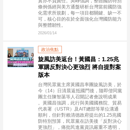
實亦不負責任。吳崢強調，整體國防特別
新
條例係經與美方通盤研析台灣當前國防強
冠
化需求所規劃，每一項目都關鍵、缺一不
病
可，核心目的在於全面強化台灣國防能力
毒
與整體韌性。
專
2026/01/14
區
政治焦點
南
旋風訪美返台！黃國昌：1.25兆
台
軍購反對決心更強烈 將自提對案
灣
版本
觀
台灣民眾黨主席黃國昌率團旋風訪美，於
點
今（14）日清晨返抵國門後，隨即偕同黨
團主任陳智菡等人召開記者會說明成果
南
。黃國昌強調，此行與美國國務院、貿易
台
代表署（USTR）及AIT總部等單位溝通
灣
順利，但針對賴清德政府提出的1.25兆國
觀
防特別預算，民眾黨在訪美後「反對決心
點
更強烈」，痛批民進黨資訊嚴重不透明，