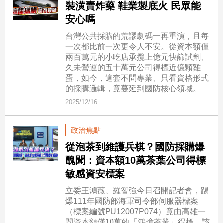
裝潢賣炸藥 鞋業製底火 民眾能
建
安心嗎
築/
室
台灣公共採購的荒謬劇碼一再重演，且每
內
一次都比前一次更令人不安。從資本額僅
設
兩百萬元的小吃店承攬上億元快篩試劑、
計
久未營運的五十萬元公司得標近億顆雞
蛋，如今，這套不問專業、只看資格形式
旅
的採購邏輯，竟蔓延到國防核心領域。
遊/
美
2025/12/16
食
星
政治焦點
座/
從泡茶到維護兵棋？國防採購爆
命
理
醜聞：資本額10萬茶葉公司得標
敏感資安標案
消
費
立委王鴻薇、羅智強今日召開記者會，踢
健
爆111年國防部海軍司令部伺服器標案
康/
（標案編號PU12007P074）竟由高雄一
親
間資本額僅10萬的「鴻璋茶業」得標，該