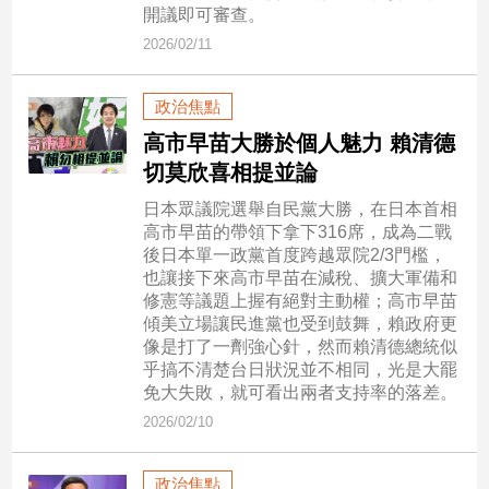
市
開議即可審查。
房
2026/02/11
地
產
政治焦點
高市早苗大勝於個人魅力 賴清德
品
切莫欣喜相提並論
觀
日本眾議院選舉自民黨大勝，在日本首相
點
高市早苗的帶領下拿下316席，成為二戰
政
後日本單一政黨首度跨越眾院2/3門檻，
也讓接下來高市早苗在減稅、擴大軍備和
治
修憲等議題上握有絕對主動權；高市早苗
傾美立場讓民進黨也受到鼓舞，賴政府更
政
像是打了一劑強心針，然而賴清德總統似
治
乎搞不清楚台日狀況並不相同，光是大罷
焦
免大失敗，就可看出兩者支持率的落差。
點
2026/02/10
品
觀
點
政治焦點