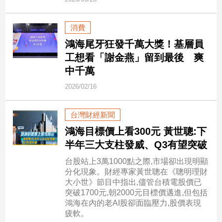
市
房
消費
地
產
鴻海尾牙狂發千萬大獎！基層員
工想看「謝金燕」留到最後 爽
中千萬
品
2026/02/16
觀
點
政
台灣財經新聞
治
鴻海目標價上看300元 黃世聰:下
半年三大支柱發威、Q3有望突破
政
治
台股站上3萬1000點之際,市場卻出現明顯
焦
分化現象。財經專家黃世聰在《聰明理財
點
大小世》節目中指出,儘管台積電股價已
突破1700元,朝2000元目標價邁進,但包括
品
鴻海在內的老AI股卻面臨壓力,股價表現
觀
疲軟。
點