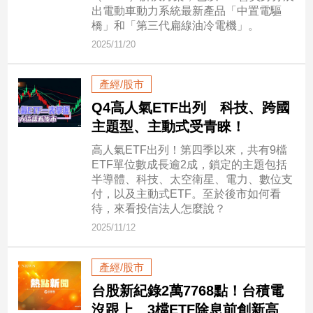
出電動車動力系統最新產品「中置電驅
建
橋」和「第三代扁線油冷電機」。
築/
2025/11/20
室
內
設
產經/股市
計
Q4高人氣ETF出列 科技、跨國
旅
主題型、主動式受青睞！
遊/
美
高人氣ETF出列！第四季以來，共有9檔
食
ETF單位數成長逾2成，鎖定的主題包括
星
半導體、科技、太空衛星、電力、數位支
座/
付，以及主動式ETF。至於後市如何看
命
待，來看投信法人怎麼說？
理
2025/11/12
消
費
產經/股市
健
台股新紀錄2萬7768點！台積電
康/
沒跟上 3檔ETF除息前創新高
親