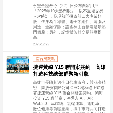
新
永豐金證券今（22）日公布自家用戶
冠
「2025年10大熱門股」，以不重複交易
病
人次統計，發現熱門投資前四大產業類
毒
股，依序為半導體、電子零組件、電腦及
專
周邊、金融保險；護國神山台積電是最熱
區
門個股；另外，記憶體族群交易熱度提
高。
2025/12/22
南
台
南台灣觀點
灣
捷運黃線 Y15 聯開案簽約 高雄
觀
打造科技總部群聚新引擎
點
高雄市長陳其邁今日代表市府，與鴻海精
南
密工業股份有限公司 CEO 楊秋瑾正式簽
台
署捷運黃線 Y15 聯合開發案契約。鴻海
灣
投資 Y15 聯開案，將導入 AI、AR、
觀
Web3.0、車聯網、雲端運算、電動車、
點
數位健康等前瞻產業，攜手市府共同打造