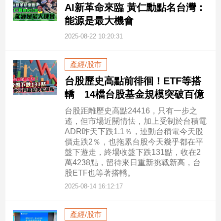
寵
AI新革命來臨 黃仁勳點名台灣：
物
能源是最大機會
Pet
2025-08-22 10:20:31
影
產經/股市
音
台股歷史高點前徘徊！ETF等搭
專
轎 14檔台股基金規模突破百億
區
台股距離歷史高點24416，只有一步之
遙，但市場近關情怯，加上受制於台積電
ADR昨天下跌1.1％，連動台積電今天股
合
價走跌2％，也拖累台股今天幾乎都在平
作
盤下遊走，終場收盤下跌131點，收在2
媒
萬4238點，留待來日重新挑戰新高，台
體
股ETF也等著搭轎。
2025-08-14 16:12:17
投
產經/股市
稿