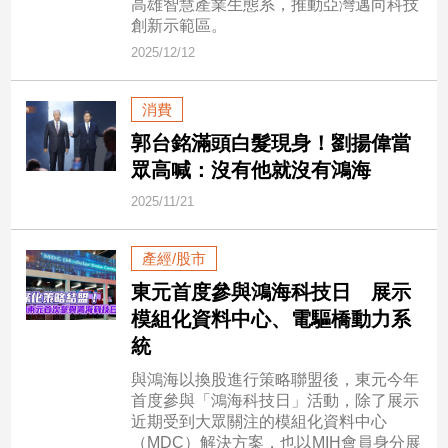
高雄智慧產業生態系，推動亞灣邁向科技
創新示範區。
娛
2025/12/12
樂
消費
娛
郭台銘滿頭白髮現身！劉揚偉當
樂
星
眾高喊：沒有他就沒有鴻海
聞
2025/11/21
流
行/
時
產經/股市
尚
東元首度參與鴻海科技日 展示
追
模組化資料中心、電驅橋動力系
星
統
與鴻海以換股進行策略聯盟後，東元今年
首度參與「鴻海科技日」活動，除了展示
生
近期受到大眾關注的模組化資料中心
活
（MDC）解決方案，也以MIH會員身分展