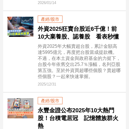
2026/01/14
民
調
國
產經/股市
會
外資2025狂賣台股近6千億！前
焦
10大棄養股、認養股 看表秒懂
點
外資2025年大幅賣超台股，累計金額高
達5995億元，再度把台股當成提款機。
觀
不過，在本土資金與政府基金的力挺下，
台股今年依舊交出25.7％漲幅，名列亞股
點
第五強。至於外資買超哪些個股？賣超哪
些個股？一起來快速掌握。
兩
岸/
2025/12/31
國
際
產經/股市
社
永豐金證公布2025年10大熱門
會/
地
股！台積電居冠 記憶體族群火
方
熱