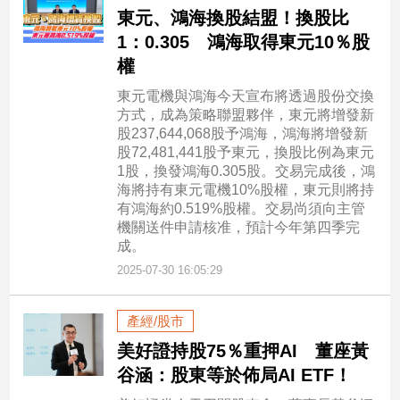
專
東元、鴻海換股結盟！換股比
區
1：0.305 鴻海取得東元10％股
【我
權
的
東元電機與鴻海今天宣布將透過股份交換
觀
方式，成為策略聯盟夥伴，東元將增發新
點】
股237,644,068股予鴻海，鴻海將增發新
股72,481,441股予東元，換股比例為東元
1股，換發鴻海0.305股。交易完成後，鴻
海將持有東元電機10%股權，東元則將持
有鴻海約0.519%股權。交易尚須向主管
機關送件申請核准，預計今年第四季完
成。
2025-07-30 16:05:29
產經/股市
美好證持股75％重押AI 董座黃
谷涵：股東等於佈局AI ETF！