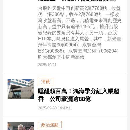
子/
台股昨天盤中再創新高2萬7768點，收盤
感
仍上漲386點，收在2萬7688點，一樣改
情
寫收盤新高。不過，台積電並未再創歷史
藝
新高，盤中只有追平1495元，推升台股
術
破紀錄的要角另有其人；另一頭，台股
／
ETF本月除息也進入尾聲，其中，新光臺
文
灣半導體30(00904)、永豐台灣
創
ESG(00888)、永豐臺灣加權（006204）
／
昨天都創下掛牌新高價。
電
2025/10/21
影
推
薦
消費
科
睡醒領百萬！鴻海季分紅入帳超
技/
香 公司豪灑逾88億
遊
戲
2025-09-30 14:43:11
運
動
政治焦點