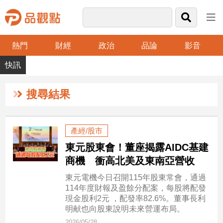
熱門
財經
政治
品論
影音
品
觀
點
財
搜尋結果
經
台
產經/股市
灣
東元股東會！董座揭露AIDC基建
財
經
商機 衝高北美及東南亞營收
新
東元電機今日召開115年股東常會，通過
聞
114年度財報及盈餘分配案，每股將配發
產
現金股利2元 ，配發率82.6%。董事長利
經/
明献也向股東說明未來營運布局。
股
2026/05/28