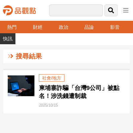
熱門
財經
政治
品論
影音
品
觀
點
財
搜尋結果
經
台
社會/地方
灣
柬埔寨詐騙「台灣9公司」被點
財
經
名！涉洗錢遭制裁
新
2025/10/15
聞
產
經/
股