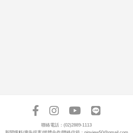
市
房
地
產
品
觀
點
政
治
政
治
焦
點
品
觀
聯絡電話：(02)2889-1113
點
新聞爆料/廣告提案/媒體合作/聯絡信箱：pinview50@gmail.com